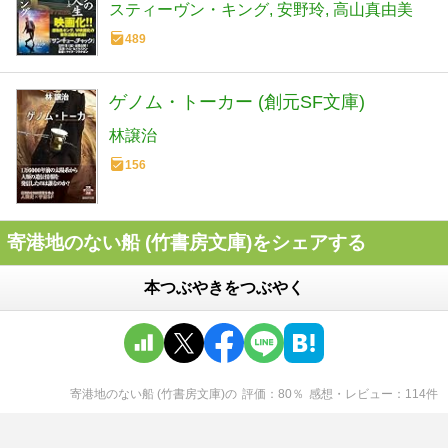
スティーヴン・キング
安野玲
高山真由美
489
ゲノム・トーカー (創元SF文庫)
林譲治
156
寄港地のない船 (竹書房文庫)をシェアする
本つぶやきをつぶやく
寄港地のない船 (竹書房文庫)
の
評価
80
％
感想・レビュー
114
件