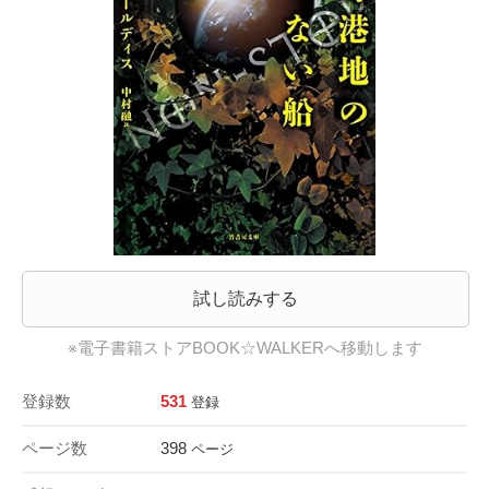
試し読みする
※電子書籍ストアBOOK☆WALKERへ移動します
登録数
531
登録
ページ数
398
ページ