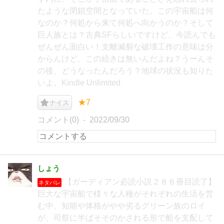
たような閉鎖空間となっていた。この宇宙船は何
なのか？何処から来て何処へ向かうのか？そして
巨人族とは？古典SFらしいですけど、今読んでも
ぜんぜん面白い！支離滅裂な破壊工作の意味は分
からんけど。この続きは無いんだよね？うーんそ
の後、どうなったんだろう？地球の状況も知りた
いよ。Kindle Unlimited
★7
ナイス
コメント(0)
2022/09/30
しょう
【ガーディアン必読小説２８６冊目読了】
ネタバレ
巨大な宇宙船で様々な人種がそれぞれの生活を営
む中、知能や体格がやや劣るグリーン族のロイ
が、司祭に半ばそそのかされる形で船を支配して