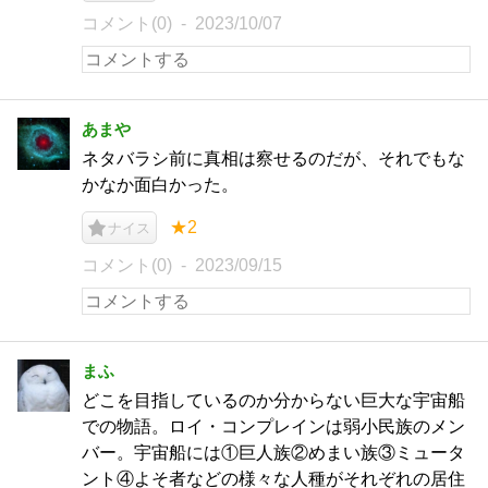
コメント(0)
2023/10/07
あまや
ネタバラシ前に真相は察せるのだが、それでもな
かなか面白かった。
★2
ナイス
コメント(0)
2023/09/15
まふ
どこを目指しているのか分からない巨大な宇宙船
での物語。ロイ・コンプレインは弱小民族のメン
バー。宇宙船には①巨人族②めまい族③ミュータ
ント④よそ者などの様々な人種がそれぞれの居住