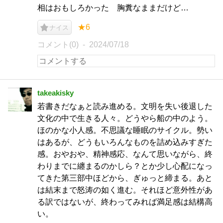
相はおもしろかった 胸糞なままだけど…
★6
ナイス
コメント(0)
2024/07/18
takeakisky
若書きだなぁと読み進める。文明を失い後退した
文化の中で生きる人々。どうやら船の中のよう。
ほのかな小人感。不思議な睡眠のサイクル。勢い
はあるが、どうもいろんなものを詰め込みすぎた
感。おやおや、精神感応、なんて思いながら、終
わりまでに纏まるのかしら？とか少し心配になっ
てきた第三部中ほどから、ぎゅっと締まる。あと
は結末まで怒涛の如く進む。それほど意外性があ
る訳ではないが、終わってみれば満足感は結構高
い。