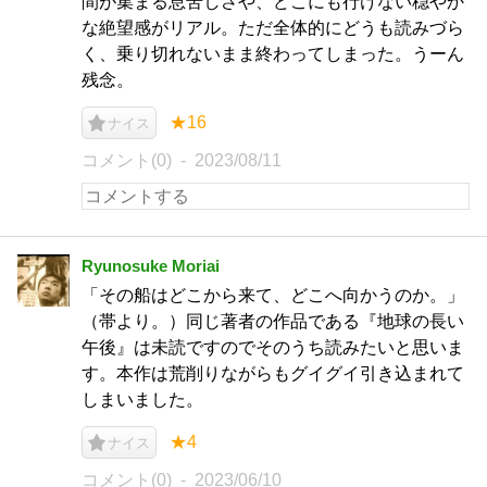
間が集まる息苦しさや、どこにも行けない穏やか
な絶望感がリアル。ただ全体的にどうも読みづら
く、乗り切れないまま終わってしまった。うーん
残念。
★16
ナイス
コメント(0)
2023/08/11
Ryunosuke Moriai
「その船はどこから来て、どこへ向かうのか。」
（帯より。）同じ著者の作品である『地球の長い
午後』は未読ですのでそのうち読みたいと思いま
す。本作は荒削りながらもグイグイ引き込まれて
しまいました。
★4
ナイス
コメント(0)
2023/06/10