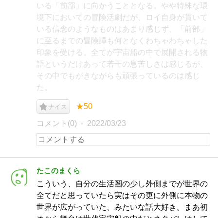
いる「前部」に向かうこととなる。やや特殊な環
境下においての冒険活劇だが、ロイ自身が貫いて
いる信念のようなものはあまり感じず、「前部」
に至るまでの冒険譚も何となくわちゃわちゃした
印象を受ける。全てが宇宙船の中で展開される物
語というだけあって若干の息苦しさは感じるが、
その中でもがきながらも頑張っているのは感じ
た。
★50
ナイス
コメント(0)
2022/03/23
たこのまくら
こういう、自分の生活圏の少し外側までが世界の
全てだと思っていたら実はその更に外側に本物の
世界が広がっていた、みたいな話大好き。まあ初