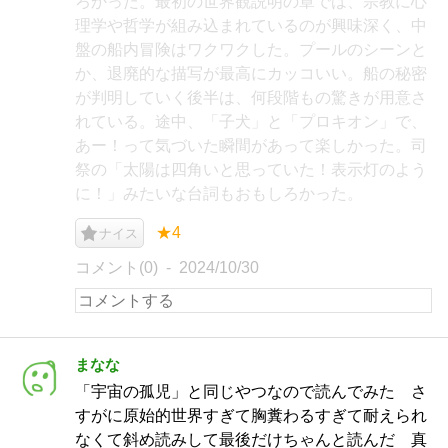
ろかった。最初の世界観説明の章では、宗教に心
理学や哲学が組み込まれているのが興味深く、中
盤の船内冒険はワクワクした。プールのシーンと
か、退廃的な描写が最高にカッコいい。船の秘密
が判明していく後半は、何段階もの驚きが用意さ
れている。途中、「子犬」と「プロキオン」で、
あー！って気づいた瞬間があって楽しかった。司
祭の「太陽は四角いと思っていた！表示灯のよう
に！」みたいな台詞もおもしろかった。
★4
ナイス
コメント(0)
2024/10/30
まなな
「宇宙の孤児」と同じやつなので読んでみた さ
すがに原始的世界すぎて胸糞わるすぎて耐えられ
なくて斜め読みして最後だけちゃんと読んだ 真