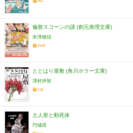
362
倫敦スコーンの謎 (創元推理文庫)
米澤穂信
2540
ととはり屋敷 (角川ホラー文庫)
澤村伊智
718
土人形と動死体
円城塔