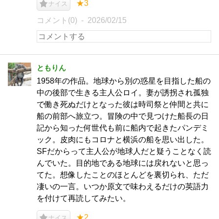
★3
ナイス
コメント(0)
2026/02/15
ともりん
1958年の作品。地球から別の惑星を目指した船の
中の後部で生きる主人公ロイ。妻が誘拐され孤独
で働き死ぬだけとなった彼は時司祭と仲間と共に
船の前部へ旅立つ。冒険の中で見つけた船長の日
記から知った何世代も前に船内で起きたパンデミ
ック。皮肉にもコロナと横浜の船を思い出した。
SFだからって主人公が地球人だと疑うことなく読
んでいた。目的地である地球には戻れないと思っ
てた。想像したことのほとんどを裏切られ、ただ
凄いの一言。いつか原文で味わえるだけの英語力
を付けて再読してみたい。
★2
ナイス