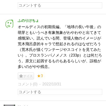
ふのりけちょ
オールディスの初期長編。「地球の長い午後」の
萌芽ともいうべき有象無象がわやわやと出てきて
感慨深い。読んでいる間、登場人物のイメージが
荒木飛呂彦的キャラで想起されるのはなぜだろう
（荒木氏が描くワンテージやスコイトを見てみた
い）。プロスランパノメノス（233p）とは何だろ
う。原文に起因するものもあるらしいが、誤植が
多いのがやや残念。
★3
ナイス
コメント(0)
2022/10/31