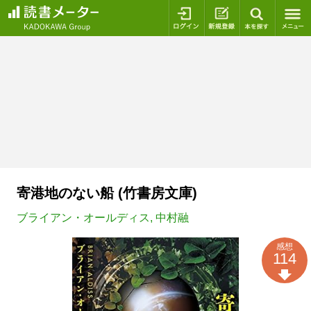
ログイン
新規登録
本を探
寄港地のない船 (竹書房文庫)
ブライアン・オールディス
,
中村融
感想
114