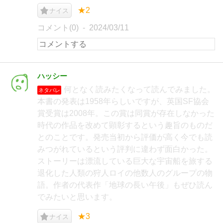
★2
ナイス
コメント(0)
2024/03/11
ハッシー
何となく読みたくなって読んでみました。
ネタバレ
本書の発表は1958年らしいですが、英国SF協会
賞受賞は2008年。この賞は同賞が存在しなかった
時代の作品を改めて顕彰するという趣旨のものだ
とのことです。発売当初から評価が高く今でも読
みつがれているという評判に違わず面白かった。
ストーリーは漂流している巨大な宇宙船を旅する
退化した人類の狩人ロイの他数人のグループの物
語。作者の代表作「地球の長い午後」もぜひ読ん
でみたいと思います。
★3
ナイス