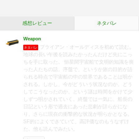
感想レビュー
ネタバレ
Weapon
ブライアン・オールディスを初めて読む。
ネタバレ
地球の長い午後を読みたかったんだけど先にこっ
ちを手に取った。 恒星間宇宙船で文明的知識を喪
った人たちの話。序盤で、というか旅の目的が語
られる時点で宇宙船の中の世界であることは明か
される。しかし、今がどういう状況なのか、どう
してこうなったのか、という謎は時間をかけて少
しずつ明かされていく。終盤では一気に、船長の
日記という形で過去にあった悲劇が詳らかにな
り、さらに現在の衝撃的な状況が明らかとなる。
SF的によくできていて、高評価なのもうなずけ
た。他も読んでみたい。