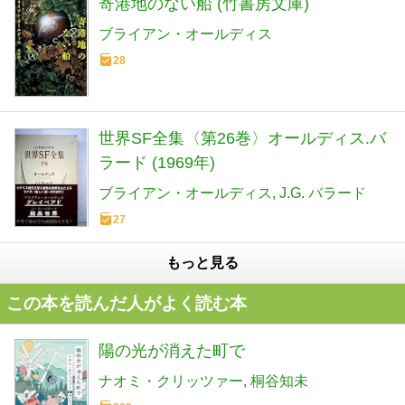
寄港地のない船 (竹書房文庫)
ブライアン・オールディス
28
世界SF全集〈第26巻〉オールディス.バ
ラード (1969年)
ブライアン・オールディス
J.G. バラード
27
もっと見る
この本を読んだ人がよく読む本
陽の光が消えた町で
ナオミ・クリッツァー
桐谷知未