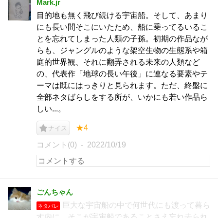
Mark.jr
目的地も無く飛び続ける宇宙船。そして、あまり
にも長い間そこにいたため、船に乗ってるいるこ
とを忘れてしまった人類の子孫。初期の作品なが
らも、ジャングルのような架空生物の生態系や箱
庭的世界観、それに翻弄される未来の人類など
の、代表作「地球の長い午後」に連なる要素やテ
ーマは既にはっきりと見られます。ただ、終盤に
全部ネタばらしをする所が、いかにも若い作品ら
しい...。
★4
ナイス
コメント(0)
2022/10/19
ごんちゃん
巨大な宇宙船の中で何世代にも渡って暮ら
ネタバレ
す内に、そこが宇宙船であることさえ忘れ去られ