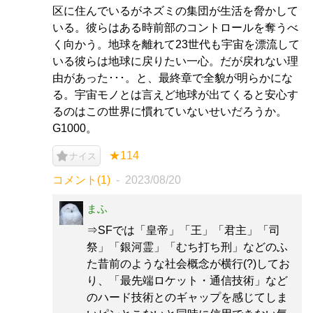
区に住んでいるがネズミの集団が生活を脅かして
いる。彼らはある時前部のコントロールを奪うべ
く向かう。地球を離れて23世代も宇宙を漂流して
いる彼らは地球に戻りたい一心。だが戻れない理
由があった･･･。と、最終章で全貌が明らかにな
る。宇宙モノとは言えど地球が出てくると安心す
るのはこの世界に慣れていないせいだろうか。
G1000。
★114
ナイス
コメント(1)
2023/08/20
まふ
⇒SFでは「皇帝」「王」「君主」「司
祭」「銀河霊」「むち打ち刑」などのふ
た昔前のような社会概念が横行(?)してお
り、「最先端ロケット・通信技術」など
のハード技術とのギャップを感じてしま