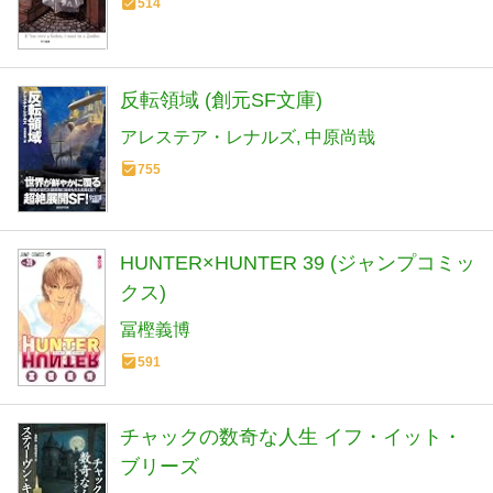
514
反転領域 (創元SF文庫)
アレステア・レナルズ
中原尚哉
755
HUNTER×HUNTER 39 (ジャンプコミッ
クス)
冨樫義博
591
チャックの数奇な人生 イフ・イット・
ブリーズ