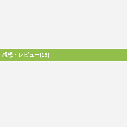
感想・レビュー(15)