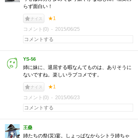
らず面白い！
★1
ナイス
コメント(0)
2015/06/25
YS-56
姉に妹に、退屈する暇なんてものは、ありそうに
ないですね。楽しいラブコメです。
★1
ナイス
コメント(0)
2015/06/23
王蠱
姉たちの祭(災)宴。しょっぱなからシトラ姉ちゃ