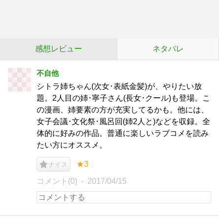
感想レビュー
ネタバレ
不自他
シトラ姉ちゃん(次女･表紙金髪)が、やりたい放
題。2人目の姉･寧子さん(長女･クール)も登場。こ
の漫画、姉要素の方が充実してるかも。他には、
女子会議･文化祭･風呂回(姉2人と)などを収録。全
体的に好みの作品。普通に楽しいラブコメを読み
たい方にオススメ。
★3
ナイス
コメント(0)
2017/04/15