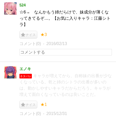
524
☆6→ なんかもう姉だらけで、妹成分が薄くな
ってきてるぞ…。【お気に入りキャラ：江藤シト
ラ】
★3
ナイス
コメント(0)
2016/02/13
エノキ
キャラが増えてから、自称妹の出番が少な
ネタバレ
くなっている。乾と姉のシトラの出番が多いの
は、動かしやすいキャラだからだろう。キャラが
増えて面白くなっているのは良いことだ。
★1
ナイス
コメント(0)
2015/12/31