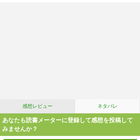
感想レビュー
ネタバレ
あなたも読書メーターに登録して感想を投稿して
みませんか？