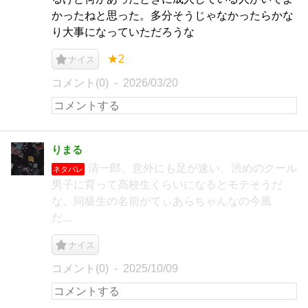
かったねと思った。多分そうじゃなかったらかな
り大事になっていただろうな
★2
ナイス
コメント(0)
2026/03/20
りまる
清一郎、意外にも足が速い。渋めのクール
ネタバレ
男子に育って高校生くらいになるとモテそうだ
な。同級生の名前がてぃあらちゃんなの今風
だ..。
ナイス
コメント(0)
2025/10/09