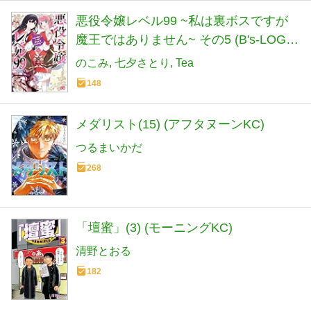
悪役令嬢レベル99 ~私は裏ボスですが
魔王ではありません~ その5 (B's-LOG
COMICS)
のこみ
七夕さとり
Tea
148
メダリスト(15) (アフタヌーンKC)
つるまいかだ
268
「壇蜜」(3) (モーニングKC)
清野とおる
182