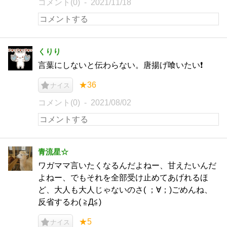
コメント(0)
2021/11/18
くりり
言葉にしないと伝わらない。唐揚げ喰いたい❗
★36
ナイス
コメント(0)
2021/08/02
青流星☆
ワガママ言いたくなるんだよねー、甘えたいんだ
よねー、でもそれを全部受け止めてあげれるほ
ど、大人も大人じゃないのさ( ；∀；)ごめんね、
反省するわ( ≧Д≦)
★5
ナイス