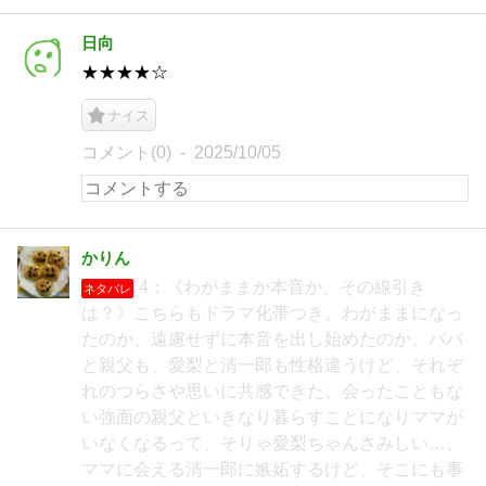
日向
★★★★☆
ナイス
コメント(0)
2025/10/05
かりん
4：《わがままか本音か。その線引き
ネタバレ
は？》こちらもドラマ化帯つき。わがままになっ
たのか、遠慮せずに本音を出し始めたのか。パパ
と親父も、愛梨と清一郎も性格違うけど、それぞ
れのつらさや思いに共感できた。会ったこともな
い強面の親父といきなり暮らすことになりママが
いなくなるって、そりゃ愛梨ちゃんさみしい…。
ママに会える清一郎に嫉妬するけど、そこにも事