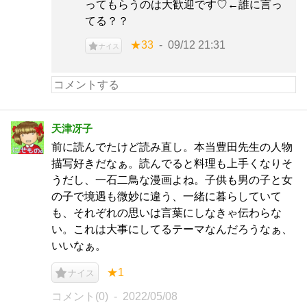
ってもらうのは大歓迎です♡←誰に言っ
てる？？
★33
09/12 21:31
ナイス
天津冴子
前に読んでたけど読み直し。本当豊田先生の人物
描写好きだなぁ。読んでると料理も上手くなりそ
うだし、一石二鳥な漫画よね。子供も男の子と女
の子で境遇も微妙に違う、一緒に暮らしていて
も、それぞれの思いは言葉にしなきゃ伝わらな
い。これは大事にしてるテーマなんだろうなぁ、
いいなぁ。
★1
ナイス
コメント(0)
2022/05/08