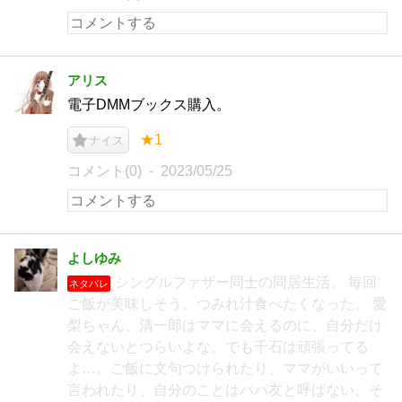
アリス
電子DMMブックス購入。
★1
ナイス
コメント(0)
2023/05/25
よしゆみ
シングルファザー同士の同居生活。 毎回
ネタバレ
ご飯が美味しそう。つみれ汁食べたくなった。 愛
梨ちゃん、清一郎はママに会えるのに、自分だけ
会えないとつらいよな。でも千石は頑張ってる
よ…。ご飯に文句つけられたり、ママがいいって
言われたり、自分のことはパパ友と呼ばない、そ