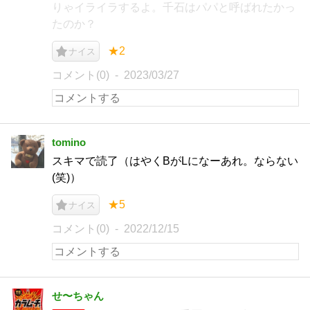
りゃイライラするよ。千石はパパと呼ばれたかっ
たのか？
★2
ナイス
コメント(0)
2023/03/27
tomino
スキマで読了（はやくBがLになーあれ。ならない
(笑)）
★5
ナイス
コメント(0)
2022/12/15
せ〜ちゃん