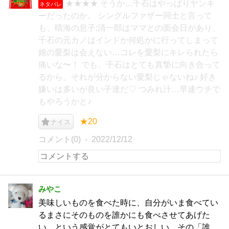
★★★★ そうか…千石はやっぱりヤンキ
ネタバレ
ーだったのか。 シングルファザー同士と言って
も、晴海の息子:清一郎はママとの面会日があり、
千石の元カノはインドか何処かに行ってしまって
娘の愛梨は会えない…コレを愛梨にキレられたら
痛いな〜！ でも、千石はとても真摯に向き合って
るから、それが分からない愛梨じゃないね♪ 好き
嫌いは多いが良い子達だ♡ つみれ汁…早速ウチで
もやろうかと♪
★20
ナイス
コメント(0)
2022/12/12
みやこ
美味しいものを食べた時に、自分がいま食べてい
るまさにそのものを誰かにも食べさせてあげた
い、という感覚がとてもいとおしい。その「誰