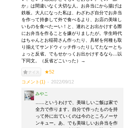
か」は間違いなく大切な人。お弁当にから揚げは
鉄板。大人になった私は、わざわざ自分でお弁当
を作って持参して外で食べるより、お店の美味し
いものを食べたーい！と、連れとお出かけする際
にお弁当を作ることを嫌がりましたが。学生時代
はちゃんとお稲荷さん作ったり、具材を何種も取
り揃えてサンドウィッチ作ったりしてたなーとち
ょっと反省。でもせかっくお出かけするなら…以
下同文。（反省どこいった）→
★52
ナイス
コメント(1)
2022/09/12
みやこ
……というわけで、美味しいご飯は家で
全力で作ります。自分で作ったものを持
って外に出ていくのは今のところノーサ
ンキュー。あ、でも美味しいお弁当を作