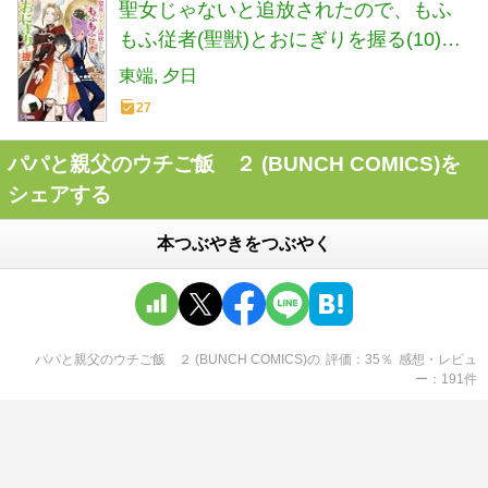
聖女じゃないと追放されたので、もふ
もふ従者(聖獣)とおにぎりを握る(10)
(モンスターコミックスf)
東端
夕日
27
パパと親父のウチご飯 ２ (BUNCH COMICS)を
シェアする
本つぶやきをつぶやく
パパと親父のウチご飯 ２ (BUNCH COMICS)
の
評価
35
％
感想・レビュ
ー
191
件