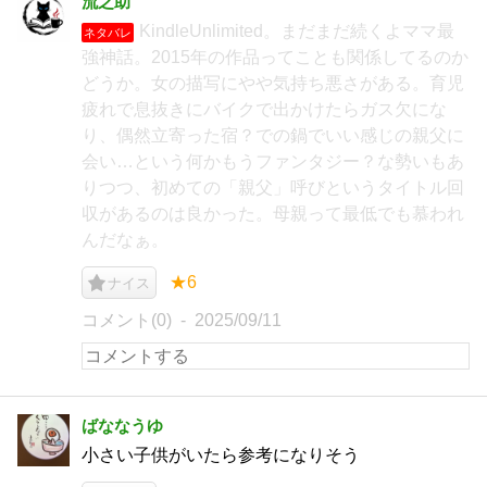
流之助
KindleUnlimited。まだまだ続くよママ最
ネタバレ
強神話。2015年の作品ってことも関係してるのか
どうか。女の描写にやや気持ち悪さがある。育児
疲れで息抜きにバイクで出かけたらガス欠にな
り、偶然立寄った宿？での鍋でいい感じの親父に
会い…という何かもうファンタジー？な勢いもあ
りつつ、初めての「親父」呼びというタイトル回
収があるのは良かった。母親って最低でも慕われ
んだなぁ。
★6
ナイス
コメント(0)
2025/09/11
ばななうゆ
小さい子供がいたら参考になりそう