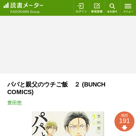
ログイン
新規登録
本を探
パパと親父のウチご飯 ２ (BUNCH
COMICS)
豊田悠
感想
191