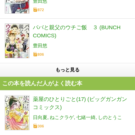
豊田悠
872
パパと親父のウチご飯 ３ (BUNCH
COMICS)
豊田悠
806
もっと見る
この本を読んだ人がよく読む本
薬屋のひとりごと(17) (ビッグガンガン
コミックス)
日向夏
ねこクラゲ
七緒一綺
しのとうこ
306