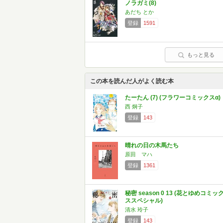
ノラガミ(8)
あだち とか
登録
1591
もっと見る
この本を読んだ人がよく読む本
たーたん (7) (フラワーコミックスα)
西 炯子
登録
143
晴れの日の木馬たち
原田 マハ
登録
1361
秘密 season 0 13 (花とゆめコミッ
ススペシャル)
清水 玲子
登録
143