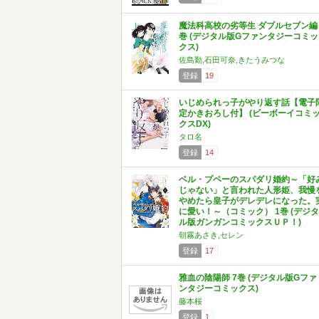
魔法科高校の劣等生 ダブルセブン編 
巻 (デジタル版Gファンタジーコミッ
クス)
佐島勤,石田可奈,きたうみつな
登録
19
いじめられっ子がやり返す話【電子
定かきおろし付】 (ビーボーイコミ
クスDX)
タロ名
登録
14
ベル・プペーのスパダリ婚約～「好
じゃない」と言われた人形姫、我慢
やめたら皇子がデレデレになった。
に愛い！～（コミック） 1巻 (デジタ
ル版ガンガンコミックスＵＰ！)
朝霧あさき,セレン
登録
17
雅血の陰陽師 7巻 (デジタル版Gファ
ンタジーコミックス)
藤本桜
登録
1