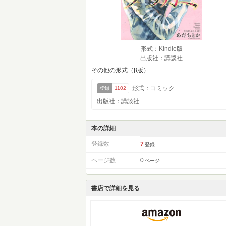
形式：Kindle版
出版社：講談社
その他の形式（β版）
形式：コミック
登録
1102
出版社：講談社
本の詳細
登録数
7
登録
ページ数
0
ページ
書店で詳細を見る