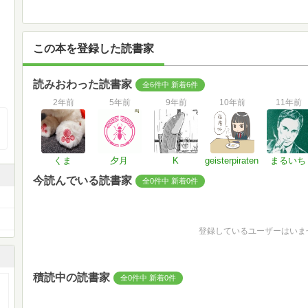
この本を登録した読書家
読みおわった読書家
全6件中 新着6件
2年前
5年前
9年前
10年前
11年前
くま
夕月
K
geisterpiraten
まるいち
今読んでいる読書家
全0件中 新着0件
登録しているユーザーはいま
積読中の読書家
全0件中 新着0件