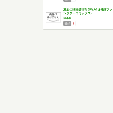
雅血の陰陽師 8巻 (デジタル版Gファ
ンタジーコミックス)
藤本桜
登録
1