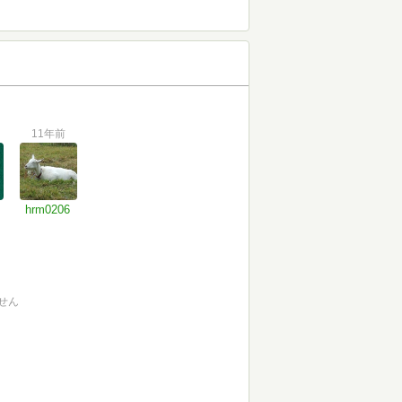
11年前
hrm0206
せん