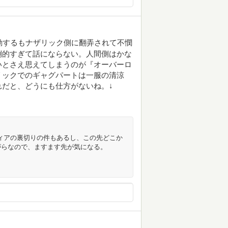
動するもナザリック側に翻弄されて不憫
倒的すぎて話にならない。人間側はかな
いとさえ思えてしまうのが『オーバーロ
リックでのギャグパートは一服の清涼
だと、どうにも仕方がないね。↓
ティアの裏切りの件もあるし、この先どこか
がらなので、ますます先が気になる。