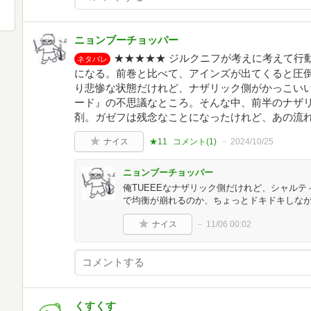
ニョンブーチョッパー
★★★★★ ジルクニフが考えに考えて行
ネタバレ
になる。前巻と比べて、アインズが出てくると圧
り悲惨な状態だけれど、ナザリック側がかっこい
ード』の不思議なところ。そんな中、前半のナザ
剤。ガゼフは残念なことになったけれど、あの流れ
ナイス
★11
コメント(
1
)
2024/10/25
ニョンブーチョッパー
俺TUEEEなナザリック側だけれど、シャル
で均衡が崩れるのか、ちょっとドキドキしな
ナイス
11/06 00:02
くすくす