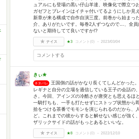
ュアルにも登場の黒い仔山羊達、映像化で際立つ
ガゼフとブレインはイチャ付いてるようにしか見
新章が来る構成で自作自演三度。前巻から始まった
介、ありがたいです。毎巻2人ずつなので…、全員
上
ないと期待してて良いですか!?
ナイス
★3
コメント(
0
)
2023/03/04
下
きぃ✬
王国側の話がかなり長くてしんどかった
ネタバレ
レギナと自分の立場を過信している王子の会話の
さ。今回、アインズの冷酷さが唐突とも思えるほ
一騎打ちも、一手も打たせずにストップ状態から
拾をつける茶番でモモンを演じられるのだから、
ど。これまでの彼からすると解せない感じが強く
ザリックサイドの話がもっとあるといいな。
ナイス
★8
コメント(
0
)
2022/12/10