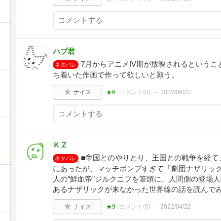
ハブ君
7月からアニメIV期が放映されるという
ネタバレ
ち着いた作画で作って欲しいと願う。
ナイス
★6
コメント(
0
)
2022/06/20
ＫＺ
■帝国とのやりとり、王国との戦争を経て
ネタバレ
にあったが、マッチポンプすぎて「劇団ナザリック
人の“鮮血帝”ジルクニフを筆頭に、人間側の登場人
あるナザリックが来なかった世界線の話を読んで
ナイス
★9
コメント(
0
)
2022/04/22