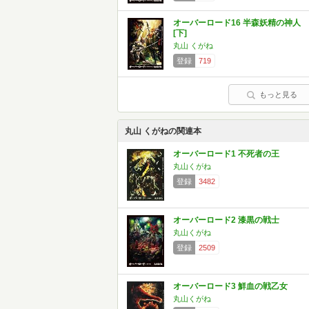
オーバーロード16 半森妖精の神人
[下]
丸山 くがね
登録
719
もっと見る
丸山 くがねの関連本
オーバーロード1 不死者の王
丸山くがね
登録
3482
オーバーロード2 漆黒の戦士
丸山くがね
登録
2509
オーバーロード3 鮮血の戦乙女
丸山くがね