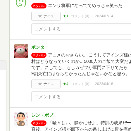
エンリ将軍になっててめっちゃ笑った
ネタバレ
ナイス
★1
コメント(
0
)
2024/07/14
ポンタ
アニメのおさらい。 こうしてアインズ様
ネタバレ
村はどうなっていくのか…5000人のご飯て大変
です。にしても、もしガゼフが軍門に下りてたら
9割死亡にはならなかったんじゃないかなと思う。
ナイス
★4
コメント(
0
)
2023/04/18
シン・ボブ
「騒々しい。静かにせよ」特訓の成果ｷﾀ━
ネタバレ
直後、アインズ様が部下からの吊し上げに胃を痛め