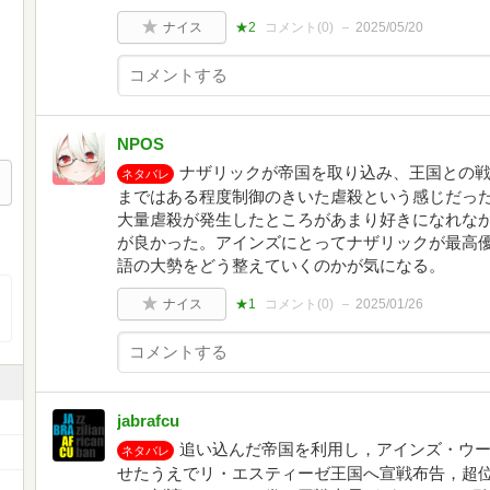
ナイス
★2
コメント(
0
)
2025/05/20
NPOS
ナザリックが帝国を取り込み、王国との
ネタバレ
まではある程度制御のきいた虐殺という感じだっ
大量虐殺が発生したところがあまり好きになれな
が良かった。アインズにとってナザリックが最高
語の大勢をどう整えていくのかが気になる。
ナイス
★1
コメント(
0
)
2025/01/26
jabrafcu
追い込んだ帝国を利用し，アインズ・ウ
ネタバレ
せたうえでリ・エスティーゼ王国へ宣戦布告，超位