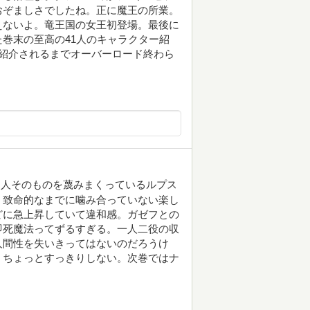
おぞましさでしたね。正に魔王の所業。
えないよ。竜王国の女王初登場。最後に
巻末の至高の41人のキャラクター紹
紹介されるまでオーバーロード終わら
。人そのものを蔑みまくっているルプス
、致命的なまでに噛み合っていない楽し
どに急上昇していて違和感。ガゼフとの
即死魔法ってずるすぎる。一人二役の収
人間性を失いきってはないのだろうけ
、ちょっとすっきりしない。次巻ではナ