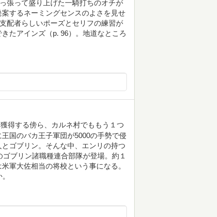
引っ張って盛り上げた一騎打ちのオチが
発案するネーミングセンスのよさを見せ
。▽支配者らしいポーズとセリフの練習が
たアインズ（p. 96）。地道なところ
を獲得する傍ら、カルネ村でももう１つ
王国のバカ王子軍団が5000の手勢で侵
人とゴブリン。そんな中、エンリの持つ
ものゴブリン諸職種連合部隊が登場。約１
は米軍大佐相当の将校という事になる。
か。