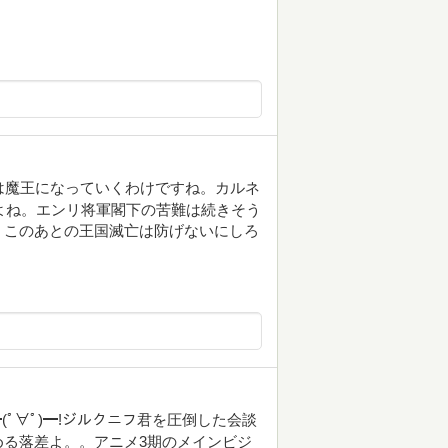
は魔王になっていくわけですね。カルネ
だよね。エンリ将軍閣下の苦難は続きそう
、このあとの王国滅亡は防げないにしろ
(ﾟ∀ﾟ)━!ジルクニフ君を圧倒した会談
る落差よ。。アニメ3期のメインビジ