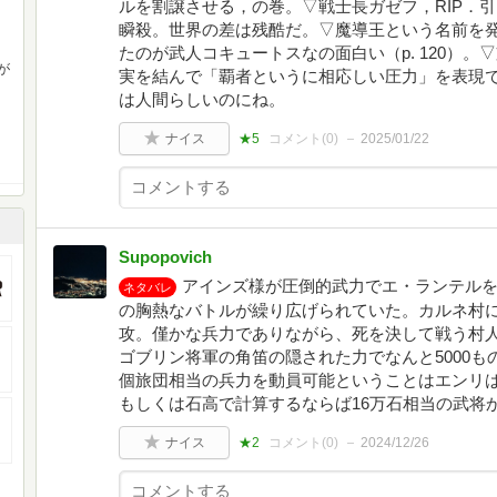
ルを割譲させる，の巻。▽戦士長ガゼフ，RIP．
瞬殺。世界の差は残酷だ。▽魔導王という名前を
たのが武人コキュートスなの面白い（p. 120）
が
実を結んで「覇者というに相応しい圧力」を表現でき
は人間らしいのにね。
ナイス
★5
コメント(
0
)
2025/01/22
Supopovich
アインズ様が圧倒的武力でエ・ランテル
ネタバレ
の胸熱なバトルが繰り広げられていた。カルネ村に
攻。僅かな兵力でありながら、死を決して戦う村
ゴブリン将軍の角笛の隠された力でなんと5000
個旅団相当の兵力を動員可能ということはエンリ
もしくは石高で計算するならば16万石相当の武将
ナイス
★2
コメント(
0
)
2024/12/26