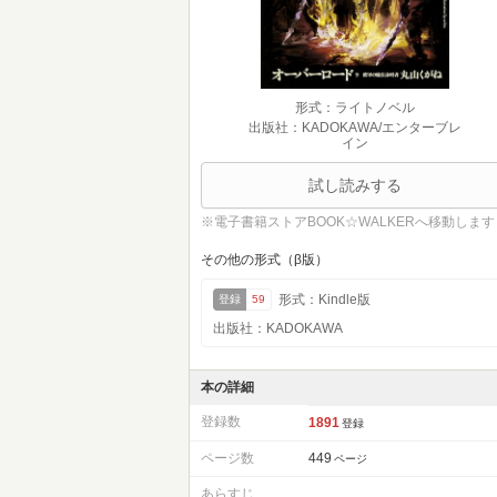
形式：ライトノベル
出版社：KADOKAWA/エンターブレ
イン
試し読みする
※電子書籍ストアBOOK☆WALKERへ移動します
その他の形式（β版）
形式：Kindle版
登録
59
出版社：KADOKAWA
本の詳細
登録数
1891
登録
ページ数
449
ページ
あらすじ