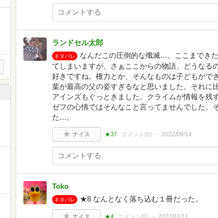
ランドセル太郎
なんだこの圧倒的な殲滅…。ここまでき
ネタバレ
てしまいますが、さぁここからの物語、どうなるの
好きですね。権力とか、そんなものは子どもがで
葉が最高の父の姿すぎるなと思いました。それに比
アインズもぐっときました。クライムが情報を残
ゼフの心情ではそんなこと言ってませんでした。
た…。
ナイス
★37
コメント(
0
)
2022/09/14
Toko
★8 なんとなく落ち込む１冊だった。
ネタバレ
ナイス
★4
コメント(
0
)
2022/07/11