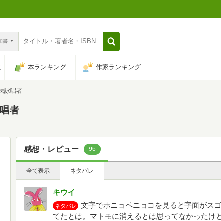
n和書
は
本ランキング
作家ランキング
魔法詠唱者
詠唱者
感想・レビュー
96
全て表示
ネタバレ
キウイ
文字でホニョペニョコを見ると字面がス
ネタバレ
てたとは。マトモに消えるとは思ってなかったけ