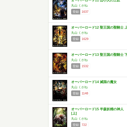
オーバーロード11 山小人の工匠
丸山 くがね
登録
1637
オーバーロード12 聖王国の聖騎士 
丸山 くがね
登録
1629
オーバーロード13 聖王国の聖騎士 
丸山 くがね
登録
1532
オーバーロード14 滅国の魔女
丸山 くがね
登録
1148
オーバーロード15 半森妖精の神人
[上]
丸山 くがね
登録
722