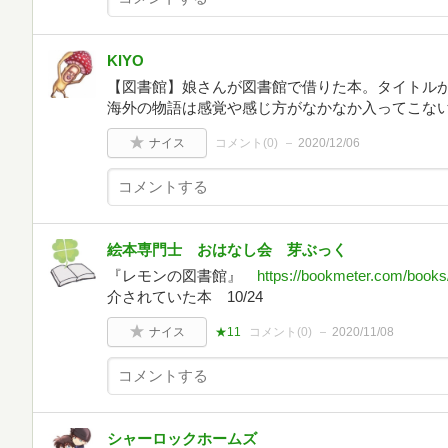
KIYO
【図書館】娘さんが図書館で借りた本。タイトル
海外の物語は感覚や感じ方がなかなか入ってこない･
ナイス
コメント(
0
)
2020/12/06
絵本専門士 おはなし会 芽ぶっく
『レモンの図書館』
https://bookmeter.com/book
介されていた本 10/24
ナイス
★11
コメント(
0
)
2020/11/08
シャーロックホームズ