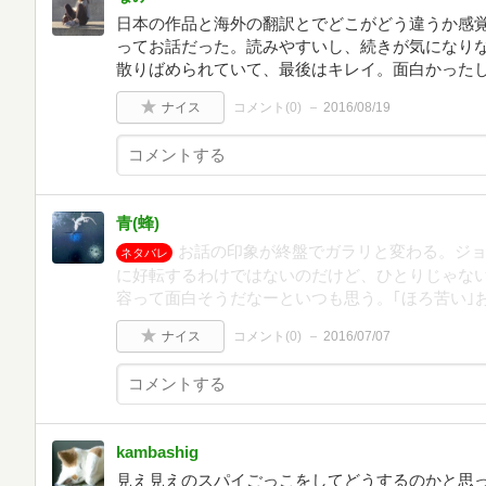
日本の作品と海外の翻訳とでどこがどう違うか感
ってお話だった。読みやすいし、続きが気になり
散りばめられていて、最後はキレイ。面白かった
ナイス
コメント(
0
)
2016/08/19
青(蜂)
お話の印象が終盤でガラリと変わる。ジ
ネタバレ
に好転するわけではないのだけど、ひとりじゃな
容って面白そうだなーといつも思う。｢ほろ苦い｣
ナイス
コメント(
0
)
2016/07/07
kambashig
見え見えのスパイごっこをしてどうするのかと思