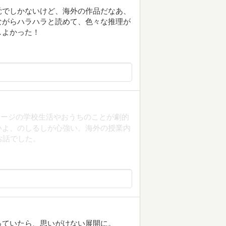
覚でしかないけど、海外の作品だなあ、
ながらハラハラと読めて、色々な推理が
しよかった！
ョージの学校生活やおうちのことが劇的
いよ、のしるしが心強い。海外の授業内
お話でした。
っていたら、思いがけない展開に。