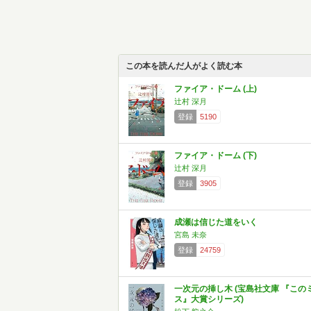
この本を読んだ人がよく読む本
ファイア・ドーム (上)
辻村 深月
登録
5190
ファイア・ドーム (下)
辻村 深月
登録
3905
成瀬は信じた道をいく
宮島 未奈
登録
24759
一次元の挿し木 (宝島社文庫 『この
ス』大賞シリーズ)