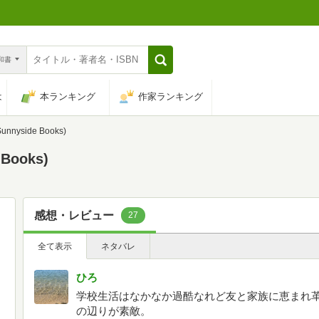
n和書
は
本ランキング
作家ランキング
yside Books)
Books)
感想・レビュー
27
全て表示
ネタバレ
ひろ
学校生活はなかなか過酷なれど友と家族に恵まれ
の辺りが素敵。