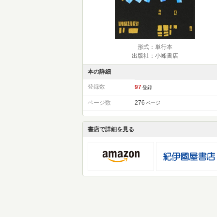
形式：単行本
出版社：小峰書店
本の詳細
登録数
97
登録
ページ数
276
ページ
書店で詳細を見る