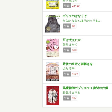
松下 龍之介
登録
23419
ゴリラのはなくそ
たなか なおと,ほりかわ りまこ
登録
88
豆は煮えたか
朝井 まかて
登録
500
最後の皇帝と謎解きを
犬丸 幸平
登録
1627
黒魔術師ガブリエラ 1 復讐の代償
長谷川 まりる
登録
107