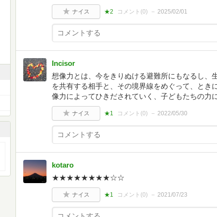
ナイス
★2
コメント(
0
)
2025/02/01
Incisor
想像力とは、今をきりぬける避難所にもなるし、
を共有する相手と、その境界線をめぐって、とき
像力によってひきだされていく、子どもたちの力
ナイス
★1
コメント(
0
)
2022/05/30
kotaro
★★★★★★★★☆☆
ナイス
★1
コメント(
0
)
2021/07/23