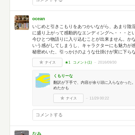
ocean
いじめと引きこもりをあつかいながら、あまり陰
に盛り上がって感動的なエンディングへ・・・と
今ひとつ物語りに入り込むことが出来ません。か
いう感がしてしまうし、キャラクターにも魅力が
秘密めいた、引っかけのような仕掛けが実に下ら
ナイス
★1
コメント(
1
)
2016/09/30
くもりーな
翻訳が下手で、内容が余り頭に入らなかった
めたかも
ナイス
11/29 00:22
なみ