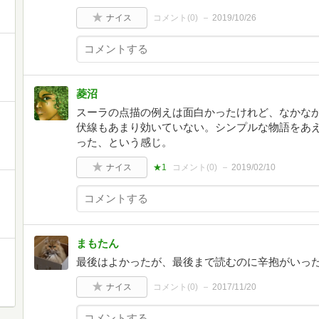
ナイス
コメント(
0
)
2019/10/26
菱沼
スーラの点描の例えは面白かったけれど、なかな
伏線もあまり効いていない。シンプルな物語をあ
った、という感じ。
ナイス
★1
コメント(
0
)
2019/02/10
まもたん
最後はよかったが、最後まで読むのに辛抱がいっ
ナイス
コメント(
0
)
2017/11/20