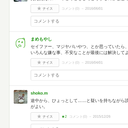
ナイス
コメント(
0
)
2016/06/01
まめもやし
セイファー、マジヤバいやつ、とか思っていたら
いろんな嫌な事、不安なことが最後には解決して
ナイス
コメント(
0
)
2016/04/01
shoko.m
途中から、ひょっとして……と疑いを持ちながら
がよい。
ナイス
★2
コメント(
0
)
2015/12/26