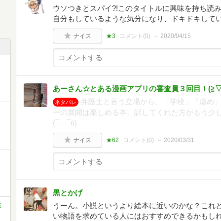
ウソつきとスパイ?!このタイトルに興味を持ち読
自分もしているような気分になり、ドキドキして
ナイス
★3
コメント(
0
)
2020/04/15
あーさん☆とある漫画アプリの審査員３回目！(⁠≧⁠▽⁠≦
弁護士と言う立場から、「学校」「虐め
ネタバレ
ーの展開は楽しめる本。訳してくれた方がもう少
(¯―¯٥)
ナイス
★62
コメント(
0
)
2020/03/31
黒とかげ
うーん。小説というより絵本に近いのかな？これ
ミ
い物語を求めている人にはおすすめできるかもし