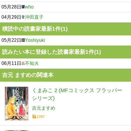
05月28日
who
04月29日
沖田直子
積読中の読書家最新1件(1)
05月22日
Yoshiyuki
読みたい本に登録した読書家最新1件(1)
06月11日
不知火
吉元 ますめの関連本
くまみこ 2 (MFコミックス フラッパー
シリーズ)
吉元ますめ
1397