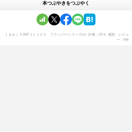
本つぶやきをつぶやく
くまみこ 4 (MFコミックス フラッパーシリーズ)
の
評価
55
％
感想・レビュ
ー
9
件