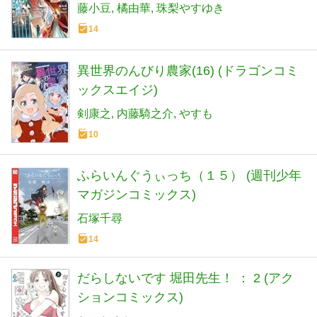
藤小豆
橘由華
珠梨やすゆき
14
異世界のんびり農家(16) (ドラゴンコミ
ックスエイジ)
剣康之
内藤騎之介
やすも
10
ふらいんぐうぃっち（１５） (週刊少年
マガジンコミックス)
石塚千尋
14
だらしないです 堀田先生！ ： 2 (アク
ションコミックス)