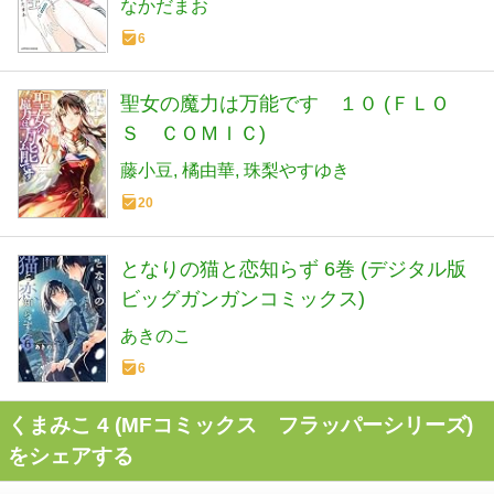
なかだまお
6
聖女の魔力は万能です １０ (ＦＬＯ
Ｓ ＣＯＭＩＣ)
藤小豆
橘由華
珠梨やすゆき
20
となりの猫と恋知らず 6巻 (デジタル版
ビッグガンガンコミックス)
あきのこ
6
くまみこ 4 (MFコミックス フラッパーシリーズ)
をシェアする