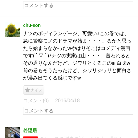
chu-son
ナツのボディランゲージ、可愛い♪この巻では、
急に警察モノのドラマが始ま・・・、るかと思っ
たら始まらなかったwやはりそこはコメディ漫画
です( ´ ▽ ` )ﾉナツの実家は山・・・、言われると
その通りなんだけど、ジワリとくるこの面白味w
前の巻もそうだったけど、ジワリジワリと面白さ
が滲み出てくる感じですw
ナイス
コメント(0)
2016/04/18
若隠居