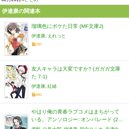
伊達康の関連本
瑠璃色にボケた日常 (MF文庫J)
伊達康
えれっと
787
友人キャラは大変ですか? (ガガガ文庫
た 7-1)
伊達康
紅緒
691
やはり俺の青春ラブコメはまちがって
いる。アンソロジー: オンパレード (2)
(ガガガ文庫 わ 3-26)