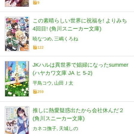
9
この素晴らしい世界に祝福を! よりみち
4回目! (角川スニーカー文庫)
暁なつめ
三嶋くろね
122
JKハルは異世界で娼婦になったsummer
(ハヤカワ文庫 JA ヒ 5-2)
平鳥コウ
山田Ｊ太
259
推しに熱愛疑惑出たから会社休んだ２
(角川スニーカー文庫)
カネコ撫子
天城しの