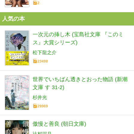
2
人気の本
一次元の挿し木 (宝島社文庫 『このミ
ス』大賞シリーズ)
松下龍之介
23498
世界でいちばん透きとおった物語 (新潮
文庫 す 31-2)
杉井光
29969
傲慢と善良 (朝日文庫)
辻村深月