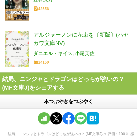
42556
アルジャーノンに花束を〔新版〕(ハヤ
カワ文庫NV)
ダニエル・キイス
小尾芙佐
24150
結局、ニンジャとドラゴンはどっちが強いの？
(MF文庫J)をシェアする
本つぶやきをつぶやく
結局、ニンジャとドラゴンはどっちが強いの？ (MF文庫J)
の
評価
100
％
感