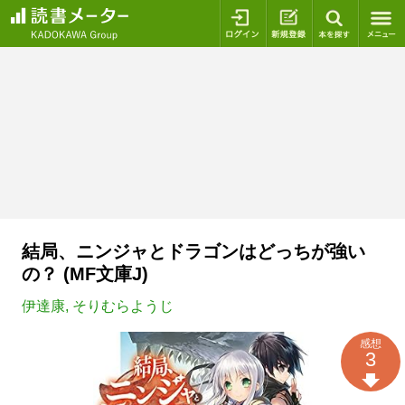
ログイン
新規登録
本を探
結局、ニンジャとドラゴンはどっちが強い
の？ (MF文庫J)
伊達康
,
そりむらようじ
感想
3