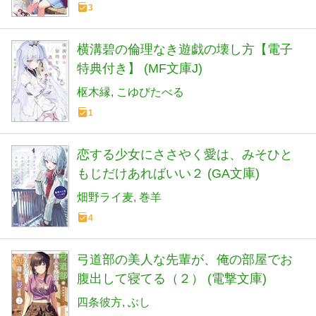
3
横溝碧の倫理なき遊戯の壊し方【電子
特典付き】 (MF文庫J)
枢木縁
こゆびたべる
1
恋する少女にささやく愛は、みそひと
もじだけあればいい２ (GA文庫)
畑野ライ麦
巻羊
4
弓道部の美人な先輩が、俺の部屋でお
腹出して寝てる（２） (電撃文庫)
四条彼方
ぶし