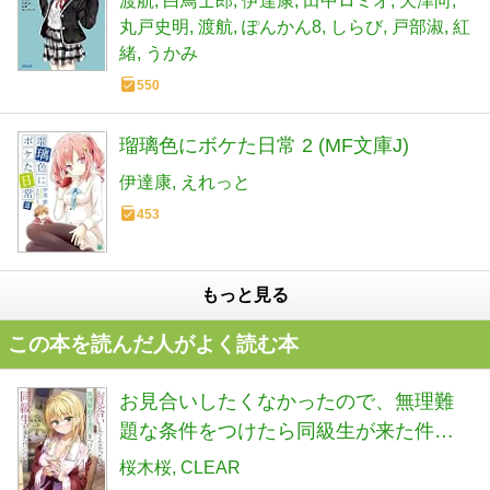
渡航
白鳥士郎
伊達康
田中ロミオ
天津向
丸戸史明
渡航
ぽんかん8
しらび
戸部淑
紅
緒
うかみ
550
瑠璃色にボケた日常 2 (MF文庫J)
伊達康
えれっと
453
もっと見る
この本を読んだ人がよく読む本
お見合いしたくなかったので、無理難
題な条件をつけたら同級生が来た件に
ついて４ (角川スニーカー文庫)
桜木桜
CLEAR