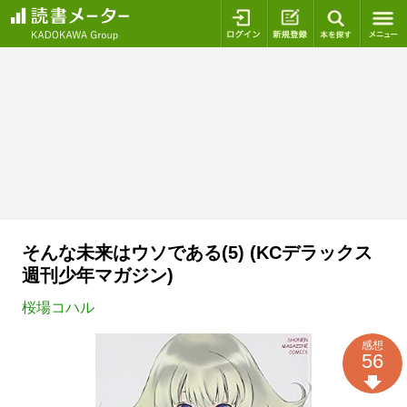
ログイン
新規登録
本を探
そんな未来はウソである(5) (KCデラックス
週刊少年マガジン)
桜場コハル
感想
56