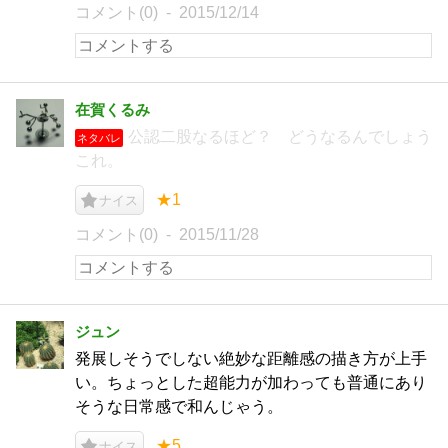
コメント(0)
2015/12/14
在賀くるみ
公認二股なるほど？ どうなるんでしょう
ネタバレ
これ。
★1
ナイス
コメント(0)
2015/11/28
ジュン
発展しそうでしない絶妙な距離感の描き方が上手
い。ちょっとした超能力が加わっても普通にあり
そうな日常感で和んじゃう。
★5
ナイス