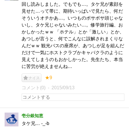
回し読みしました。でもでも…。タケ兄が素顔を
見せた…って帯に、期待いっぱいで見たら、何だ
そういうオチかあ…。いつものボサボサ頭じゃな
いし、タケ兄じゃないみたい…。修学旅行編、お
かしかったｗｗ 「ホテル」とか「激しい」とか、
あつしが言うと、何でこんなに誤解されまくりな
んだｗｗ 観光バスの座席が、あつしが足を組んだ
だけで一気にホストクラブかキャバクラのように
見えてしまうのもおかしかった。先生たち、本当
に苦労が絶えませんね…
★9
ナイス
コメント(0)
2015/09/13
壱分銀知恵
タケ兄… -_-b