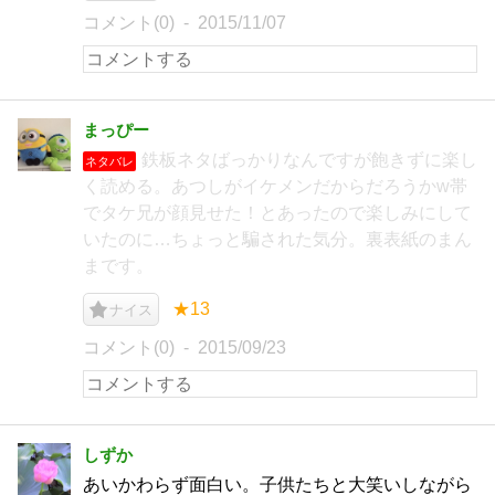
コメント(0)
2015/11/07
まっぴー
鉄板ネタばっかりなんですが飽きずに楽し
ネタバレ
く読める。あつしがイケメンだからだろうかw帯
でタケ兄が顔見せた！とあったので楽しみにして
いたのに…ちょっと騙された気分。裏表紙のまん
まです。
★13
ナイス
コメント(0)
2015/09/23
しずか
あいかわらず面白い。子供たちと大笑いしながら