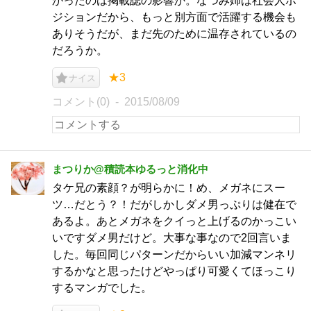
かったのは掲載誌の影響か。なつみ姉は社会人ポ
ジションだから、もっと別方面で活躍する機会も
ありそうだが、まだ先のために温存されているの
だろうか。
★3
ナイス
コメント(0)
2015/08/09
まつりか@積読本ゆるっと消化中
タケ兄の素顔？が明らかに！め、メガネにスー
ツ…だとう？！だがしかしダメ男っぷりは健在で
あるよ。あとメガネをクイっと上げるのかっこい
いですダメ男だけど。大事な事なので2回言いま
した。毎回同じパターンだからいい加減マンネリ
するかなと思ったけどやっぱり可愛くてほっこり
するマンガでした。