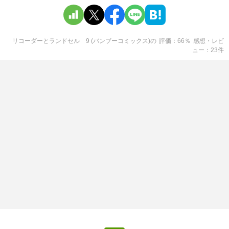
リコーダーとランドセル 9 (バンブーコミックス)
の
評価
66
％
感想・レビ
ュー
23
件