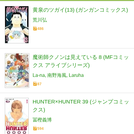
黄泉のツガイ(13) (ガンガンコミックス)
荒川弘
486
魔術師クノンは見えている 8 (MFコミッ
クス アライブシリーズ)
La-na
南野海風
Laruha
87
HUNTER×HUNTER 39 (ジャンプコミッ
クス)
冨樫義博
594