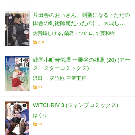
片田舎のおっさん、剣聖になる ~ただの
田舎の剣術師範だったのに、大成した
弟子たちが俺を放ってくれない件~ 9 (9)
佐賀崎しげる
鍋島テツヒロ
乍藤和樹
(ヤングチャンピオンコミックス)
210
戦国小町苦労譚 一乗谷の残照 (20) (アー
ス・スターコミックス)
沢田一
夾竹桃
平沢下戸
53
WITCHRIV 3 (ジャンプコミックス)
はくり
59