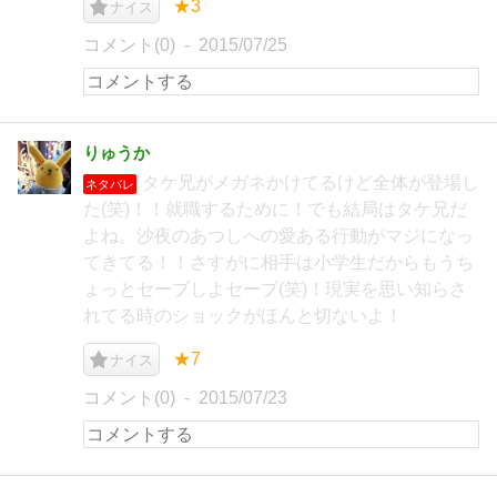
★3
ナイス
コメント(0)
2015/07/25
りゅうか
タケ兄がメガネかけてるけど全体が登場し
ネタバレ
た(笑)！！就職するために！でも結局はタケ兄だ
よね。沙夜のあつしへの愛ある行動がマジになっ
てきてる！！さすがに相手は小学生だからもうち
ょっとセーブしよセーブ(笑)！現実を思い知らさ
れてる時のショックがほんと切ないよ！
★7
ナイス
コメント(0)
2015/07/23