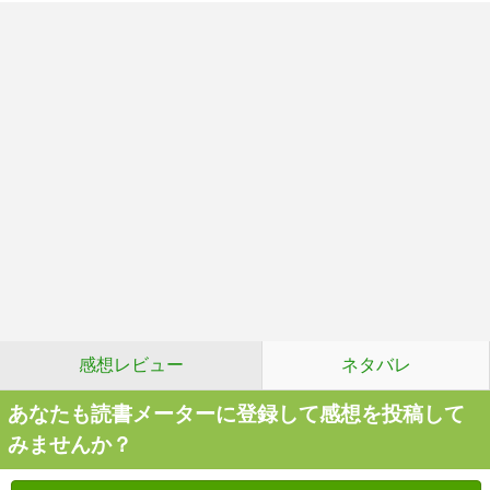
感想レビュー
ネタバレ
あなたも読書メーターに登録して感想を投稿して
みませんか？