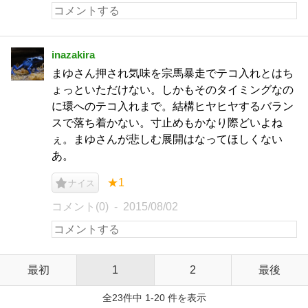
inazakira
まゆさん押され気味を宗馬暴走でテコ入れとはち
ょっといただけない。しかもそのタイミングなの
に環へのテコ入れまで。結構ヒヤヒヤするバラン
スで落ち着かない。寸止めもかなり際どいよね
ぇ。まゆさんが悲しむ展開はなってほしくない
あ。
★1
ナイス
コメント(0)
2015/08/02
最初
1
2
最後
全23件中 1-20 件を表示