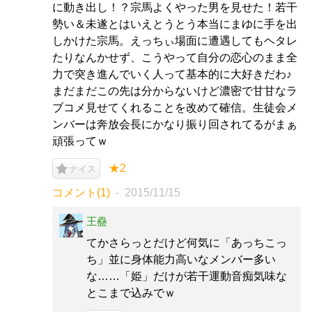
に動き出し！？宗馬よくやった男を見せた！若干
勢い＆未遂とはいえとうとう本当にまゆに手を出
しかけた宗馬。えっちぃ場面に遭遇してもヘタレ
たりなんかせず、こうやって自分の恋心のまま全
力で突き進んでいく人って基本的に大好きだわ♪
まだまだこの先は分からないけど濃密で甘甘なラ
ブコメ見せてくれることを改めて確信。生徒会メ
ンバーは奔放会長にかなり振り回されてるがまぁ
頑張ってｗ
★2
ナイス
コメント(1)
2015/11/15
王蠱
てかさらっとだけど何気に「あっちこっ
ち」並に身体能力高いなメンバー多い
な……「姫」だけが若干運動音痴気味な
とこまで込みでｗ