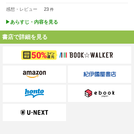
感想・レビュー
23
件
▶︎あらすじ・内容を見る
書店で詳細を見る