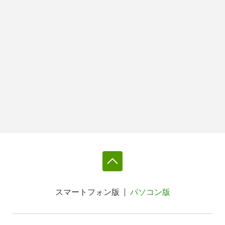
スマートフォン版
パソコン版