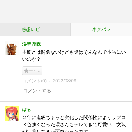
感想レビュー
ネタバレ
渓埜 胡保
本筋とは関係ないけども優はそんなんで本当にい
いのか？
ナイス
コメント(0)
2022/08/08
はる
２年に進級ちょっと変化した関係性によりラブコ
メ色強くなった環さんもデレてきて可愛い、女装
が定着してきた面白かったです