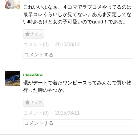
これいいよなぁ。４コマでラブコメやってるのは
最早コレくらいしか見てない。あんま安定してな
い時あるけど女の子可愛いのでgood！である。
ナイス
コメント(0)
2015/08/12
inazakira
環がデートで着たワンピースってみんなで買い物
行った時のやつか。
ナイス
コメント(0)
2015/08/11