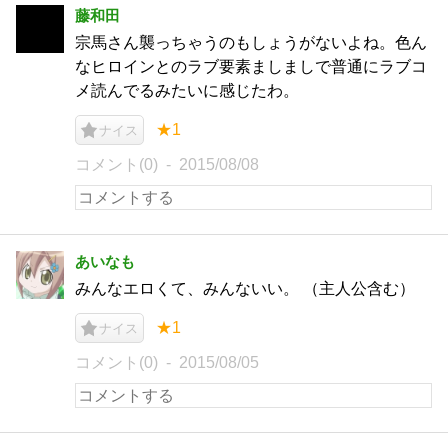
藤和田
宗馬さん襲っちゃうのもしょうがないよね。色ん
なヒロインとのラブ要素ましましで普通にラブコ
メ読んでるみたいに感じたわ。
★1
ナイス
コメント(0)
2015/08/08
あいなも
みんなエロくて、みんないい。 （主人公含む）
★1
ナイス
コメント(0)
2015/08/05