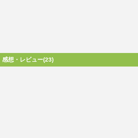
感想・レビュー(23)