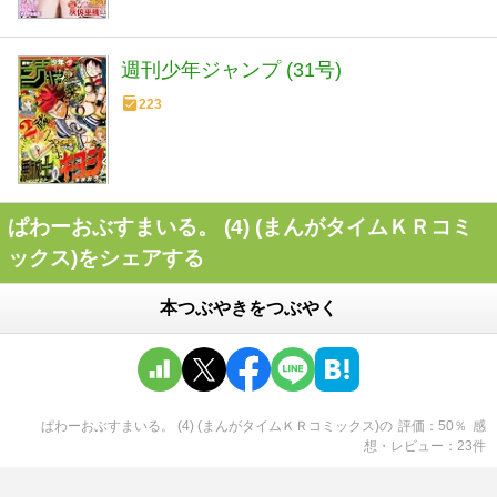
週刊少年ジャンプ (31号)
223
ぱわーおぶすまいる。 (4) (まんがタイムＫＲコミ
ックス)をシェアする
本つぶやきをつぶやく
ぱわーおぶすまいる。 (4) (まんがタイムＫＲコミックス)
の
評価
50
％
感
想・レビュー
23
件