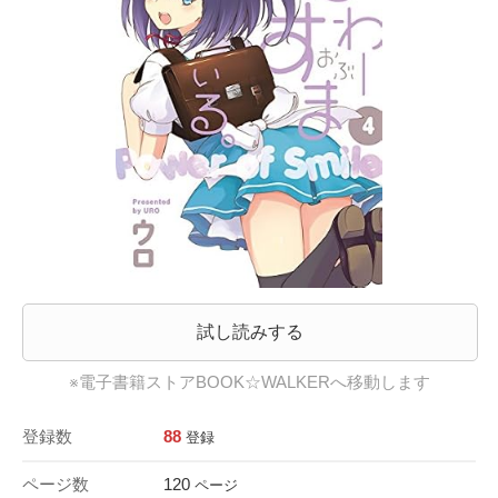
試し読みする
※電子書籍ストアBOOK☆WALKERへ移動します
登録数
88
登録
ページ数
120
ページ