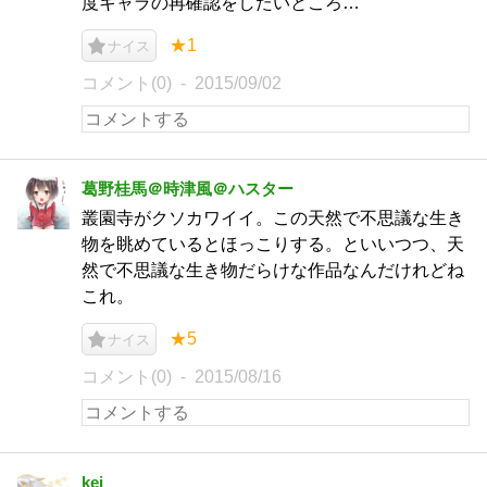
度キャラの再確認をしたいところ…
★1
ナイス
コメント(0)
2015/09/02
葛野桂馬＠時津風＠ハスター
叢園寺がクソカワイイ。この天然で不思議な生き
物を眺めているとほっこりする。といいつつ、天
然で不思議な生き物だらけな作品なんだけれどね
これ。
★5
ナイス
コメント(0)
2015/08/16
kei