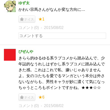
ゆず太
かわい宗馬さんがなんか変な方向に…
★1
ナイス
コメント(0)
2015/08/02
びぜんや
きらら的ゆるゆる系ラブコメから踏み込んで、少
年誌的なうれしはずかし系ラブコメに踏み込んで
きた感。これはこれで私、嫌いじゃありません
よ。女のコたちを愛でるマンガという本分は外さ
ないながらも、男性キャラが妙に濃くて気になっ
ちゃうところもポイントですかね。★★★☆☆
★6
ナイス
コメント(0)
2015/08/02