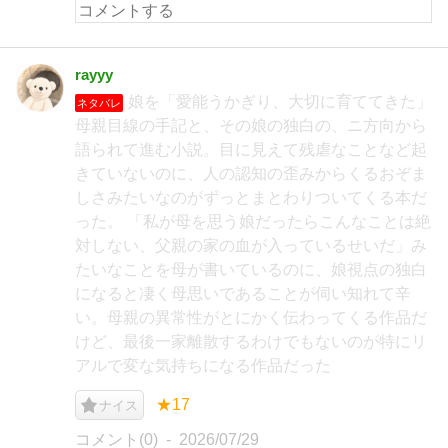
rayyy
娘を「愛能うかぎり、大切に育ててきた」
ネタバレ
母親目線の手記と、その娘の独白の、ニ方向から
語られて進む小説。目に見えて残虐なことなど起
きていないのに、人の認知の歪みからくるおぞま
しさみたいなのがずっとまとわりついてくる本だ
った。 「私が母を思う娘だったらこんなことは絶
対しない、父親の家の血が入っているせいだ」み
たいなことを母が書いているのに、娘視点の独白
になると凄く母思いであることが伺い知れて辛
い。母親の異常性がとにかく伝わってくる作品だ
けど、最後一家離散するわけでもないのが特にリ
アルで変な気持ちになる作品だった
★17
ナイス
コメント(0)
2026/07/29