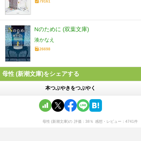
79161
Nのために (双葉文庫)
湊かなえ
26698
母性 (新潮文庫)をシェアする
本つぶやきをつぶやく
母性 (新潮文庫)
の
評価
38
％
感想・レビュー
4741
件