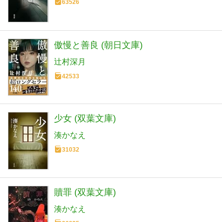
63526
傲慢と善良 (朝日文庫)
辻村深月
42533
少女 (双葉文庫)
湊かなえ
31032
贖罪 (双葉文庫)
湊かなえ