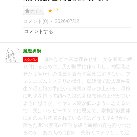
★12
ナイス
コメント(0)
2026/07/12
魔魔男爵
「母性など本来は存在せず、女を家庭に縛
ネタバレ
り付けるために、男が勝手に作り出し、神聖化さ
せたまやかしの性質を表わす言葉にすぎない」フ
ェミニズムミステリの傑作。母娘間で殺人事件発
生？母と娘の手記から真実が浮かび上がる。母娘
に興味を持って調べる謎の高校教師の正体が甘い
ように思うが、イヤミス度が低いように思えるの
で、実はハッピーエンドに思えて、宗教詐欺団体
にあの人も洗脳されている説はどうよ？4階から
落ちたJKの家庭の不運を祓う幸運の壺を売りつけ
るのが、あの人の目的w 美術ミステリとして絵