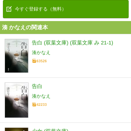
今すぐ登録する（無料）
湊 かなえの関連本
告白 (双葉文庫) (双葉文庫 み 21-1)
湊かなえ
63526
告白
湊かなえ
42233