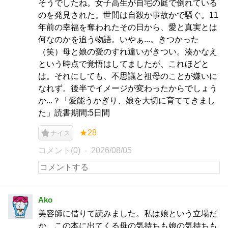
そうでしたね。女子高生が自宅の庭で倒れている
のを発見された。世間は自殺か事故かで騒ぐ。11
年前の幸福を奪われたその日から、愛と真実とは
何なのかを追う物語。いやぁ...。きつかった
（笑）母と娘の愛のすれ違いがきつい。湊かなえ
という時点で覚悟はしてましたが、これほどと
は。それにしても、不思議と祖母のことが嫌いに
なれず。後半でイメージが変わったからでしょう
か...？「愛能うかぎり、娘を大切に育ててきまし
た」読書期間:5日間
★28
ナイス
コメント(0)
2026/08/05
Ako
美容師に借りて読みました。私は娘という立場だ
か、この本に出てくる母の気持ちも娘の気持ちも