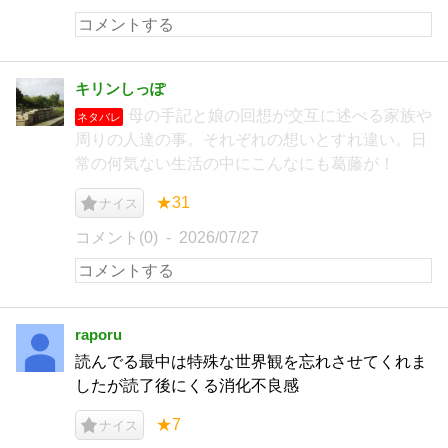
キリンしっぽ
母の手記と娘の回想が交互に述べる家族や
ネタバレ
周りの人達の事。それぞれの想いとすれ違い。日
常の何気ない生活の中にこんなにも葛藤が！
★31
ナイス
コメント(0)
2026/07/27
raporu
読んでる最中は特殊な世界観を忘れさせてくれま
したが読了後にくる消化不良感
★7
ナイス