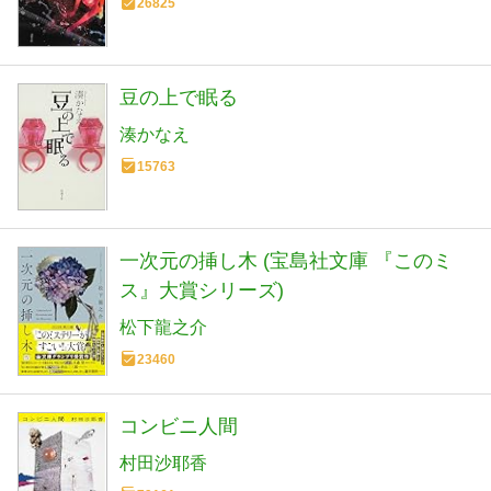
26825
豆の上で眠る
湊かなえ
15763
一次元の挿し木 (宝島社文庫 『このミ
ス』大賞シリーズ)
松下龍之介
23460
コンビニ人間
村田沙耶香