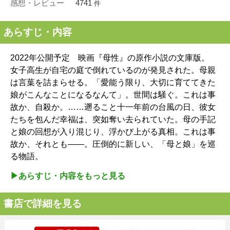
感想・レビュー
4741
件
あらすじ・内容
2022年公開予定 映画『母性』の原作小説の文庫版。
女子高生が自宅の庭で倒れているのが発見された。母親
は言葉を詰まらせる。「愛能う限り、大切に育ててきた
娘がこんなことになるなんて」。世間は騒ぐ。これは事
故か、自殺か。……遡ること十一年前の台風の日、彼女
たちを包んだ幸福は、突如奪い去られていた。母の手記
と娘の回想が入り混じり、浮かび上がる真相。これは事
故か、それとも――。圧倒的に新しい、「母と娘」を巡
る物語。
▶︎あらすじ・内容をもっと見る
書店で詳細を見る