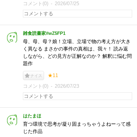
コメント(0)
2026/07/25
雑食読書家#wZ5FP1
母、母、母？娘！立場、立場で物の考え方が大き
く異なる まさかの事件の真相は、我々！ 読み返
しながら、どの見方が正解なのか？ 解釈に悩む問
題作
★11
ナイス
コメント(0)
2026/07/23
はたまほ
育つ環境で思考が凝り固まっちゃうよねーって感
じた作品