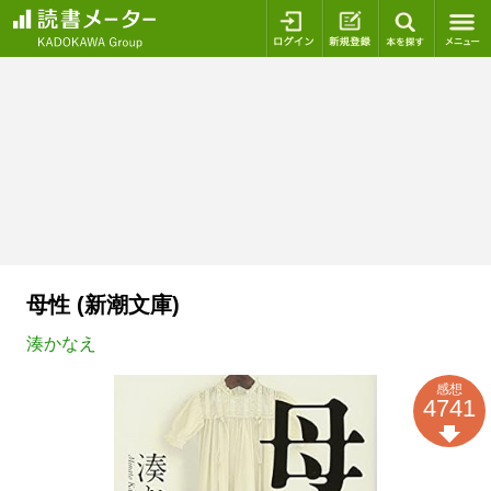
ログイン
新規登録
本を探
母性 (新潮文庫)
湊かなえ
感想
4741