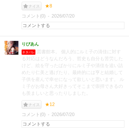
★8
ナイス
コメント(0)
2026/07/20
りびあん
図書館本。 個人的にルミ子の清佳に対す
ネタバレ
る対応はどうなんだろう、哲史も自分も苦労した
けど、絵を守ったばかりにルミ子や清佳を追い詰
めたり仁美と逃げたり。最終的には亨と結婚して
子供を産んで幸せになって欲しいと思います。 ル
ミ子がお母さん大好きってそこまで崇拝できるの
も羨ましいと思ったりしました。
★12
ナイス
コメント(0)
2026/07/20