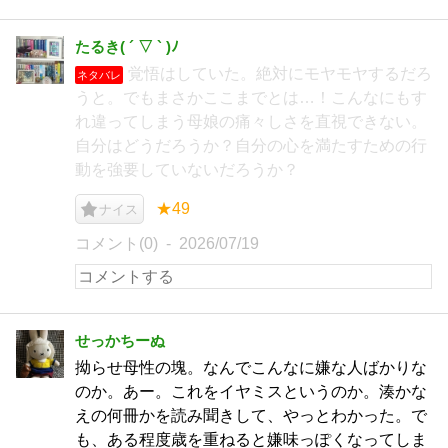
たるき( ´ ▽ ` )ﾉ
覚悟はしていた。絶対にモヤモヤするだろ
ネタバレ
うと。でもまさかここまでとは…！こんなにもす
れ違ってしまう母娘の痛々しさを直視できない。
自分はどうだろうか？自分の心を満たすための行
動を強要していないだろうか？
★49
ナイス
コメント(0)
2026/07/19
せっかちーぬ
拗らせ母性の塊。なんでこんなに嫌な人ばかりな
のか。あー。これをイヤミスというのか。湊かな
えの何冊かを読み聞きして、やっとわかった。で
も、ある程度歳を重ねると嫌味っぽくなってしま