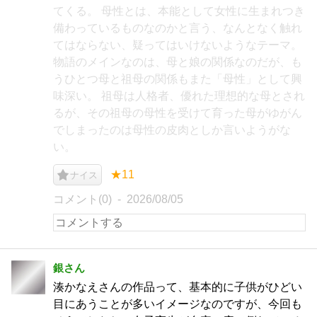
てくる。 母性とは、本能として女性に生まれつき
備わっているものなのかと言う、なんとなく触れ
てはならない、疑ってはいけないようなテーマ。
物語のメインなのは、母と娘の関係なのだが、も
うひとつ母と祖母の関係もまた「母性」として興
味深い。 祖母は人格者、優れた理想的な母とされ
るが、その祖母の母性を受けて育った母がゆがん
でしまったのは母性の皮肉としか言いようがな
い。
★11
ナイス
コメント(0)
2026/08/05
銀さん
湊かなえさんの作品って、基本的に子供がひどい
目にあうことが多いイメージなのですが、今回も