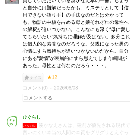
貸していただいている湊かなえ本の一冊。ちょっ
と自分には難解だったかも。ミステリとして【信
用できない語り手】の手法なのだとは分かって
も、物語の中核を占める母と娘それぞれの母性へ
の解釈が追いつかない。こんなにも深く“母に愛し
てもらいたい”気持ちに理解が及ばない。多分これ
は個人的な素養なのだろうな。父親になった男の
心情にすら気持ちが追いつかないのだから。自分
にある“愛情”が表層的にすら思えてしまう瞬間が
あった。母性とは何なのだろう・・・。
★12
ナイス
コメント(0)
2026/08/08
ひぐらし
湊かなえさんは、建前が優先される現代で
ネタバレ
言いにくい本当の人間の本質をグリグリとえぐっ