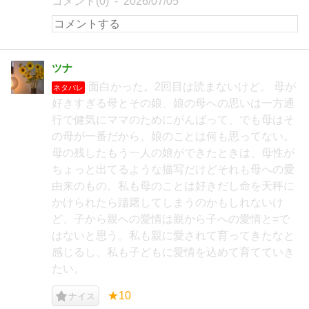
コメント(0)
2026/07/05
ツナ
面白かった。2回目は読まないけど。 母が
ネタバレ
好きすぎる母とその娘、娘の母への思いは一方通
行で健気にママのためにがんばって、でも母はそ
の母が一番だから、娘のことは何も思ってない。
母の残したもう一人の娘ができたときは、母性が
ちょっと出てるような描写だけどそれも母への愛
由来のもの。私も母のことは好きだし命を天秤に
かけられたら躊躇してしまうのかもしれないけ
ど、子から親への愛情は親から子への愛情と=で
はないと思う。私も親に愛されて育ってきたなと
感じるし、私も子どもに愛情を込めて育てていき
たい。
★10
ナイス