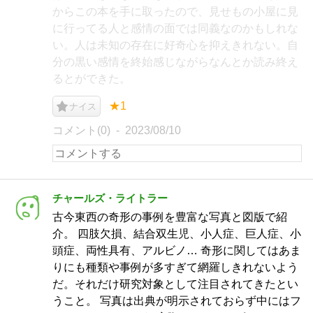
からこの本を手に取ったので、見せもの小屋に見
に行ってる人と感情の面では同義なのかもしれな
い。人は未知の存在に好奇心を抑えきれない。自
分の黒い感情を終始感じながらなんとか読み終え
るとができた。
★1
ナイス
コメント(0)
2023/08/10
チャールズ・ライトラー
古今東西の奇形の事例を豊富な写真と図版で紹
介。 四肢欠損、結合双生児、小人症、巨人症、小
頭症、両性具有、アルビノ… 奇形に関してはあま
りにも種類や事例が多すぎて網羅しきれないよう
だ。それだけ研究対象として注目されてきたとい
うこと。 写真は出典が明示されておらず中にはフ