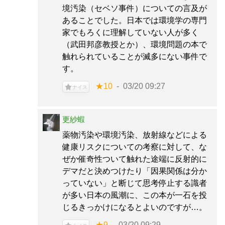
境汚染（セベソ事件）についての言及が
あることでした。日本では環境学の専門
家でもろくに理解していない人が多く
（武田邦彦教授とか）、環境問題の本で
触れられていることが滅多にない事件で
す。
★10
03/20 09:27
ナイス
更紗蝦
薬物汚染や環境汚染、放射線などによる
健康リスクについての考察に対して、な
ぜか催奇性ついて触れた途端に反射的に
デマだと決めつけたり「因果関係は分か
っていない」と断じて思考停止する識者
が多い日本の風潮に、この本が一石を投
じるきっかけになるとよいのですが…。
★9
03/20 09:29