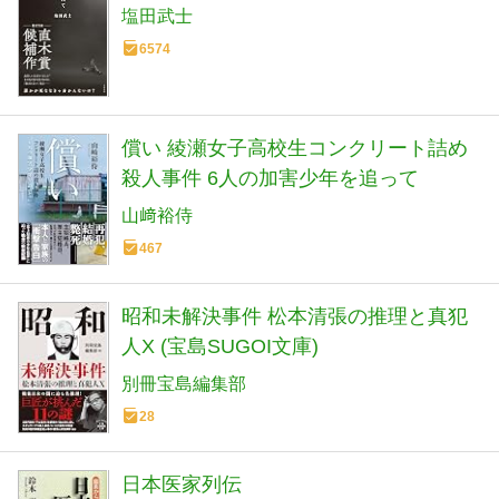
塩田武士
6574
償い 綾瀬女子高校生コンクリート詰め
殺人事件 6人の加害少年を追って
山﨑裕侍
467
昭和未解決事件 松本清張の推理と真犯
人X (宝島SUGOI文庫)
別冊宝島編集部
28
日本医家列伝