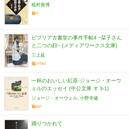
植村善博
4
ビブリア古書堂の事件手帖4 ~栞子さん
と二つの顔~ (メディアワークス文庫)
三上延
27561
一杯のおいしい紅茶-ジョージ・オーウ
ェルのエッセイ (中公文庫 オ 3-1)
ジョージ・オーウェル
小野寺健
657
踊りつかれて