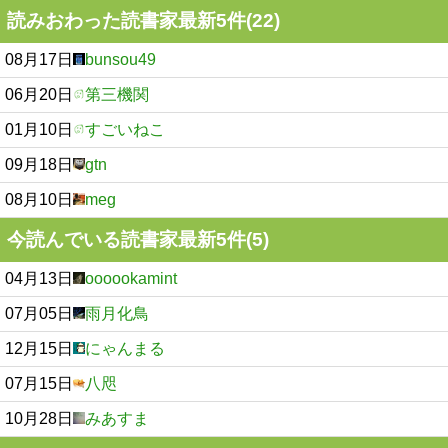
読みおわった読書家最新5件(22)
08月17日
bunsou49
06月20日
第三機関
01月10日
すごいねこ
09月18日
gtn
08月10日
meg
今読んでいる読書家最新5件(5)
04月13日
oooookamint
07月05日
雨月化鳥
12月15日
にゃんまる
07月15日
八咫
10月28日
みあすま