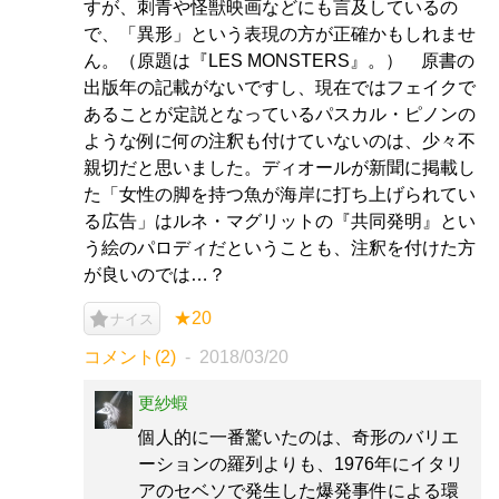
すが、刺青や怪獣映画などにも言及しているの
で、「異形」という表現の方が正確かもしれませ
ん。（原題は『LES MONSTERS』。） 原書の
出版年の記載がないですし、現在ではフェイクで
あることが定説となっているパスカル・ピノンの
ような例に何の注釈も付けていないのは、少々不
親切だと思いました。ディオールが新聞に掲載し
た「女性の脚を持つ魚が海岸に打ち上げられてい
る広告」はルネ・マグリットの『共同発明』とい
う絵のパロディだということも、注釈を付けた方
が良いのでは…？
★20
ナイス
コメント(2)
2018/03/20
更紗蝦
個人的に一番驚いたのは、奇形のバリエ
ーションの羅列よりも、1976年にイタリ
アのセベソで発生した爆発事件による環