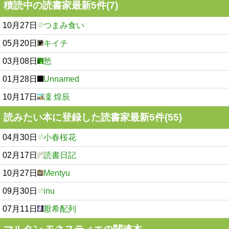
積読中の読書家最新5件(7)
10月27日
つまみ食い
05月20日
キイチ
03月08日
愁
01月28日
Unnamed
10月17日
凜 煌辰
読みたい本に登録した読書家最新5件(55)
04月30日
小春桜花
02月17日
読書日記
10月27日
Mentyu
09月30日
inu
07月11日
厭希配列