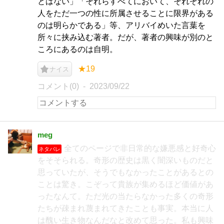
とはない」「それらすべてにおいて、それぞれの
人をただ一つの性に所属させることに限界がある
のは明らかである」等、アリバイめいた言葉を
所々に挟み込む著者。だが、著者の興味が別のと
ころにあるのは自明。
★19
ナイス
コメント(0)
2023/09/22
meg
全てのページで非日常的な嫌悪感と好奇心
ネタバレ
をそそられる。奇形の歴史は黒く闇深いものだと
思っていたが、そうでもなかったことがあるとの
ことは驚き。こぞって貴族が集めるほど価値があ
ったなんて。ただ光の当たらなかった多くの奇形
たちが疎まれ蔑まれてきたことも事実。本当に人
は醜い生き物なんだなと改めて思った。私も興味