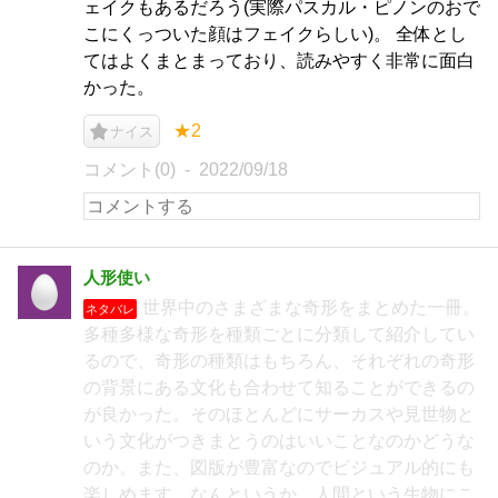
ェイクもあるだろう(実際パスカル・ピノンのおで
こにくっついた顔はフェイクらしい)。 全体とし
てはよくまとまっており、読みやすく非常に面白
かった。
★2
ナイス
コメント(0)
2022/09/18
人形使い
世界中のさまざまな奇形をまとめた一冊。
ネタバレ
多種多様な奇形を種類ごとに分類して紹介してい
るので、奇形の種類はもちろん、それぞれの奇形
の背景にある文化も合わせて知ることができるの
が良かった。そのほとんどにサーカスや見世物と
いう文化がつきまとうのはいいことなのかどうな
のか。また、図版が豊富なのでビジュアル的にも
楽しめます。なんというか、人間という生物にこ