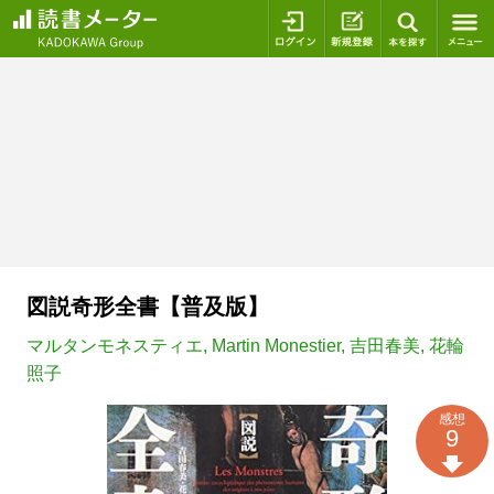
ログイン
新規登録
本を探
図説奇形全書【普及版】
マルタンモネスティエ
,
Martin Monestier
,
吉田春美
,
花輪
照子
感想
9