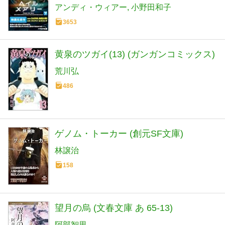
アンディ・ウィアー
小野田和子
3653
黄泉のツガイ(13) (ガンガンコミックス)
荒川弘
486
ゲノム・トーカー (創元SF文庫)
林譲治
158
望月の烏 (文春文庫 あ 65-13)
阿部智里