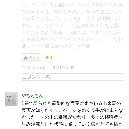
か。それにしても征陸さん一家に降りかかる出来
事が辛すぎる。SS2で冴慧さんがあの状態だった
のは薬によるものだったのか。巌永は機械的な印
象で、どうもビジュアルが想像しにくいなと思っ
ていたら最後に納得。小説では出てきていなかっ
た免罪体質者の話題が出てきたので、３・４は初
期シビュラ構成時の話かなと予想。
★3
ナイス
コメント(0)
2021/10/09
やちえもん
1巻で語られた衝撃的な言葉にまつわる出来事の
真実が知りたくて、ページをめくる手が止まらな
かった。世の中の常識が変わり、多くの犠牲者を
生み混沌とした状態に陥っていく様がとても怖か