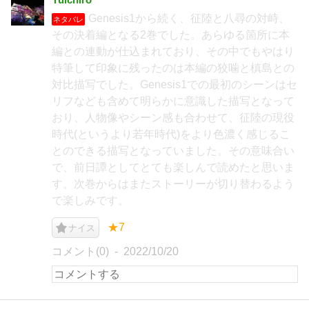
Genesis1から続く、征陸と八尋の対峙、
ネタバレ
その決着編となる2巻でした。あらゆる箇所に本
編との連動が仕込まれており、その中でもやはり
特筆して印象に残ったのは本編の狡噛と槙島との
対比描写でした。Genesis1での最初のシーンはセ
リフなども含めて明らかに意識した描写となって
おり、人物像やシーン感も合わせて、征陸の現役
時代(というより若年時代)をより色濃く感じるこ
とのできる描写となっていました。その意味合い
で、前日譚としてとても楽しんで読めたと思いま
す。次巻からはまたストーリーが切り替わるよう
で楽しみです。
★7
ナイス
コメント(0)
2022/10/20