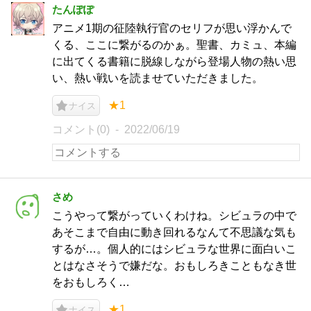
たんぽぽ
アニメ1期の征陸執行官のセリフが思い浮かんで
くる、ここに繋がるのかぁ。聖書、カミュ、本編
に出てくる書籍に脱線しながら登場人物の熱い思
い、熱い戦いを読ませていただきました。
★1
ナイス
コメント(0)
2022/06/19
さめ
こうやって繋がっていくわけね。シビュラの中で
あそこまで自由に動き回れるなんて不思議な気も
するが…。個人的にはシビュラな世界に面白いこ
とはなさそうで嫌だな。おもしろきこともなき世
をおもしろく…
★1
ナイス