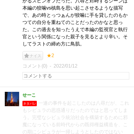
かるスピンオフだった。八尋と対峙するシーンは
本編の狡噛vs槙島を思い起こさせるような描写
で、あの時とっつぁんが狡噛に手を貸したのもか
つての自分を重ねてのことだったのかなと思っ
た。この過去を知ったうえで本編の監視官と執行
官という関係になった親子を見るとより辛い。そ
してラストの締め方に鳥肌。
★2
ナイス
コメント(0)
2022/01/12
せーこ
一連の事件を起こしたのは八尋だが、これ
ネタバレ
もシビュラの思惑通りだったのではと思ってしま
う。完璧なシビュラ統治社会を構築するために邪
魔になっている前時代からの既得権益構造を、こ
の期にシビュラが一掃しようとしたのではない