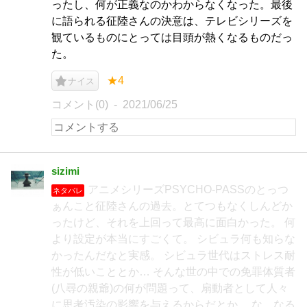
ったし、何が正義なのかわからなくなった。最後
に語られる征陸さんの決意は、テレビシリーズを
観ているものにとっては目頭が熱くなるものだっ
た。
★4
ナイス
コメント(0)
2021/06/25
sizimi
アニメシリーズPSYCHO-PASSのとっつ
ネタバレ
ぁんこと征陸さんの過去。とてつもなくしんどか
ったけど、それを上回って最高に面白かった。 何
より設定が本当にすごくて。 シビュラ何も知らな
かったんだなと実感。 シビュラ世代はストレス耐
性が低いこととか… そんな世の中での免罪体質者
(八尋の親爺)の何が問題って、扇動者として人々
に思考汚染の影響を与えるからだとか… な、なる