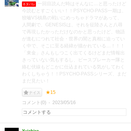
一回目読んだ時はそんなに…と思ったけど
ネタバレ
今読むとすごくいい！！PSYCHO-PASS一期は、
狡嚙VS槙島の戦いにめっちゃドラマがあって、
人間劇で、GENESISは、それを征陸さんと八尋
で再現したかっただけなのかと思ったけど、物語
が進むにつれて社会・世界の闇と真相に迫ってい
く中で、そこに至る経緯が描かれている…！！！
「東金」さんもしつこく出てくるけどまだ情報出
きっていない気もするし、ピースブレーカー隊と
絡む伏線もどこかに仕込まれている気がしてわく
わくしちゃう！！PSYCHO-PASSシリーズ、まだ
まだ見たい！
★15
ナイス
コメント(0)
2023/05/16
Yuichiro