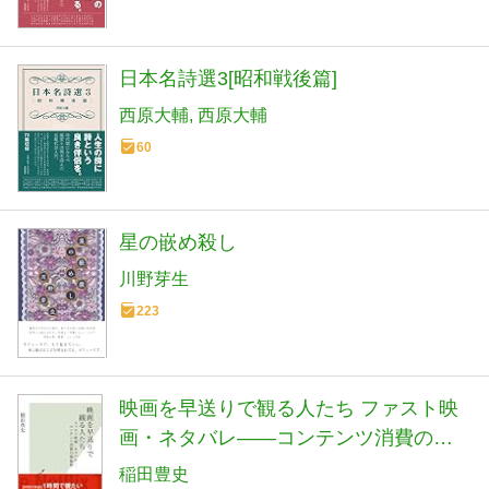
日本名詩選3[昭和戦後篇]
西原大輔
西原大輔
60
星の嵌め殺し
川野芽生
223
映画を早送りで観る人たち ファスト映
画・ネタバレ――コンテンツ消費の現
在形 (光文社新書)
稲田豊史