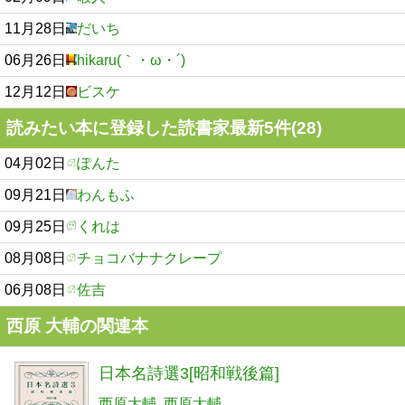
11月28日
だいち
06月26日
hikaru(｀・ω・´)
12月12日
ビスケ
読みたい本に登録した読書家最新5件(28)
04月02日
ぽんた
09月21日
わんもふ
09月25日
くれは
08月08日
チョコバナナクレープ
06月08日
佐吉
西原 大輔の関連本
日本名詩選3[昭和戦後篇]
西原大輔
西原大輔