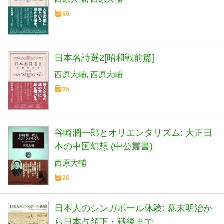
60
日本名詩選2[昭和戦前篇]
西原大輔
西原大輔
35
谷崎潤一郎とオリエンタリズム: 大正日
本の中国幻想 (中公叢書)
西原大輔
26
日本人のシンガポール体験: 幕末明治か
ら日本占領下・戦後まで