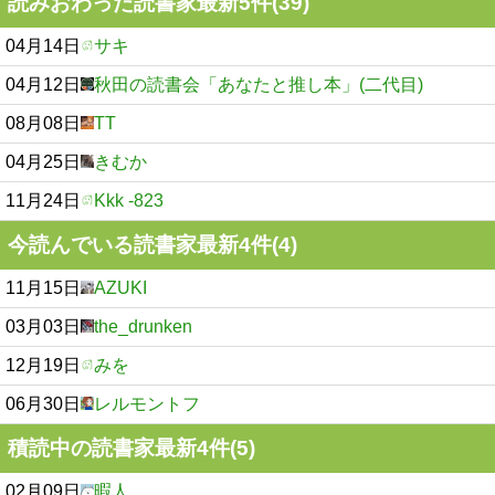
読みおわった読書家最新5件(39)
04月14日
サキ
04月12日
秋田の読書会「あなたと推し本」(二代目)
08月08日
TT
04月25日
きむか
11月24日
Kkk -823
今読んでいる読書家最新4件(4)
11月15日
AZUKI
03月03日
the_drunken
12月19日
みを
06月30日
レルモントフ
積読中の読書家最新4件(5)
02月09日
暇人