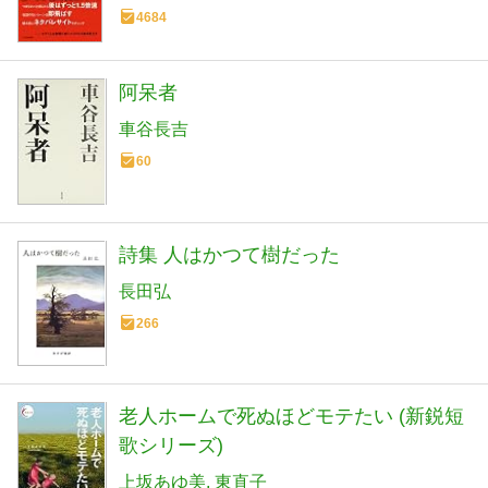
4684
阿呆者
車谷長吉
60
詩集 人はかつて樹だった
長田弘
266
老人ホームで死ぬほどモテたい (新鋭短
歌シリーズ)
上坂あゆ美
東直子