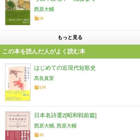
西原大輔
18
もっと見る
この本を読んだ人がよく読む本
はじめての近現代短歌史
髙良真実
179
日本名詩選2[昭和戦前篇]
西原大輔
西原大輔
35