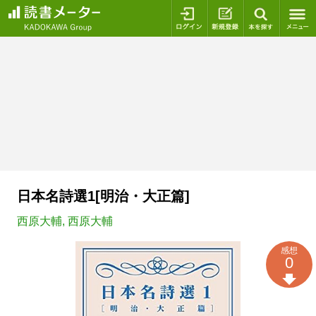
ログイン
新規登録
本を探
日本名詩選1[明治・大正篇]
西原大輔
,
西原大輔
感想
0