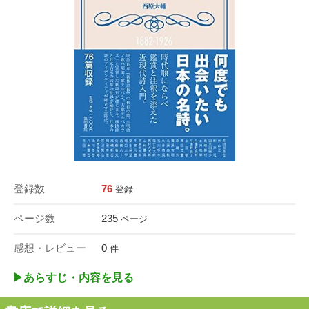
登録数
76
登録
ページ数
235
ページ
感想・レビュー
0
件
▶︎あらすじ・内容を見る