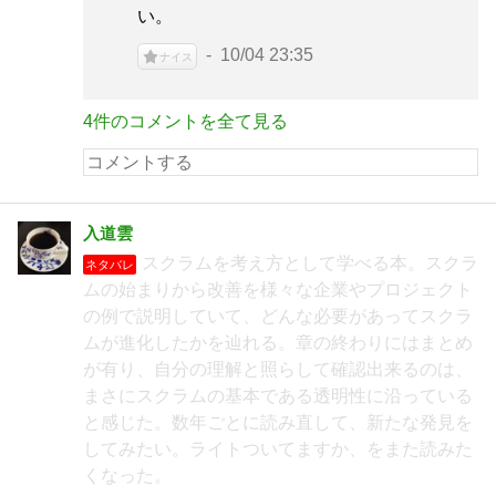
い。
10/04 23:35
ナイス
4件のコメントを全て見る
入道雲
スクラムを考え方として学べる本。スクラ
ネタバレ
ムの始まりから改善を様々な企業やプロジェクト
の例で説明していて、どんな必要があってスクラ
ムが進化したかを辿れる。章の終わりにはまとめ
が有り、自分の理解と照らして確認出来るのは、
まさにスクラムの基本である透明性に沿っている
と感じた。数年ごとに読み直して、新たな発見を
してみたい。ライトついてますか、をまた読みた
くなった。