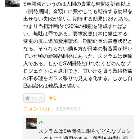
SW開発というのは人間の貴重な時間を計画以上
（開発期間、金額）に費やしても期待する効果を
出せない失敗が多い。期待する効果は28とある。
つまり当初計画内で20%の機能を達成すればよ
い。無駄は罪である。要求変更は常に発生する。
変更の度に追加費用請求、期間延長の最悪状況と
なる。そうならない働き方が日本の製造業が輝い
ていた頃の新製品開発にあった。スクラムは逆輸
入である。しかもSW開発だけでなくどのんなプ
ロジェクトにも適用でき、甘い汁を吸う既得権益
の不条理をガラス張りで見える化する。しかし自
己組織化は難易度が高い。
★1
ナイス
コメント(1)
2023/09/03
yuji
スクラムはSW開発に限らずどんなプロジ
ェクトにも適用できる。役割を分割し個