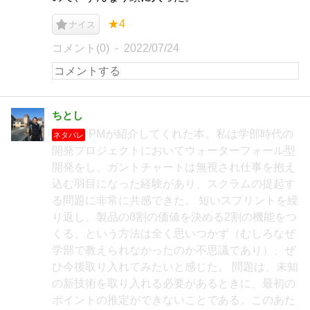
★4
ナイス
コメント(0)
2022/07/24
ちとし
PMが紹介してくれた本。私は学部時代の
ネタバレ
開発プロジェクトにおいてウォーターフォール型
開発をし、ガントチャートは無視され仕事を抱え
込む羽目になった経験があり、スクラムの提起す
る問題に非常に共感できた。 短いスプリントを繰
り返し、製品の8割の価値を決める2割の機能をつ
くる、という方法は全く思いつかず（むしろなぜ
学部で教えられなかったのか不思議であり）、ぜ
ひ今後取り入れてみたいと感じた。 問題は、未知
の新技術を取り入れる必要があるときに、最初の
ポイントの推定ができないことである。このあた