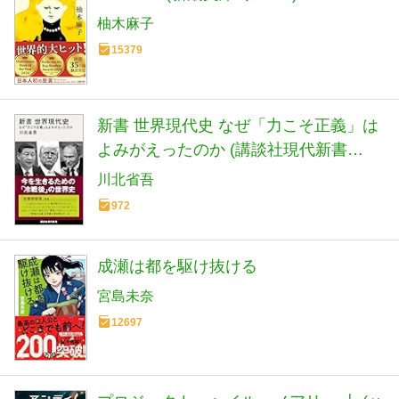
柚木麻子
15379
新書 世界現代史 なぜ「力こそ正義」は
よみがえったのか (講談社現代新書
2798)
川北省吾
972
成瀬は都を駆け抜ける
宮島未奈
12697