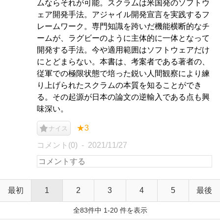
ムならそれが可能。スクラムは米国発のソフトウ
ェア開発手法。アジャイル開発宣言を実践するフ
レームワーク。専門知識を跨いだ機能横断的なチ
ームが、ラグビーのように主体的に一体となって
開発する手法。今や適用範囲はソフトウェアだけ
にとどまらない。本書は、考案者である著者の、
従軍での極限状態で培った鋭い人間観察により練
り上げられたスクラムの本質を知ることができ
る。その起源が日本の論文の逆輸入である点も興
味深い。
★3
ナイス
コメント(0)
2021/11/27
最初
1
2
3
4
5
最後
全83件中 1-20 件を表示