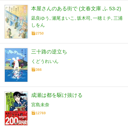
本屋さんのある街で (文春文庫 ふ 53-2)
凪良ゆう
瀬尾まいこ
坂木司
一穂ミチ
三浦
しをん
2750
三十路の逆立ち
くどうれいん
366
成瀬は都を駆け抜ける
宮島未奈
12769