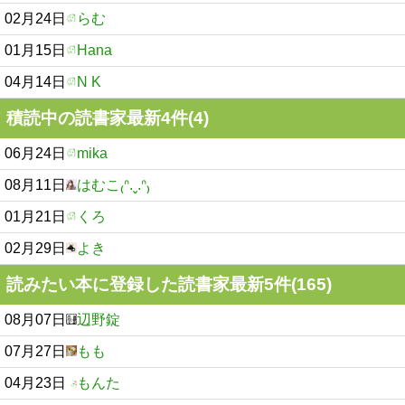
02月24日
らむ
01月15日
Hana
04月14日
N K
積読中の読書家最新4件(4)
06月24日
mika
08月11日
はむこ₍ᐢ.ˬ.ᐢ₎
01月21日
くろ
02月29日
よき
読みたい本に登録した読書家最新5件(165)
08月07日
辺野錠
07月27日
もも
04月23日
もんた