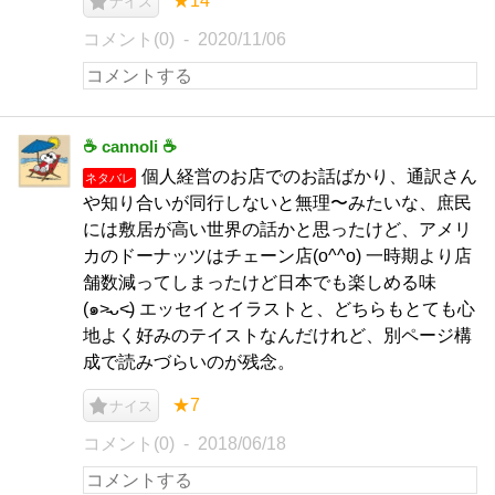
★14
ナイス
コメント(0)
2020/11/06
☕️ cannoli ☕️
個人経営のお店でのお話ばかり、通訳さん
ネタバレ
や知り合いが同行しないと無理〜みたいな、庶民
には敷居が高い世界の話かと思ったけど、アメリ
カのドーナッツはチェーン店(o^^o) 一時期より店
舗数減ってしまったけど日本でも楽しめる味
(๑˃̵ᴗ˂̵) エッセイとイラストと、どちらもとても心
地よく好みのテイストなんだけれど、別ページ構
成で読みづらいのが残念。
★7
ナイス
コメント(0)
2018/06/18