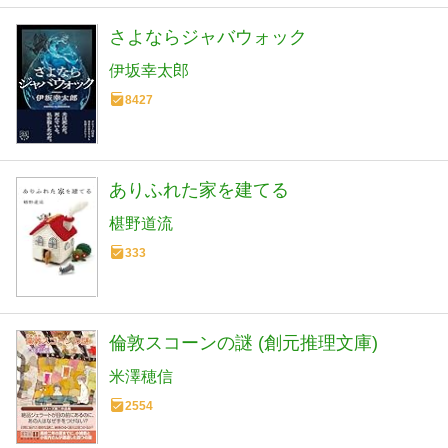
さよならジャバウォック
伊坂幸太郎
8427
ありふれた家を建てる
椹野道流
333
倫敦スコーンの謎 (創元推理文庫)
米澤穂信
2554