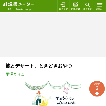
ログイン
新規登録
本を探
旅とデザート、ときどきおやつ
平澤まりこ
感想
3