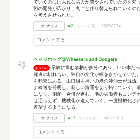
ていくのには大変な労力が費やされていたのを知った
術の開発が広がり、丸ごと作り替えられていくの
を考えさせられた。
ナイス
★2
コメント(
0
)
2023/02/24
ヘッジホッグ@Wheezers and Dodgers
示唆に富む事柄が多分にあり、いい本だ
ネタバレ
縁者の馴れ合い、独自の文化が幅をきかせていた
も頻繫にある。山口組も神戸の港の沖仲士が源流
ナ輸送を発明し、新しい海運を切り拓いていく。
になり、倒産・合併が進む。港の労働者もコンテ
は逆らえず、機械化が進んでいく。一度機械化さ
希望するようになる。
ナイス
★17
コメント(
0
)
2022/09/13