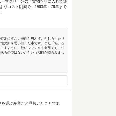
ム・マクリーンの「貨物を箱に入れて運
りコスト削減で、1963年～76年まで
た。
が特別にすごい発想と思わず、むしろ当たり
造性欠如を思い知った本です。また「箱」を
起こすように、他のジャンルや業界でも、シ
があるのではないかという期待が膨らみまし
物を運ぶ産業だと見抜いたことであ