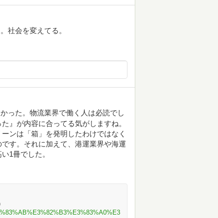
ぁ。社会を変えてる。
濃かった。物流業界で働く人は必読でし
った』が内容に合ってる気がしますね。
リーンは「箱」を発明したわけではなく
のです。それに加えて、港運業界や海運
い1冊でした。
5)
%9E%E3%83%AB%E3%82%B3%E3%83%A0%E3