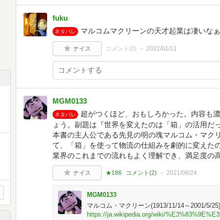
fuku
マルコムマクリーンの天才起業は凄いな
ネタバレ
ナイス
コメント(
0
)
2022/01/11
MGM0133
超がつくほど、おもしろかった。内容も
ネタバレ
ょう。副題は『世界を変えたのは「箱」の活用だ
本書の主人公である先見の明の塊マルコム・マク
て、「箱」を使って物流の仕組みを劇的に変えた
業界のこれまでの流れもよく理解でき、満足度の高
ナイス
★186
コメント(
2
)
2021/06/24
MGM0133
マルコム・マクリーン(1913/11/14～2001/5/2
https://ja.wikipedia.org/wiki/%E3%83