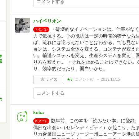
ハイペリオン
・破壊的なイノベーションは、仕事がな
ネタバレ
力で抵抗する。その抵抗は一定の時間的猶予なら生
ば、流れには逆らえないことはわかる。でも見ない
ョンは、システム全体を変える。コンテナが変え
い。輸送システムを変え、生産システムを変え、
界
理
り方を変えた。 ・それを止めることはできない。
り、効率的だったり、面白いから。
ナイス
★8
コメント(
0
)
2019/11/15
の
koba
数年前、この本を「読みたい本」に登録
ネタバレ
偶然な出会い（セレンディピティ）が起こり、たまた
リカ合衆国ニュージャージー州ニューアーク港の貨