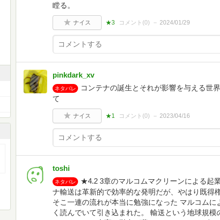
瞠る。
ナイス
★3
コメント(
0
)
2024/01/29
pinkdark_xv
コンテナの誕生とそれが影響を与える世
ネタバレ
て
ナイス
★1
コメント(
0
)
2023/04/16
toshi
★4.2 3章のマルコムマクリーンによる
ネタバレ
ナ輸送は革新的で効率的な発明だが、やはり既得権
そこ一連の流れが本当に勉強になった マルコムに
く読んでいて引き込まれた。 輸送という地球規模