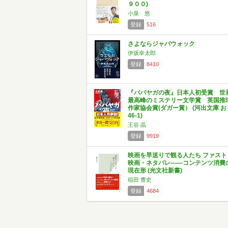
９００)
小泉 悠
登録
516
さよならジャバウォック
伊坂幸太郎
登録
8410
『ババヤガの夜』日本人初受賞 世
最高峰のミステリー文学賞 英国推
作家協会賞(ダガー賞） (河出文庫 お
46-1)
王谷 晶
登録
9919
映画を早送りで観る人たち ファスト
映画・ネタバレ――コンテンツ消費
現在形 (光文社新書)
稲田 豊史
登録
4684