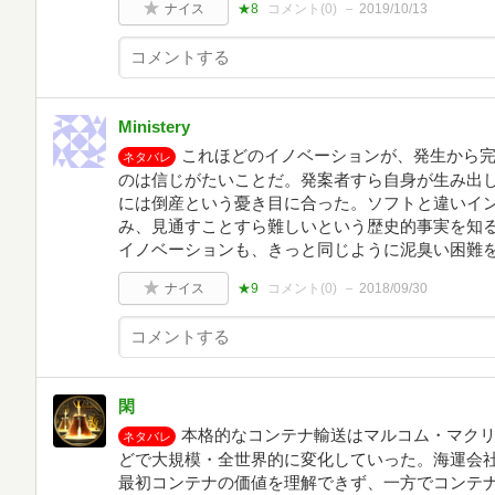
ナイス
★8
コメント(
0
)
2019/10/13
Ministery
これほどのイノベーションが、発生から
ネタバレ
のは信じがたいことだ。発案者すら自身が生み出
には倒産という憂き目に合った。ソフトと違いイ
み、見通すことすら難しいという歴史的事実を知
イノベーションも、きっと同じように泥臭い困難
ナイス
★9
コメント(
0
)
2018/09/30
閑
本格的なコンテナ輸送はマルコム・マクリ
ネタバレ
どで大規模・全世界的に変化していった。海運会
最初コンテナの価値を理解できず、一方でコンテ