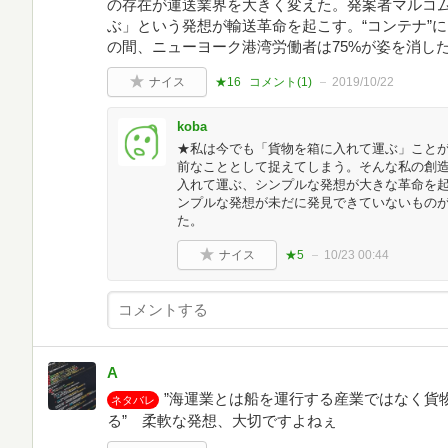
の存在が運送業界を大きく変えた。発案者マルコ
ぶ」という発想が輸送革命を起こす。“コンテナ”によ
の間、ニューヨーク港湾労働者は75%が姿を消し
ナイス
★16
コメント(
1
)
2019/10/22
koba
★私は今でも「貨物を箱に入れて運ぶ」こと
前なこととして捉えてしまう。そんな私の創
入れて運ぶ、シンプルな発想が大きな革命を
ンプルな発想が未だに発見できていないもの
た。
ナイス
★5
10/23 00:44
A
”海運業とは船を運行する産業ではなく貨
ネタバレ
る” 柔軟な発想、大切ですよねぇ