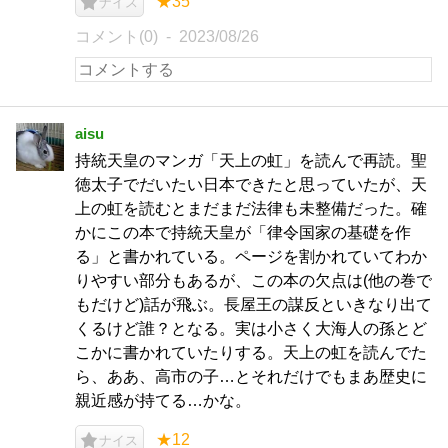
★35
ナイス
コメント(0)
2023/08/26
aisu
持統天皇のマンガ「天上の虹」を読んで再読。聖
徳太子でだいたい日本できたと思っていたが、天
上の虹を読むとまだまだ法律も未整備だった。確
かにこの本で持統天皇が「律令国家の基礎を作
る」と書かれている。ページを割かれていてわか
りやすい部分もあるが、この本の欠点は(他の巻で
もだけど)話が飛ぶ。長屋王の謀反といきなり出て
くるけど誰？となる。実は小さく大海人の孫とど
こかに書かれていたりする。天上の虹を読んでた
ら、ああ、高市の子…とそれだけでもまあ歴史に
親近感が持てる…かな。
★12
ナイス