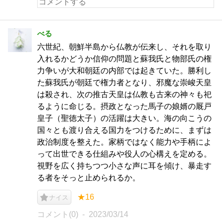
べる
六世紀、朝鮮半島から仏教が伝来し、それを取り
入れるかどうか信仰の問題と蘇我氏と物部氏の権
力争いが大和朝廷の内部では起きていた。勝利し
た蘇我氏が朝廷で権力者となり、邪魔な崇峻天皇
は殺され、次の推古天皇は仏教も古来の神々も祀
るように命じる。摂政となった馬子の娘婿の厩戸
皇子（聖徳太子）の活躍は大きい。海の向こうの
国々とも渡り合える国力をつけるために、まずは
政治制度を整えた。家柄ではなく能力や手柄によ
って出世できる仕組みや役人の心構えを定める。
視野を広く持ちつつ小さな声に耳を傾け、暴走す
る者をそっと止められるか。
★16
ナイス
コメント(0)
2023/03/14