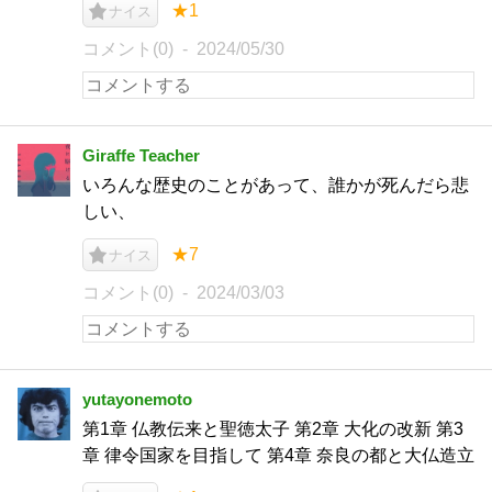
★1
ナイス
コメント(0)
2024/05/30
Giraffe Teacher
いろんな歴史のことがあって、誰かが死んだら悲
しい、
★7
ナイス
コメント(0)
2024/03/03
yutayonemoto
第1章 仏教伝来と聖徳太子 第2章 大化の改新 第3
章 律令国家を目指して 第4章 奈良の都と大仏造立