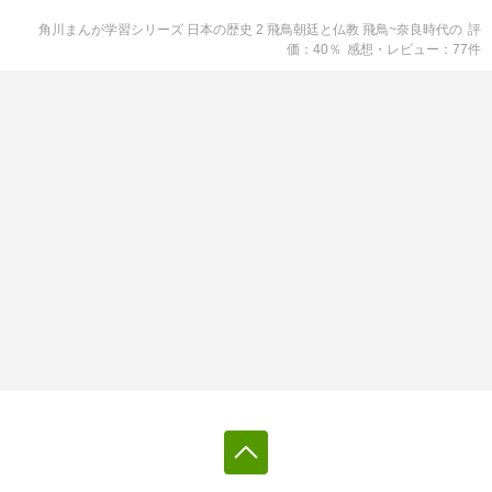
角川まんが学習シリーズ 日本の歴史 2 飛鳥朝廷と仏教 飛鳥~奈良時代
の
評
価
40
％
感想・レビュー
77
件