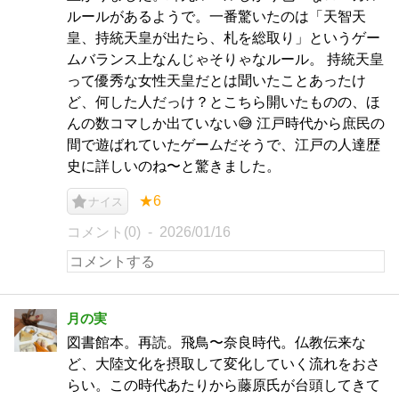
ルールがあるようで。一番驚いたのは「天智天
皇、持統天皇が出たら、札を総取り」というゲー
ムバランス上なんじゃそりゃなルール。 持統天皇
って優秀な女性天皇だとは聞いたことあったけ
ど、何した人だっけ？とこちら開いたものの、ほ
んの数コマしか出ていない😅 江戸時代から庶民の
間で遊ばれていたゲームだそうで、江戸の人達歴
史に詳しいのね〜と驚きました。
★6
ナイス
コメント(0)
2026/01/16
月の実
図書館本。再読。飛鳥〜奈良時代。仏教伝来な
ど、大陸文化を摂取して変化していく流れをおさ
らい。この時代あたりから藤原氏が台頭してきて