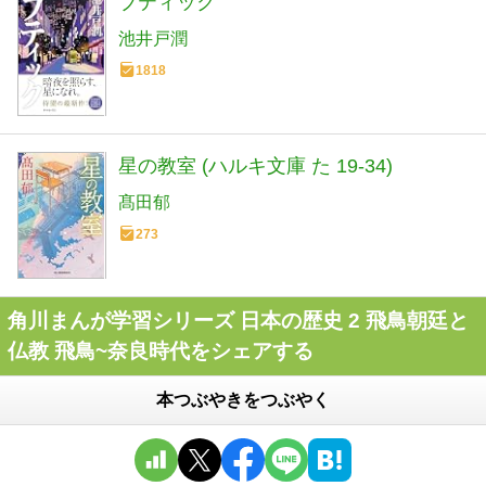
ブティック
池井戸潤
1818
星の教室 (ハルキ文庫 た 19-34)
髙田郁
273
角川まんが学習シリーズ 日本の歴史 2 飛鳥朝廷と
仏教 飛鳥~奈良時代をシェアする
本つぶやきをつぶやく