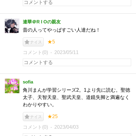
連華＠R I Oの親友
昔の人ってやっぱすごい人達だね！
★5
ナイス
コメント(0)
2023/05/11
sofia
角川まんが学習シリーズ2。1より先に読む。聖徳
太子、天智天皇、聖武天皇、道鏡失脚と満遍なく
わかりやすい。
★25
ナイス
コメント(0)
2023/04/03