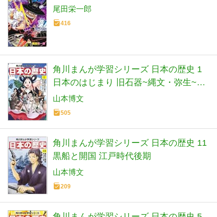
尾田栄一郎
416
角川まんが学習シリーズ 日本の歴史 1
日本のはじまり 旧石器~縄文・弥生~古
墳時代
山本博文
505
角川まんが学習シリーズ 日本の歴史 11
黒船と開国 江戸時代後期
山本博文
209
角川まんが学習シリーズ 日本の歴史 5