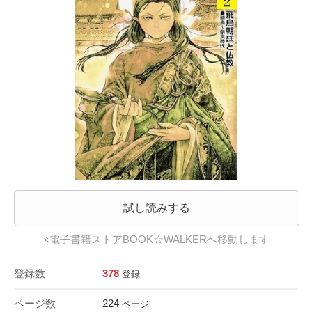
試し読みする
※電子書籍ストアBOOK☆WALKERへ移動します
登録数
378
登録
ページ数
224
ページ