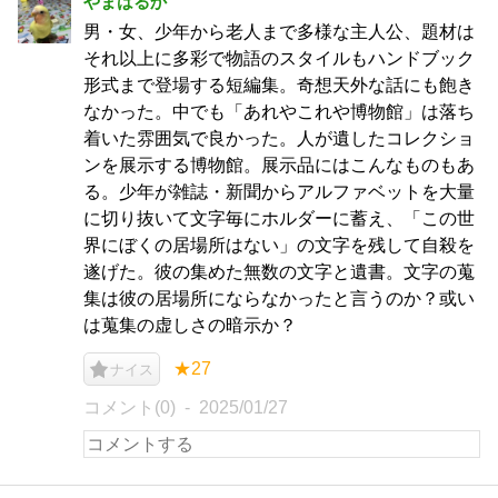
やまはるか
男・女、少年から老人まで多様な主人公、題材は
それ以上に多彩で物語のスタイルもハンドブック
形式まで登場する短編集。奇想天外な話にも飽き
なかった。中でも「あれやこれや博物館」は落ち
着いた雰囲気で良かった。人が遺したコレクショ
ンを展示する博物館。展示品にはこんなものもあ
る。少年が雑誌・新聞からアルファベットを大量
に切り抜いて文字毎にホルダーに蓄え、「この世
界にぼくの居場所はない」の文字を残して自殺を
遂げた。彼の集めた無数の文字と遺書。文字の蒐
集は彼の居場所にならなかったと言うのか？或い
は蒐集の虚しさの暗示か？
★27
ナイス
コメント(0)
2025/01/27