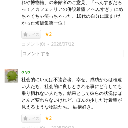
れや博物館」の来館者のご意見、「へんすぎだろ
っ！／カフェテリアの併設希望 ／へんすぎ」にめ
ちゃくちゃ笑っちゃった。10代の自分に読ませた
かった短編集第一位！
★2
ナイス
コメント(0)
2026/07/12
o yo
社会的にいえば不適合者、幸せ、成功からは程遠
い人たち、社会的に良しとされる事にどうしても
乗り切れない人たち。結果として彼らの状況はほ
とんど変わらないけれど、ほんの少しだけ希望が
見えるような物語たち。 結構好き。
★2
ナイス