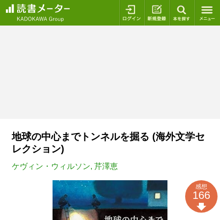
ログイン
新規登録
本を探
地球の中心までトンネルを掘る (海外文学セ
レクション)
ケヴィン・ウィルソン
,
芹澤恵
感想
166