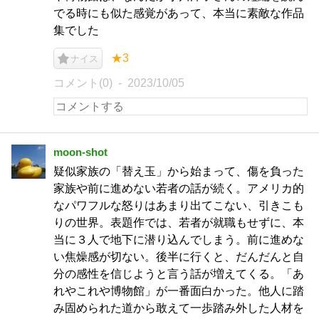
でる時にも似た感覚があって、本当に素敵な作品
集でした
★3
ナイス
コメント(0)
2023/10/05
moon-shot
疑似家族の「替え玉」から始まって、傷を負った
家族や前に進めない若者の話が続く。アメリカ的
なパワフルな怒りはあまり出てこない、引きこも
りの世界。表題作では、若者が就職もせずに、本
当に３人で地下に潜り込んでしまう。前に進めな
い焦燥感が切ない。後半に行くと、だんだんと自
分の感性を信じようと言う話が増えてくる。「あ
れやこれや博物館」が一番面白かった。他人に踏
み固められた道から敢えて一歩踏み外した人材を