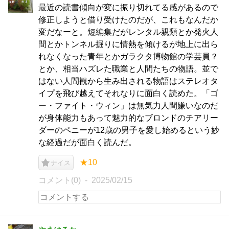
最近の読書傾向が変に振り切れてる感があるので
修正しようと借り受けたのだが、これもなんだか
変だなーと。短編集だがレンタル親類とか発火人
間とかトンネル掘りに情熱を傾けるが地上に出ら
れなくなった青年とかガラクタ博物館の学芸員？
とか、相当ハズレた職業と人間たちの物語。並で
はない人間観から生み出される物語はステレオタ
イプを飛び越えてそれなりに面白く読めた。「ゴ
ー・ファイト・ウィン」は無気力人間嫌いなのだ
が身体能力もあって魅力的なブロンドのチアリー
ダーのペニーが12歳の男子を愛し始めるという妙
な経過だが面白く読んだ。
★10
ナイス
コメント(0)
2025/02/15