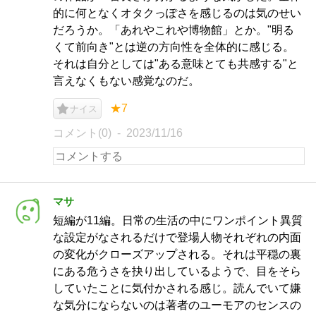
的に何となくオタクっぽさを感じるのは気のせい
だろうか。「あれやこれや博物館」とか。"明る
くて前向き"とは逆の方向性を全体的に感じる。
それは自分としては"ある意味とても共感する"と
言えなくもない感覚なのだ。
★7
ナイス
コメント(0)
2023/11/16
マサ
短編が11編。日常の生活の中にワンポイント異質
な設定がなされるだけで登場人物それぞれの内面
の変化がクローズアップされる。それは平穏の裏
にある危うさを抉り出しているようで、目をそら
していたことに気付かされる感じ。読んでいて嫌
な気分にならないのは著者のユーモアのセンスの