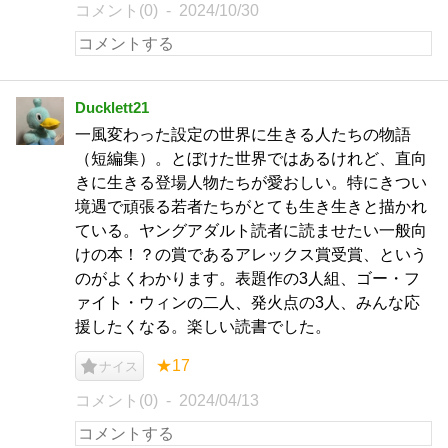
コメント(0)
2024/10/30
Ducklett21
一風変わった設定の世界に生きる人たちの物語
（短編集）。とぼけた世界ではあるけれど、直向
きに生きる登場人物たちが愛おしい。特にきつい
境遇で頑張る若者たちがとても生き生きと描かれ
ている。ヤングアダルト読者に読ませたい一般向
けの本！？の賞であるアレックス賞受賞、という
のがよくわかります。表題作の3人組、ゴー・フ
ァイト・ウィンの二人、発火点の3人、みんな応
援したくなる。楽しい読書でした。
★17
ナイス
コメント(0)
2024/04/13