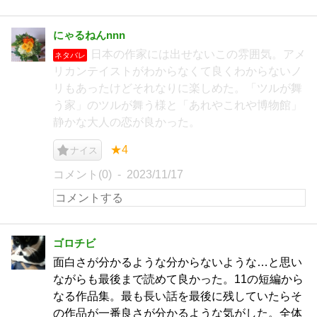
にゃるねんnnn
日本の作家には出せないこの雰囲気。アメ
ネタバレ
リカンテイストがわからなくて良くわからないノ
リもあったけどそれなりに楽しめた。「ツルが舞
う家」のツルが舞う様と「あれやこれや博物館」
静かな大人の恋が良かった。
★4
ナイス
コメント(0)
2023/11/17
ゴロチビ
面白さが分かるような分からないような…と思い
ながらも最後まで読めて良かった。11の短編から
なる作品集。最も長い話を最後に残していたらそ
の作品が一番良さが分かるような気がした。全体