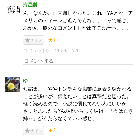
海星梨
んーなんか、正直難しかった。これ、YAとか、ア
メリカのティーンは進んでんな。。。って感じ。
あかん、脳死なコメントしか出てこねーべ。。。
★7
ナイス
コメント(0)
2024/12/20
ゆ
短編集。 ややトンチキな職業に意表を突かれる
ことが多いが、伝えたいことは真摯だと思った。
軽く読めるので、小説に慣れてない人にいいか
も…と思ったらYAの扱いらしく納得。「今は亡き
姉～」がくだらなくていい感じ。
★2
ナイス