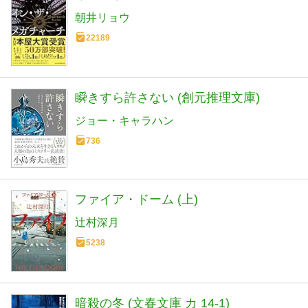
朝井リョウ
22189
瞬きすら許さない (創元推理文庫)
ジョー・キャラハン
736
ファイア・ドーム (上)
辻村深月
5238
暗殺の冬 (文春文庫 カ 14-1)