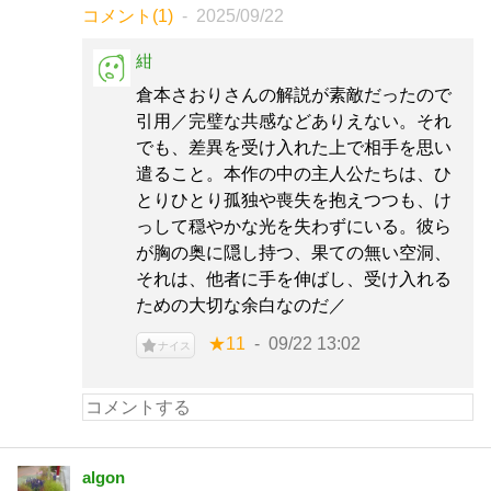
コメント(1)
2025/09/22
紺
倉本さおりさんの解説が素敵だったので
引用／完璧な共感などありえない。それ
でも、差異を受け入れた上で相手を思い
遣ること。本作の中の主人公たちは、ひ
とりひとり孤独や喪失を抱えつつも、け
っして穏やかな光を失わずにいる。彼ら
が胸の奥に隠し持つ、果ての無い空洞、
それは、他者に手を伸ばし、受け入れる
ための大切な余白なのだ／
★11
09/22 13:02
ナイス
algon