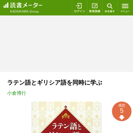
ログイン
新規登録
本を探
ラテン語とギリシア語を同時に学ぶ
小倉博行
感想
5