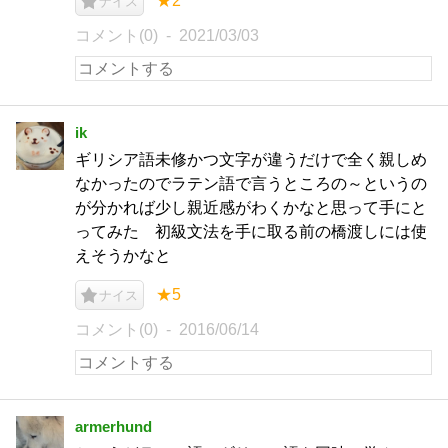
★2
ナイス
コメント(0)
2021/03/03
ik
ギリシア語未修かつ文字が違うだけで全く親しめ
なかったのでラテン語で言うところの～というの
が分かれば少し親近感がわくかなと思って手にと
ってみた 初級文法を手に取る前の橋渡しには使
えそうかなと
★5
ナイス
コメント(0)
2016/06/14
armerhund