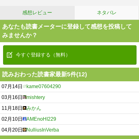
感想レビュー
ネタバレ
あなたも読書メーターに登録して感想を投稿して
みませんか？
今すぐ登録する（無料）
読みおわった読書家最新5件(12)
07月14日
kame07604290
03月16日
mishtery
11月18日
みかん
02月10日
AMEnoHI229
04月20日
NulliusInVerba