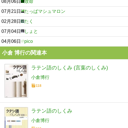
08月06日
致命
07月21日
たっぱマシュマロン
02月28日
たく
07月04日
しょと
04月06日
pico
小倉 博行の関連本
ラテン語のしくみ (言葉のしくみ)
小倉博行
118
ラテン語のしくみ
小倉博行