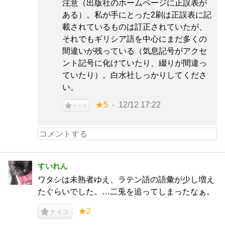
注意（出版社のホームページに正誤表が
ある）。私が手にとった2刷は正誤表に記
載されているものは訂正されていたが、
それでもギリシア語を中心にまだ多くの
間違いが残っている（気息記号がアクセ
ント記号に化けていたり、綴りが間違っ
ていたり）。白水社しっかりしてくださ
い。
★5
12/12 17:22
ナイス
すいれん
ワタシは未熟者ゆえ、ラテン語の語彙が少し増え
たぐらいでした。…二兎を追ってしまったなぁ。
★2
ナイス