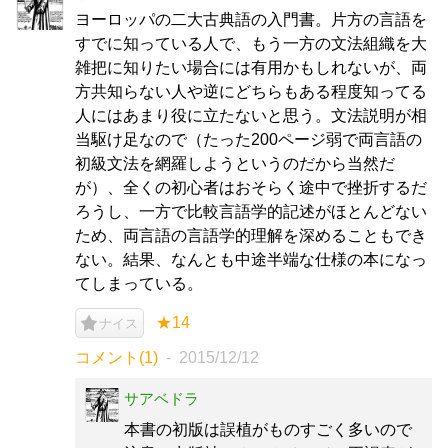
ヨーロッパの二大古典語の入門書。片方の言語を
すでに知っている人で、もう一方の文法組織を大
雑把に知りたい場合には有用かもしれないが、両
方共知らない人や逆にどちらもある程度知ってる
人にはあまり役に立たないと思う。文法説明が相
当駆け足なので（たった200ページ弱で両言語の
初級文法を網羅しようというのだから当然だ
が）、全くの初心者はおそらく途中で挫折するだ
ろうし、一方で比較言語学的記述がほとんどない
ため、両言語の言語学的理解を深めることもでき
ない。結果、なんとも中途半端な仕様の本になっ
てしまっている。
★14
ナイス
コメント(1)
2015/12/12
サアベドラ
本書の初版は誤植がものすごく多いので