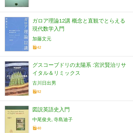
ガロア理論12講 概念と直観でとらえる
現代数学入門
加藤文元
42
グスコーブドリの太陽系 :宮沢賢治リサ
イタル＆リミックス
古川日出男
92
図説英語史入門
中尾俊夫
寺島迪子
40