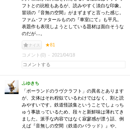
フトとの比較もあるが、読みやすく淡白な印象。
冒頭の『音無の空間』がまずまずと言った感じ。
ファム･ファタールものの『車室にて』も平凡。
表題作も表現しようとしている題材は面白そうな
のだが…。
★81
ナイス
コメント(0)
2021/04/18
ふゆきち
「ポーランドのラヴクラフト」の異名とあります
が、文体はそれ程似ているわけではなく、割と読
みやすいです。鉄道怪談集ということでしょっち
ゅう事故っているため、段々と新鮮味は薄れてき
ました。派手な内容ではなく寂寥感が漂う話、例
えば『音無しの空間（鉄道のバラッド）』や、