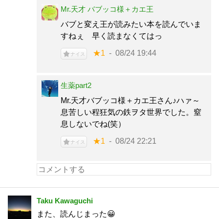
Mr.天才 バブッコ様＋カエ王
バブと変え王が読みたい本を読んでいま
すねぇ 早く読まなくてはっ
★1
08/24 19:44
ナイス
生薬part2
Mr.天才バブッコ様＋カエ王さん♪ハァ～
息苦しい程狂気の鉄ヲタ世界でした。窒
息しないでね(笑）
★1
08/24 22:21
ナイス
Taku Kawaguchi
また、読んじまった😀