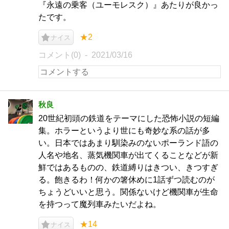
『永遠の乗客（ユーモレスク）』あたりが良かっ
たです。
★2
ナイス
コメント(0)
2021/03/16
秋良
20世紀初頭の鉄道をテーマにした恐怖小説の短編
集。ホラーというより世にも奇妙な系の話が多
い。日本ではあまり馴染みのないポーランド語の
人名や地名、蒸気機関車が出てくることなどが新
鮮ではあるものの、鉄道縛りはきつい、きつすぎ
る。飽きるわ！何かの箸休めに1話ずつ読むのが
ちょうどいいと思う。関係ないけど機関車が生命
を持つって魔列車みたいだよね。
★14
ナイス