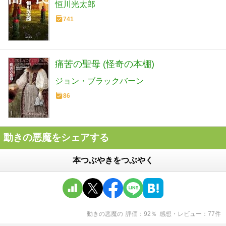
恒川光太郎
741
痛苦の聖母 (怪奇の本棚)
ジョン・ブラックバーン
86
動きの悪魔をシェアする
本つぶやきをつぶやく
動きの悪魔
の
評価
92
％
感想・レビュー
77
件