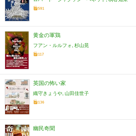
591
黄金の軍鶏
フアン・ルルフォ
杉山晃
117
英国の怖い家
織守きょうや
山田佳世子
136
幽民奇聞