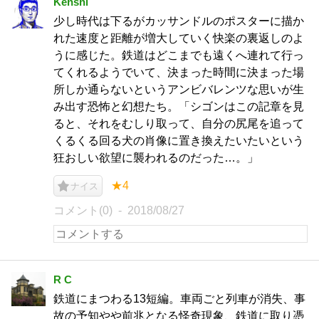
Kenshi
少し時代は下るがカッサンドルのポスターに描か
れた速度と距離が増大していく快楽の裏返しのよ
うに感じた。鉄道はどこまでも遠くへ連れて行っ
てくれるようでいて、決まった時間に決まった場
所しか通らないというアンビバレンツな思いが生
み出す恐怖と幻想たち。「シゴンはこの記章を見
ると、それをむしり取って、自分の尻尾を追って
くるくる回る犬の肖像に置き換えたいたいという
狂おしい欲望に襲われるのだった…。」
★4
ナイス
コメント(0)
2018/08/27
R C
鉄道にまつわる13短編。車両ごと列車が消失、事
故の予知やや前兆となる怪奇現象、鉄道に取り憑