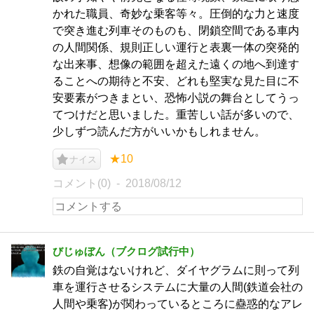
かれた職員、奇妙な乗客等々。圧倒的な力と速度
で突き進む列車そのものも、閉鎖空間である車内
の人間関係、規則正しい運行と表裏一体の突発的
な出来事、想像の範囲を超えた遠くの地へ到達す
ることへの期待と不安、どれも堅実な見た目に不
安要素がつきまとい、恐怖小説の舞台としてうっ
てつけだと思いました。重苦しい話が多いので、
少しずつ読んだ方がいいかもしれません。
★10
ナイス
コメント(0)
2018/08/12
びじゅぼん（ブクログ試行中）
鉄の自覚はないけれど、ダイヤグラムに則って列
車を運行させるシステムに大量の人間(鉄道会社の
人間や乗客)が関わっているところに蠱惑的なアレ