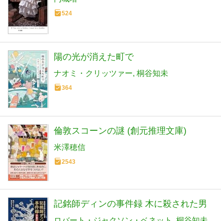
524
陽の光が消えた町で
ナオミ・クリッツァー
桐谷知未
364
倫敦スコーンの謎 (創元推理文庫)
米澤穂信
2543
記銘師ディンの事件録 木に殺された男
ロバート・ジャクソン・ベネット
桐谷知未