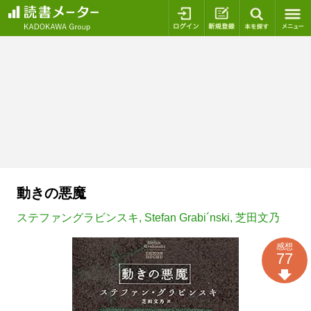
ログイン
新規登録
本を探
動きの悪魔
ステファングラビンスキ
,
Stefan Grabi´nski
,
芝田文乃
感想
77