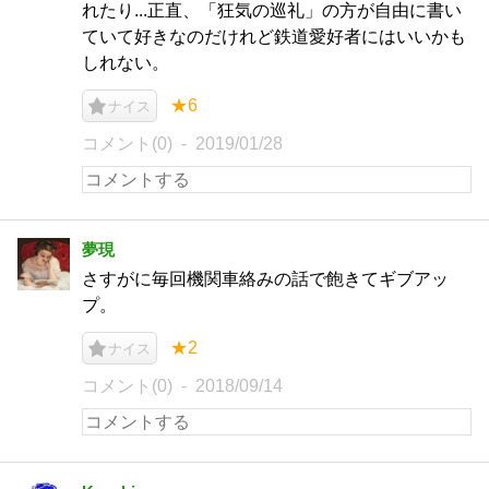
れたり...正直、「狂気の巡礼」の方が自由に書い
ていて好きなのだけれど鉄道愛好者にはいいかも
しれない。
★6
ナイス
コメント(0)
2019/01/28
夢現
さすがに毎回機関車絡みの話で飽きてギブアッ
プ。
★2
ナイス
コメント(0)
2018/09/14