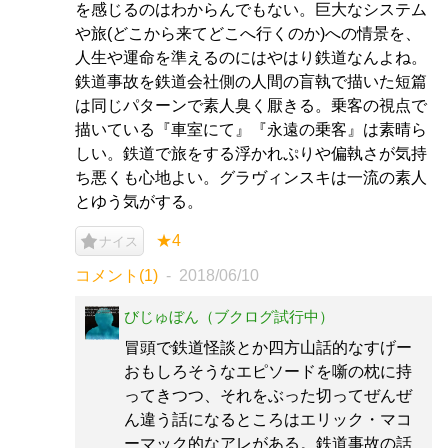
を感じるのはわからんでもない。巨大なシステム
や旅(どこから来てどこへ行くのか)への情景を、
人生や運命を準えるのにはやはり鉄道なんよね。
鉄道事故を鉄道会社側の人間の盲執で描いた短篇
は同じパターンで素人臭く厭きる。乗客の視点で
描いている『車室にて』『永遠の乗客』は素晴ら
しい。鉄道で旅をする浮かれぷりや偏執さが気持
ち悪くも心地よい。グラヴィンスキは一流の素人
とゆう気がする。
★4
ナイス
コメント(1)
2018/06/10
びじゅぼん（ブクログ試行中）
冒頭で鉄道怪談とか四方山話的なすげー
おもしろそうなエピソードを噺の枕に持
ってきつつ、それをぶった切ってぜんぜ
ん違う話になるところはエリック・マコ
ーマック的なアレがある。鉄道事故の話