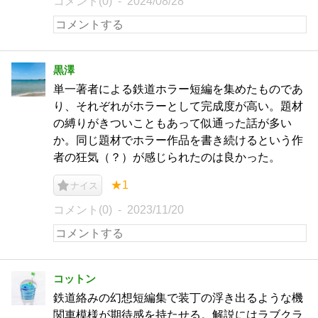
コメント(0)
2024/08/28
黒澤
単一著者による鉄道ホラー短編を集めたものであ
り、それぞれがホラーとして完成度が高い。題材
の縛りがきついこともあって似通った話が多い
か。同じ題材でホラー作品を書き続けるという作
者の狂気（？）が感じられたのは良かった。
★1
ナイス
コメント(0)
2023/11/20
コットン
鉄道絡みの幻想短編集で装丁の浮き出るような機
関車模様が期待感を持たせる。解説にはラブクラ