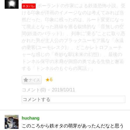
ポーランドの作家による鉄道恐怖小説。受
ネタバレ
ける印象が洋画のイメージなのは考えてみれば当
然だった。印象に残ったのは、ルート変更になっ
て廃止となった路線を巡る叙情的な「音無しの空
間(鉄道のバラッド)」、列車に”乗る”ことに取り憑
かれた男が主人公のブラックユーモア風な「永遠
の乗客(ユーモレスク)」、どこかレトロフューチ
ャーな感じの「奇妙な駅(未来の幻想)」、最後の
トンネル保守の末裔が洞窟の奥である生物と邂逅
する「トンネルのもぐらの寓話」。
★6
ナイス
コメント(0)
2019/10/11
huchang
このころから鉄オタの萌芽があったんだなと思う