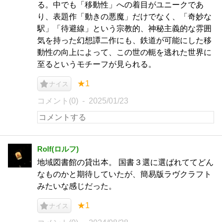
る。中でも「移動性」への着目がユニークであ
り、表題作「動きの悪魔」だけでなく、「奇妙な
駅」「待避線」という宗教的、神秘主義的な雰囲
気を持った幻想譚二作にも、鉄道が可能にした移
動性の向上によって、この世の軛を逃れた世界に
至るというモチーフが見られる。
★1
ナイス
コメント(0)
2025/01/23
Rolf(ロルフ)
地域図書館の貸出本。 国書３選に選ばれててどん
なものかと期待していたが、簡易版ラヴクラフト
みたいな感じだった。
★1
ナイス