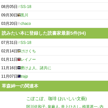
08月05日
SS-18
09月30日
黒川
03月20日
chaco
読みたい本に登録した読書家最新5件(94)
07月31日
SS-18
02月14日
けけくち
01月11日
レイノー
11月16日
磨けよ人、諸共に
11月07日
trajp
草森紳一の関連本
こぽこぽ、珈琲 (おいしい文藝)
阿川佐和子
泉麻人
井上ひさし
植草甚一
内