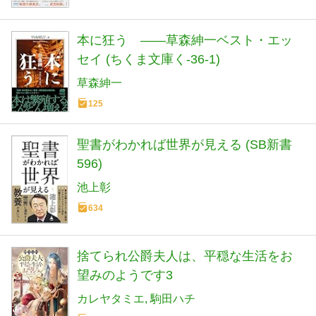
本に狂う ――草森紳一ベスト・エッ
セイ (ちくま文庫く-36-1)
草森紳一
125
聖書がわかれば世界が見える (SB新書
596)
池上彰
634
捨てられ公爵夫人は、平穏な生活をお
望みのようです3
カレヤタミエ
駒田ハチ