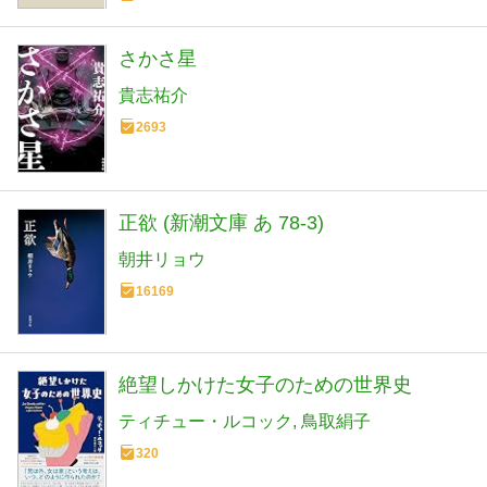
さかさ星
貴志祐介
2693
正欲 (新潮文庫 あ 78-3)
朝井リョウ
16169
絶望しかけた女子のための世界史
ティチュー・ルコック
鳥取絹子
320