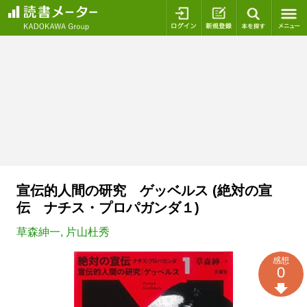
ログイン
新規登録
本を探
宣伝的人間の研究 ゲッベルス (絶対の宣
伝 ナチス・プロパガンダ１)
草森紳一
,
片山杜秀
感想
0