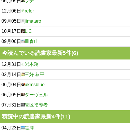
06月09日
ブチ
12月06日
refer
09月05日
jimataro
10月17日
L.C
09月06日
皿倉山
今読んでいる読書家最新5件(6)
12月31日
岩本玲
02月14日
三好 恭平
06月04日
ukmsblue
06月05日
ダーヴェル
07月31日
管区指導者
積読中の読書家最新4件(11)
04月23日
黒澤