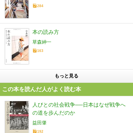
284
本の読み方
草森紳一
163
もっと見る
この本を読んだ人がよく読む本
人びとの社会戦争──日本はなぜ戦争へ
の道を歩んだのか
益田肇
192