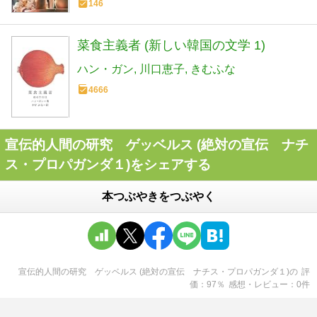
146
菜食主義者 (新しい韓国の文学 1)
ハン・ガン
川口恵子
きむふな
4666
宣伝的人間の研究 ゲッベルス (絶対の宣伝 ナチ
ス・プロパガンダ１)をシェアする
本つぶやきをつぶやく
宣伝的人間の研究 ゲッベルス (絶対の宣伝 ナチス・プロパガンダ１)
の
評
価
97
％
感想・レビュー
0
件