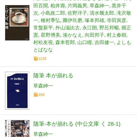
田百閒
柏井壽
片岡義男
草森紳一
黒井千
次
小島政二郎
佐野洋子
清水幾太郎
滝沢敬
一
種村季弘
團伊玖磨
塚本邦雄
寺田寅彦
常盤新平
外山滋比古
永江朗
野呂邦暢
畑正
憲
星野博美
湊かなえ
向田邦子
村上春樹
村松友視
森本哲郎
山口瞳
吉田健一
よしも
とばなな
1120
随筆 本が崩れる
草森紳一
350
随筆-本が崩れる (中公文庫 く 28-1)
草森紳一