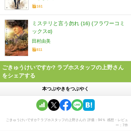
161
ミステリと言う勿れ (16) (フラワーコミ
ックスα)
田村由美
811
ごきゅうけいですか? ラブホスタッフの上野さん
をシェアする
本つぶやきをつぶやく
ごきゅうけいですか? ラブホスタッフの上野さん
の
評価
94
％
感想・レビュ
ー
7
件