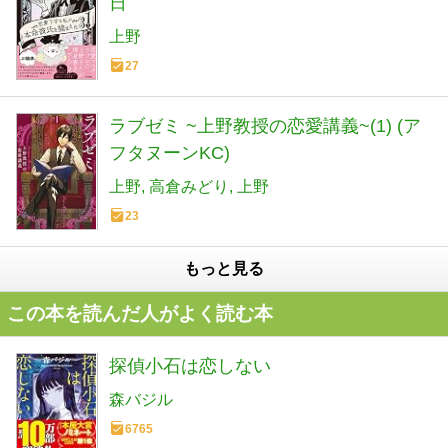
日
上野
27
ラブゼミ ~上野教授の恋愛講義~(1) (ア
フタヌーンKC)
上野
高倉みどり
上野
23
もっと見る
この本を読んだ人がよく読む本
探偵小石は恋しない
森バジル
6765