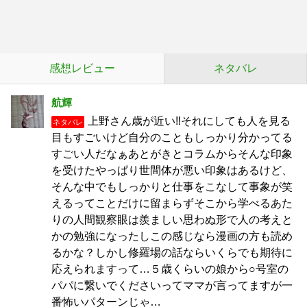
感想レビュー
ネタバレ
航輝
上野さん歳が近い‼それにしても人を見る
ネタバレ
目もすごいけど自分のこともしっかり分かってる
すごい人だなぁあとがきとコラムからそんな印象
を受けたやっぱり世間体が悪い印象はあるけど、
そんな中でもしっかりと仕事をこなして事象が笑
えるってことだけに留まらずそこから学べるあた
りの人間観察眼は羨ましい思わぬ形で人の考えと
かの勉強になったしこの感じなら漫画の方も読め
るかな？しかし修羅場の話ならいくらでも期待に
応えられますって…５歳くらいの娘から○号室の
パパに繋いでくださいってママが言ってますが一
番怖いパターンじゃ…