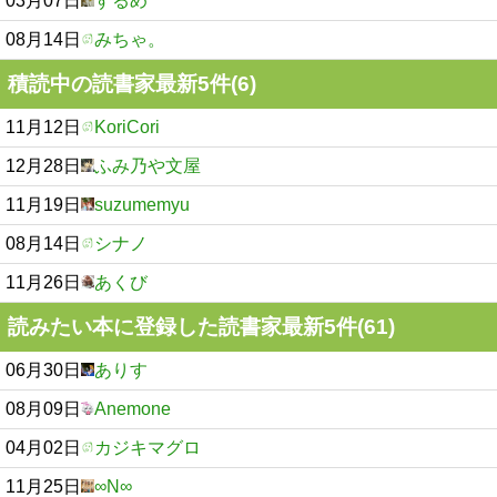
03月07日
するめ
08月14日
みちゃ。
積読中の読書家最新5件(6)
11月12日
KoriCori
12月28日
ふみ乃や文屋
11月19日
suzumemyu
08月14日
シナノ
11月26日
あくび
読みたい本に登録した読書家最新5件(61)
06月30日
ありす
08月09日
Anemone
04月02日
カジキマグロ
11月25日
∞N∞