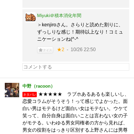
Miyuki＠積本消化年間
＞kenjiroさん。さらりと読めた割りに、
ずっしりな感じ！期待以上なり！コミュ
ニケーションね(^-^ゞ
★2
10/26 22:50
ナイス
中野（racoon）
★★★★★ ラブホあるあるも楽しいし、
ネタバレ
恋愛コラムがそうそう！って感じでよかった。面
白い男はモテるけど面白い女はモテない。ウケて
笑って、自分自身は面白いことは言わない女の子
がモテる。いわゆる男女同権者の方から見れば、
男女の役割をはっきり区別する上野さんには男尊