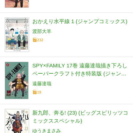
おかえり水平線 1 (ジャンプコミックス)
渡部大羊
232
SPY×FAMILY 17巻 遠藤達哉描き下ろし
ペーパークラフト付き特装版 (ジャンプ
コミックス)
遠藤達哉
19
新九郎、奔る! (23) (ビッグスピリッツコ
ミックススペシャル)
ゆうきまさみ