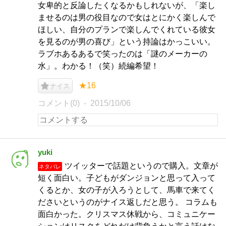
女卑的と反論したくなるかもしれないが、「楽し
ませるのは男の役目なので女はとにかく楽しんで
ほしい、自分のプランで楽しんでくれている彼女
を見るのが男の喜び」という持論はかっこいい。
ラブホあるあるで笑ったのは「謎のメーカーの
水」。わかる！（笑）続編希望！
★16
ナイス
コメント(0)
2015/10/06
yuki
ツイッターで話題というので購入。文章が
ネタバレ
短く面白い。子どもがダンジョンと思って入って
くるとか、女の子が入ろうとして、馬車で来てく
ださいというのがナイス返しだと思う。 コラムも
面白かった。クリスマス休戦から、コミュニケー