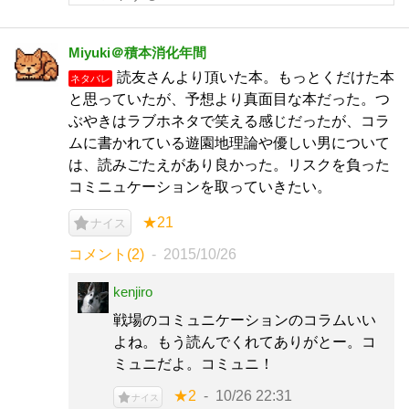
Miyuki＠積本消化年間
読友さんより頂いた本。もっとくだけた本
ネタバレ
と思っていたが、予想より真面目な本だった。つ
ぶやきはラブホネタで笑える感じだったが、コラ
ムに書かれている遊園地理論や優しい男について
は、読みごたえがあり良かった。リスクを負った
コミニュケーションを取っていきたい。
★21
ナイス
コメント(2)
2015/10/26
kenjiro
戦場のコミュニケーションのコラムいい
よね。もう読んでくれてありがとー。コ
ミュニだよ。コミュニ！
★2
10/26 22:31
ナイス