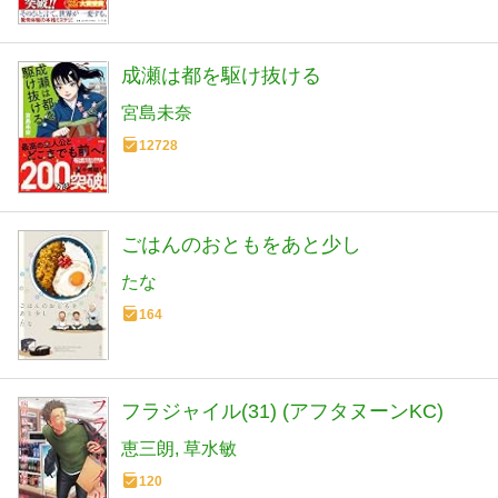
成瀬は都を駆け抜ける
宮島未奈
12728
ごはんのおともをあと少し
たな
164
フラジャイル(31) (アフタヌーンKC)
恵三朗
草水敏
120