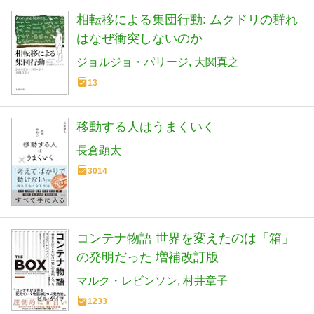
相転移による集団行動: ムクドリの群れ
はなぜ衝突しないのか
ジョルジョ・パリージ
大関真之
13
移動する人はうまくいく
長倉顕太
3014
コンテナ物語 世界を変えたのは「箱」
の発明だった 増補改訂版
マルク・レビンソン
村井章子
1233