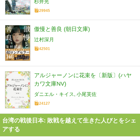
杉井光
29945
傲慢と善良 (朝日文庫)
辻村深月
42501
アルジャーノンに花束を〔新版〕(ハヤ
カワ文庫NV)
ダニエル・キイス
小尾芙佐
24127
台湾の戦後日本: 敗戦を越えて生きた人びとをシェ
アする