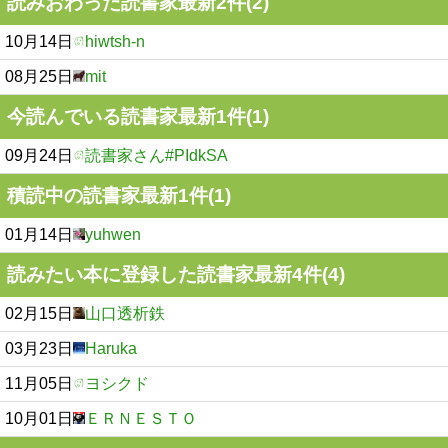
読みおわった読書家最新2件(2)
10月14日
hiwtsh-n
08月25日
mit
今読んでいる読書家最新1件(1)
09月24日
読書家さん#PIdkSA
積読中の読書家最新1件(1)
01月14日
yuhwen
読みたい本に登録した読書家最新4件(4)
02月15日
山口透析鉄
03月23日
Haruka
11月05日
ヨシクド
10月01日
ＥＲＮＥＳＴＯ