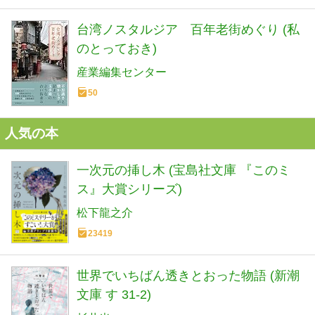
台湾ノスタルジア 百年老街めぐり (私
のとっておき)
産業編集センター
50
人気の本
一次元の挿し木 (宝島社文庫 『このミ
ス』大賞シリーズ)
松下龍之介
23419
世界でいちばん透きとおった物語 (新潮
文庫 す 31-2)