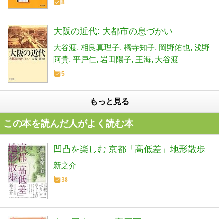
8
大阪の近代: 大都市の息づかい
大谷渡
相良真理子
橋寺知子
岡野佑也
浅野
阿貴
平戸仁
岩田陽子
王海
大谷渡
5
もっと見る
この本を読んだ人がよく読む本
凹凸を楽しむ 京都「高低差」地形散歩
新之介
38