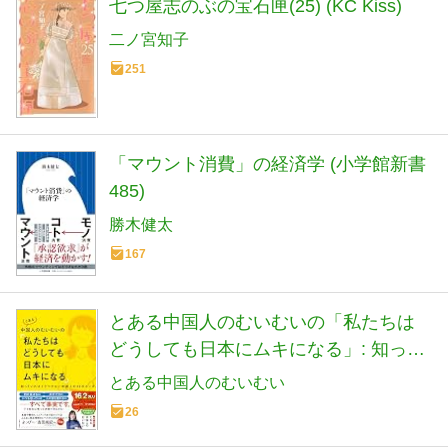
七つ屋志のぶの宝石匣(25) (KC Kiss)
二ノ宮知子
251
「マウント消費」の経済学 (小学館新書
485)
勝木健太
167
とある中国人のむいむいの「私たちは
どうしても日本にムキになる」: 知って
いればイラつかない中国人の39のホン
とある中国人のむいむい
ネ
26