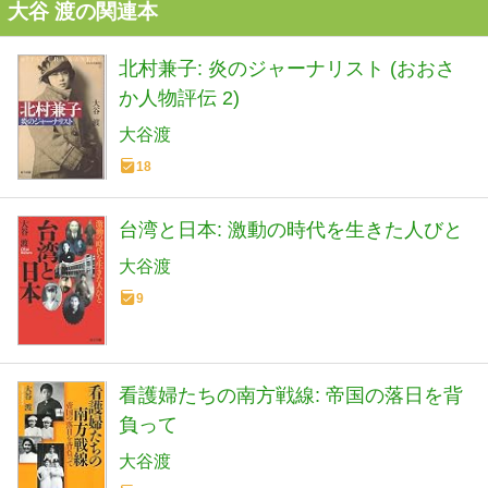
大谷 渡の関連本
北村兼子: 炎のジャーナリスト (おおさ
か人物評伝 2)
大谷渡
18
台湾と日本: 激動の時代を生きた人びと
大谷渡
9
看護婦たちの南方戦線: 帝国の落日を背
負って
大谷渡