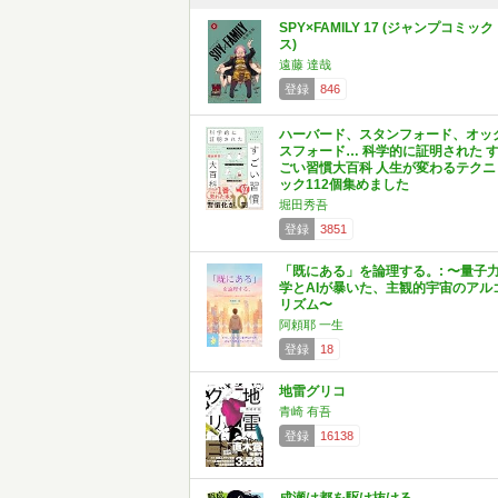
SPY×FAMILY 17 (ジャンプコミック
ス)
遠藤 達哉
登録
846
ハーバード、スタンフォード、オッ
スフォード… 科学的に証明された 
ごい習慣大百科 人生が変わるテクニ
ック112個集めました
堀田秀吾
登録
3851
「既にある」を論理する。: 〜量子
学とAIが暴いた、主観的宇宙のアル
リズム〜
阿頼耶 一生
登録
18
地雷グリコ
青崎 有吾
登録
16138