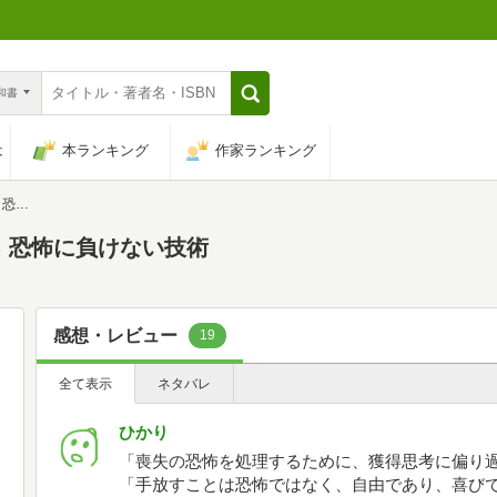
n和書
は
本ランキング
作家ランキング
技術
 恐怖に負けない技術
感想・レビュー
19
全て表示
ネタバレ
ひかり
「喪失の恐怖を処理するために、獲得思考に偏り
「手放すことは恐怖ではなく、自由であり、喜び