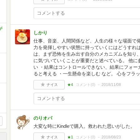
が
しかり
仕事、音楽、人間関係など、人生の様々な場面で
力を発揮しやすい状態に持っていくにはどうすれば
は、まず恐怖を生み出す自分のメカニズムを知り
に気づいていくことが重要だと述べている。 他に
い ・結果はコントロールできない、結果にフォー
ると考える ・一生懸命を楽しむ など。 心をフ
ナイス
★4
コメント(
0
)
2018/11/08
のりオバ
大変な時にKindleで購入。救われた思いがした。
ナイス
★1
コメント(
0
)
2018/08/23