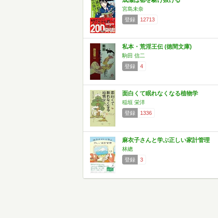
成瀬は都を駆け抜ける
宮島未奈
登録
12713
私本・荒淫王伝 (徳間文庫)
駒田 信二
登録
4
面白くて眠れなくなる植物学
稲垣 栄洋
登録
1336
麻衣子さんと学ぶ正しい家計管理
林總
登録
3