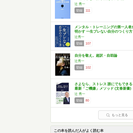
辻 秀一
登録
111
メンタル・トレーニングの第一人者
明かす 一生ブレない自分のつくり方
辻秀一
登録
107
自分を敬え。超訳・自助論
辻秀一
登録
102
さよなら、ストレス 誰にでもできる
最新「ご機嫌」メソッド (文春新書)
辻 秀一
登録
80
もっと見る
この本を読んだ人がよく読む本