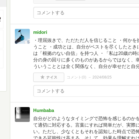
midori
・理屈抜きで、ただただ人を信じること ・何かを
うこと ・成功とは、自分がベストを尽くしたとき
は「根拠のない自信」を持つ人 ・「私は20歳の
分の身の回りに多くのものがあるからではなく、
ういうこととは全く関係なく、自分が幸せだと自
ナイス
コメント(
0
)
2024/08/25
Humbaba
自分がどのようなタイミングで恐怖を感じるのか
て適切に対応する。言葉にすれば簡単だが、実際
い。ただし、少なくともそれを認知した時点で恐
できる可能性は高まる。そして、効果を理解すれ