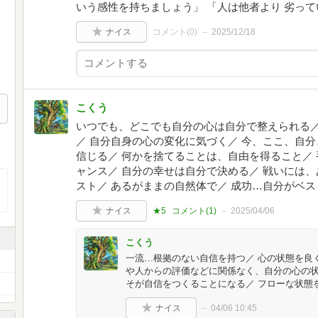
いう感性を持ちましょう」 「人は他者より 劣って
ナイス
コメント(
0
)
2025/12/18
こくう
いつでも、どこでも自分の心は自分で整えられる／
／ 自分自身の心の変化に気づく／ 今、ここ、自分
信じる／ 何かを捨てることは、自由を得ること／
ャンス／ 自分の幸せは自分で決める／ 戦いには
スト／ あるがままの自然体で／ 成功…自分がベ
ナイス
★5
コメント(
1
)
2025/04/06
こくう
一流…根拠のない自信を持つ／ 心の状態を良
や人からの評価などに関係なく、自分の心の
そが自信をつくることになる／ フローな状態
ナイス
04/06 10:45