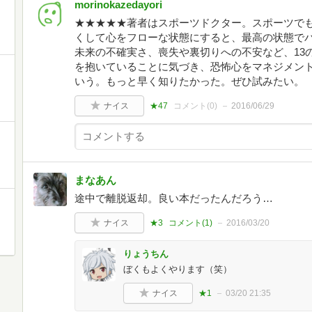
morinokazedayori
★★★★★著者はスポーツドクター。スポーツで
くして心をフローな状態にすると、最高の状態で
未来の不確実さ、喪失や裏切りへの不安など、13
を抱いていることに気づき、恐怖心をマネジメン
いう。もっと早く知りたかった。ぜひ試みたい。
ナイス
★47
コメント(
0
)
2016/06/29
まなあん
途中で離脱返却。良い本だったんだろう…
ナイス
★3
コメント(
1
)
2016/03/20
りょうちん
ぼくもよくやります（笑）
ナイス
★1
03/20 21:35