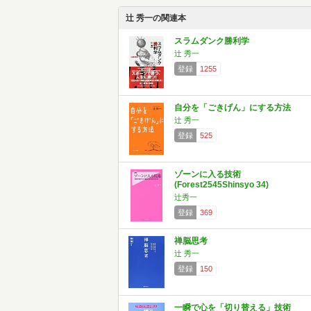
辻 秀一の関連本
スラムダンク勝利学
辻 秀一
登録
1255
自分を「ごきげん」にする方法
辻 秀一
登録
525
ゾーンに入る技術
(Forest2545Shinsyo 34)
辻秀一
登録
369
禅脳思考
辻 秀一
登録
150
一瞬で心を「切り替える」技術