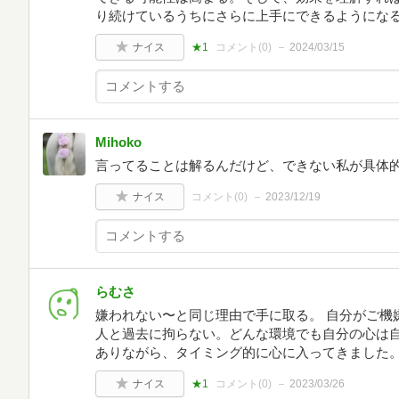
り続けているうちにさらに上手にできるようにな
ナイス
★1
コメント(
0
)
2024/03/15
Mihoko
言ってることは解るんだけど、できない私が具体
ナイス
コメント(
0
)
2023/12/19
らむさ
嫌われない〜と同じ理由で手に取る。 自分がご機
人と過去に拘らない。どんな環境でも自分の心は
ありながら、タイミング的に心に入ってきました
ナイス
★1
コメント(
0
)
2023/03/26