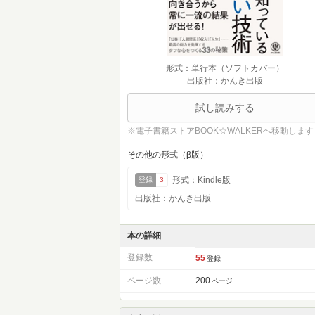
形式：単行本（ソフトカバー）
出版社：かんき出版
試し読みする
※電子書籍ストアBOOK☆WALKERへ移動します
その他の形式（β版）
形式：Kindle版
登録
3
出版社：かんき出版
本の詳細
登録数
55
登録
ページ数
200
ページ