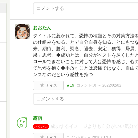
おおたん
タイトルに惹かれて。恐怖の種類とその対策方法
の仕組みを知ることで自分自身を知ることにもつな
来、期待、勝利、疑念、過去、安定、獲得、帰属
果」思考。◆成功とは、自分がベストを尽くした
ロールできないことに対して人は恐怖を感じ、心
て恐怖を抱く◆手放すことは恐怖ではなく、自由
ンスなのだという感性を持つ
ナイス
★19
コメント(
0
)
2022/02/02
霧雨
成功するイメージよりも自分がいい気分
ネタバレ
ナイス
コメント(
0
)
2020/01/13