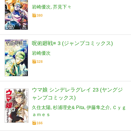
岩崎優次
芥見下々
380
呪術廻戦≡ 3 (ジャンプコミックス)
岩崎優次
328
ウマ娘 シンデレラグレイ 23 (ヤングジ
ャンプコミックス)
久住太陽
杉浦理史& Pita
伊藤隼之介
Ｃｙｇ
ａｍｅｓ
166