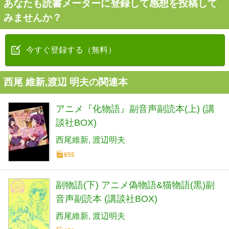
あなたも読書メーターに登録して感想を投稿して
みませんか？
今すぐ登録する（無料）
西尾 維新,渡辺 明夫の関連本
アニメ『化物語』副音声副読本(上) (講
談社BOX)
西尾維新
渡辺明夫
655
副物語(下) アニメ偽物語&猫物語(黒)副
音声副読本 (講談社BOX)
西尾維新
渡辺明夫