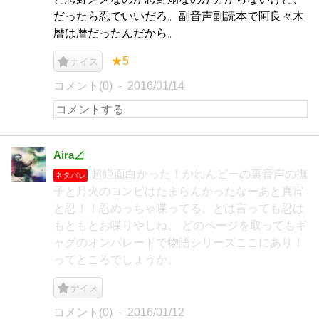
だったら忍でいいだろ。副音声副読本で阿良々木
暦は暦だったんだから。
★5
ナイス
コメント(0)
2016/01/14
Aira⊿
超絶面白かった！かれんビーの裏音声の撫
ネタバレ
子と月火のコンビはたまらんかったなーあと真宵
と忍！！忍めっちゃ喋ってる。とは言っても忍は
もともとお喋りやしね。 どのページを取ってもギ
ャグのオンパレードで物語シリーズここにあり！
ってところでしょうか。
ナイス
コメント(0)
2016/01/12