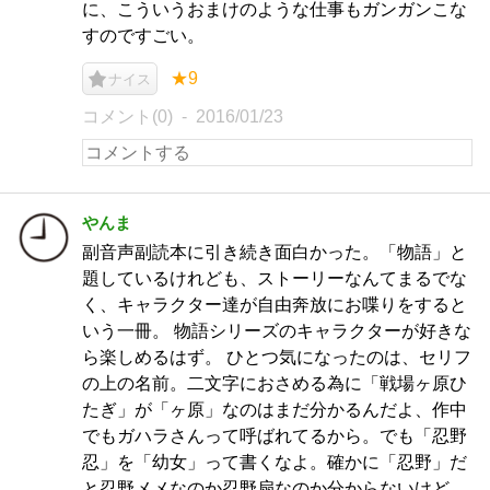
に、こういうおまけのような仕事もガンガンこな
すのですごい。
★9
ナイス
コメント(0)
2016/01/23
やんま
副音声副読本に引き続き面白かった。「物語」と
題しているけれども、ストーリーなんてまるでな
く、キャラクター達が自由奔放にお喋りをすると
いう一冊。 物語シリーズのキャラクターが好きな
ら楽しめるはず。 ひとつ気になったのは、セリフ
の上の名前。二文字におさめる為に「戦場ヶ原ひ
たぎ」が「ヶ原」なのはまだ分かるんだよ、作中
でもガハラさんって呼ばれてるから。でも「忍野
忍」を「幼女」って書くなよ。確かに「忍野」だ
と忍野メメなのか忍野扇なのか分からないけど、