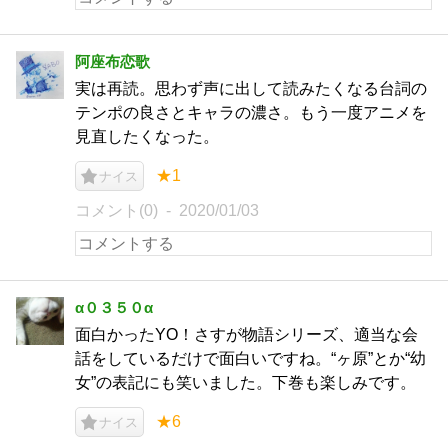
阿座布恋歌
実は再読。思わず声に出して読みたくなる台詞の
テンポの良さとキャラの濃さ。もう一度アニメを
見直したくなった。
★1
ナイス
コメント(0)
2020/01/03
α０３５０α
面白かったYO！さすが物語シリーズ、適当な会
話をしているだけで面白いですね。“ヶ原”とか“幼
女”の表記にも笑いました。下巻も楽しみです。
★6
ナイス