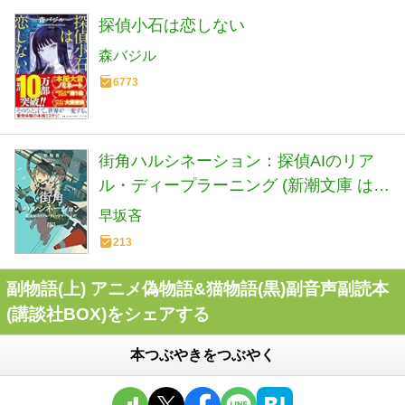
探偵小石は恋しない
森バジル
6773
街角ハルシネーション：探偵AIのリア
ル・ディープラーニング (新潮文庫 は
72-5)
早坂吝
213
副物語(上) アニメ偽物語&猫物語(黒)副音声副読本
(講談社BOX)をシェアする
本つぶやきをつぶやく