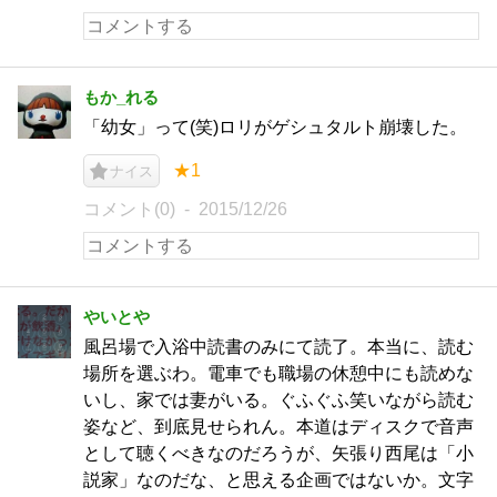
もか_れる
「幼女」って(笑)ロリがゲシュタルト崩壊した。
★1
ナイス
コメント(0)
2015/12/26
やいとや
風呂場で入浴中読書のみにて読了。本当に、読む
場所を選ぶわ。電車でも職場の休憩中にも読めな
いし、家では妻がいる。ぐふぐふ笑いながら読む
姿など、到底見せられん。本道はディスクで音声
として聴くべきなのだろうが、矢張り西尾は「小
説家」なのだな、と思える企画ではないか。文字