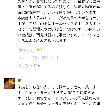
の脚本が、書籍になった作品です。役者ならぬ声
優さん達が解説するのではなく、登場人物達が本
編の解説をする、という体で進行していきます。
本編は主人公のモノローグが文章の大半を占めま
すが、当然この本はオールセリフです。２人ずつ
出てくる登場人物の掛け合いだけです。小気味い
い会話は、西尾維新のお家芸ですね。トントンと
リズムよく読み進められます。
★2
ナイス
コメント(0)
2015/12/12
橘
本編を知らない人にはお勧めしません（笑）ま
ず、キャラクターが“生きている”ことに驚きま
す！例えは変ですが、オリジナルの同人誌なんか
を書く時に自分のキャラを妄想する…そんな雰囲