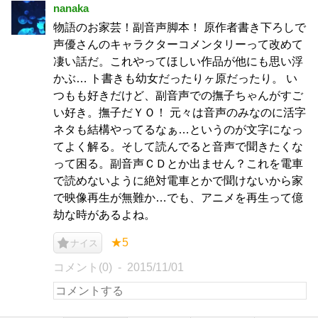
nanaka
物語のお家芸！副音声脚本！ 原作者書き下ろしで
声優さんのキャラクターコメンタリーって改めて
凄い話だ。これやってほしい作品が他にも思い浮
かぶ… ト書きも幼女だったりヶ原だったり。 い
つもも好きだけど、副音声での撫子ちゃんがすご
い好き。撫子だＹＯ！ 元々は音声のみなのに活字
ネタも結構やってるなぁ…というのが文字になっ
てよく解る。そして読んでると音声で聞きたくな
って困る。副音声ＣＤとか出ません？これを電車
で読めないように絶対電車とかで聞けないから家
で映像再生が無難か…でも、アニメを再生って億
劫な時があるよね。
★5
ナイス
コメント(0)
2015/11/01