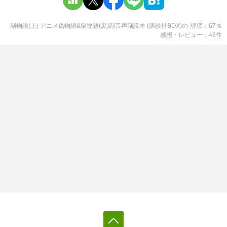
副物語(上) アニメ偽物語&猫物語(黒)副音声副読本 (講談社BOX)
の
評価
67
％
感想・レビュー
46
件