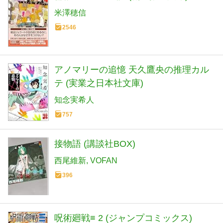
米澤穂信
2546
アノマリーの追憶 天久鷹央の推理カル
テ (実業之日本社文庫)
知念実希人
757
接物語 (講談社BOX)
西尾維新
VOFAN
396
呪術廻戦≡ 2 (ジャンプコミックス)