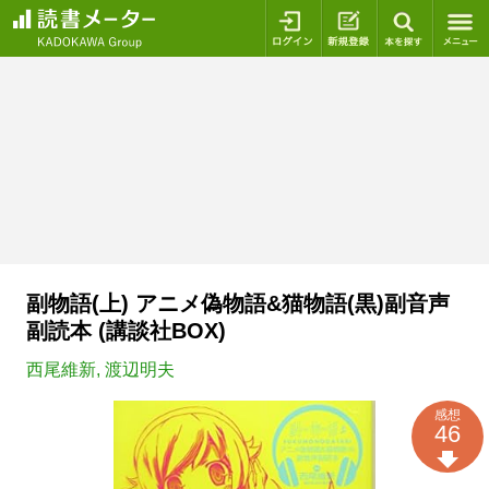
ログイン
新規登録
本を探
副物語(上) アニメ偽物語&猫物語(黒)副音声
副読本 (講談社BOX)
西尾維新
,
渡辺明夫
感想
46