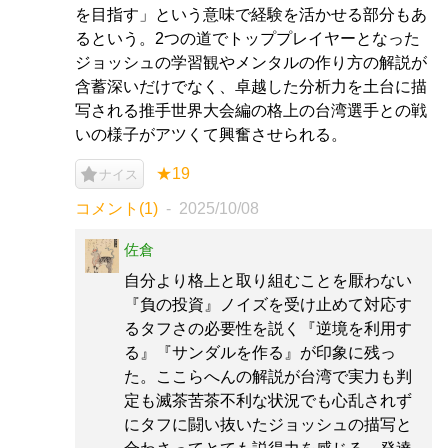
を目指す」という意味で経験を活かせる部分もあ
るという。2つの道でトッププレイヤーとなった
ジョッシュの学習観やメンタルの作り方の解説が
含蓄深いだけでなく、卓越した分析力を土台に描
写される推手世界大会編の格上の台湾選手との戦
いの様子がアツくて興奮させられる。
★19
ナイス
コメント(1)
2025/10/08
佐倉
自分より格上と取り組むことを厭わない
『負の投資』ノイズを受け止めて対応す
るタフさの必要性を説く『逆境を利用す
る』『サンダルを作る』が印象に残っ
た。ここらへんの解説が台湾で実力も判
定も滅茶苦茶不利な状況でも心乱されず
にタフに闘い抜いたジョッシュの描写と