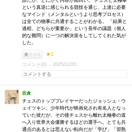
譜だが、とにかく内容が面白い。 チェスと太極拳
という真逆に感じられる競技を通じ、上達に必要
なマインド（メンタルというより思考プロセス）
は全ての物事に共通することがわかる。 「結果と
過程、どちらが重要か」という長年の議題（個人
的な難問）に一つの解決策をしてしてくれた気が
した。
★1
ナイス
コメント(0)
2025/11/20
佐倉
チェスのトッププレイヤーだったジョッシュ・ウ
ェイツキン。少年時代が映画化され有名人となっ
ていた彼だが、その後チェスから離れ太極拳の道
へ入り世界大会優勝するほどの選手へ。とても共
通点のあるとは思えない転向だが「学び」「習熟