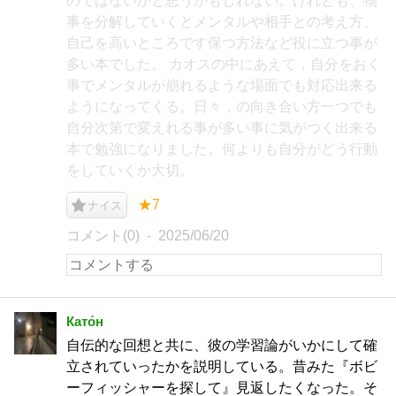
のではないかと思うかもしれない。けれども、物
事を分解していくとメンタルや相手との考え方、
自己を高いところです保つ方法など役に立つ事が
多い本でした。 カオスの中にあえて，自分をおく
事でメンタルが崩れるような場面でも対応出来る
ようになってくる。日々，の向き合い方一つでも
自分次第で変えれる事が多い事に気がつく出来る
本で勉強になりました。何よりも自分がどう行動
をしていくか大切。
★7
ナイス
コメント(0)
2025/06/20
Като́н
自伝的な回想と共に、彼の学習論がいかにして確
立されていったかを説明している。昔みた『ボビ
ーフィッシャーを探して』見返したくなった。そ