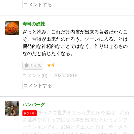
寿司の奴隷
ざっと読み。これだけ内省が出来る著者だからこ
そ、習得が出来たのだろう。ゾーンに入ることは
偶発的な神秘的なことではなく、作り出せるもの
なのだと信じたくなる。
★4
ナイス
コメント(0)
2025/08/18
ハンバーグ
チェスで世界をとった男性が今度は、武術
ネタバレ
の世界でもトップになる事が出来たというノンフ
ィクションです。武術とチェスとでは，全く違う