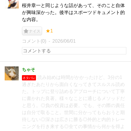
桜井章一と同じような話があって、そのこと自体
が興味深かった。後半はスポーツドキュメント的
な内容。
★1
ナイス
コメント(0)
2026/06/01
ちゃそ
読み始めは時間がかかったけど、3分の1
ネタバレ
過ぎたあたりから面白くなってきてスルスル読め
た。トップに登り詰めるアプローチについて丁寧
に書かれた良著。様々なことに通じるメソッドだ
と思う。◎負の投資は必要。でも、その際の責任
は自分で取ること。世間に分かってもらおうと期
待しない◎深さは広さに勝る◎外的と内的トレー
ニングを行き来する◎全ての事情から何かを得よ