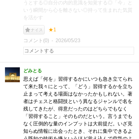
うとする◎自分の内的意識を知覚する◎「今」と
いう瞬間から心を離さない◎持って生まれた気質
を活かす
★1
ナイス
コメント(0)
2026/05/23
どみとる
思えば「何を」習得するかにいつも急き立てられ
て来た我々にとって、「どう」習得するかを立ち
止まって考える場面はなかったかもしれない。著
者はチェスと格闘技という異なるジャンルで名を
残してきたが、得意だったのはどちらでもなく
「習得すること」そのものだという。言うまでも
なく圧倒的な量のインプットは大前提だ。いざ見
知らぬ情報に出会ったとき、それに集中できるよ
う既知の技術を嫌というほど覚え込んで空気のよ