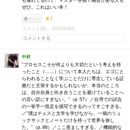
も優れてるので、マスターを描く機会がある人も
ぜひ。これはいい本！
★3
ナイス
コメント(0)
2025/10/01
中村
"プロセスこそが何よりも大切だという考えを持
ったこと（……）について本人たちは、エゴにと
らわれることなく学ぶことだけに専念している証
拠だと主張するかもしれないが、本当のところ
は、自分自身と向き合うことを避けていることへ
の言い訳にすぎない。"（p. 57）／台湾での試合
の一挙手一投足を描写できるのってすごすぎる。
／"僕はチェスと文学を学びながら、一個のリュ
ックサックとノートだけを持って世界を旅し
た。"（p. 88）／ここ羨ましすぎる。／機能的な