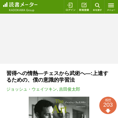
ログイン
新規登録
本を探
習得への情熱―チェスから武術へ―:上達す
るための、僕の意識的学習法
ジョッシュ・ウェイツキン
,
吉田俊太郎
感想
203