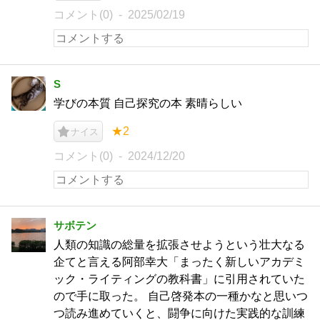
コメント(0)
2025/02/19
S
学びの本質 自己探究の本 素晴らしい
★2
ナイス
コメント(0)
2024/12/20
サボテン
人類の知識の総量を拡張させようという壮大なる
企てと言える阿部幸大「まったく新しいアカデミ
ック・ライティングの教科書」に引用されていた
ので手に取った。 自己啓発本の一種かなと思いつ
つ読み進めていくと、闘争に向けた実践的な訓練