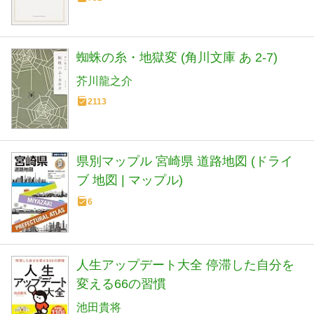
蜘蛛の糸・地獄変 (角川文庫 あ 2-7)
芥川龍之介
2113
県別マップル 宮崎県 道路地図 (ドライ
ブ 地図 | マップル)
6
人生アップデート大全 停滞した自分を
変える66の習慣
池田貴将