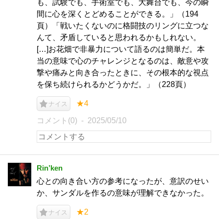
も、試験でも、手術室でも、大舞台でも、今の瞬
間に心を深くとどめることができる。」（194
頁）「戦いたくないのに格闘技のリングに立つな
んて、矛盾していると思われるかもしれない。
[…]お花畑で非暴力について語るのは簡単だ。本
当の意味で心のチャレンジとなるのは、敵意や攻
撃や痛みと向き合ったときに、その根本的な視点
を保ち続けられるかどうかだ。」（228頁）
★4
ナイス
コメント(0)
2025/05/10
Rin’ken
心との向き合い方の参考になったが、意訳のせい
か、サンダルを作るの意味が理解できなかった。
★2
ナイス