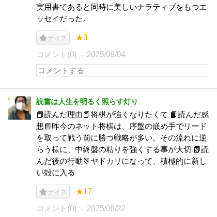
実用書であると同時に美しいナラティブをもつエ
ッセイだった。
★3
ナイス
コメント(0)
2025/09/04
読書は人生を明るく照らす灯り
📕読んだ理由📕将棋が強くなりたくて 📘読んだ感
想📘昨今のネット将棋は、序盤の嵌め手でリード
を取って戦う前に勝つ戦略が多い。その流れに逆
らう様に、中終盤の粘りを強くする事が大切 📗読
んだ後の行動📗ヤドカリになって、積極的に新し
い殻に入る
★17
ナイス
コメント(0)
2025/08/22