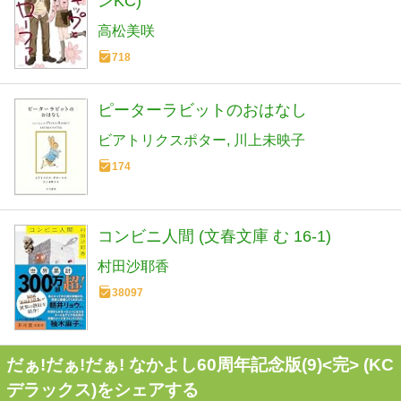
ンKC)
高松美咲
718
ピーターラビットのおはなし
ビアトリクスポター
川上未映子
174
コンビニ人間 (文春文庫 む 16-1)
村田沙耶香
38097
だぁ!だぁ!だぁ! なかよし60周年記念版(9)<完> (KC
デラックス)をシェアする