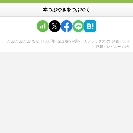
本つぶやきをつぶやく
だぁ!だぁ!だぁ! なかよし60周年記念版(9)<完> (KCデラックス)
の
評価
56
％
感想・レビュー
5
件