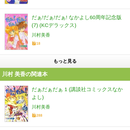
だぁ!だぁ!だぁ! なかよし60周年記念版
(7) (KCデラックス)
川村美香
18
もっと見る
川村 美香の関連本
だぁだぁだぁ 1 (講談社コミックスなか
よし)
川村美香
288