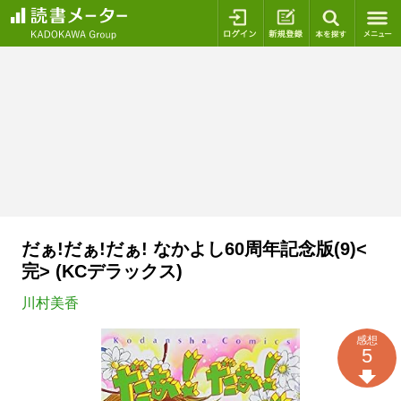
ログイン
新規登録
本を探
だぁ!だぁ!だぁ! なかよし60周年記念版(9)<
完> (KCデラックス)
川村美香
感想
5