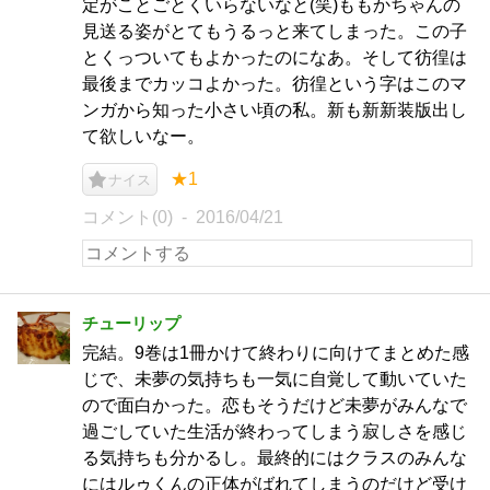
定がことごとくいらないなと(笑)ももかちゃんの
見送る姿がとてもうるっと来てしまった。この子
とくっついてもよかったのになあ。そして彷徨は
最後までカッコよかった。彷徨という字はこのマ
ンガから知った小さい頃の私。新も新新装版出し
て欲しいなー。
★1
ナイス
コメント(0)
2016/04/21
チューリップ
完結。9巻は1冊かけて終わりに向けてまとめた感
じで、未夢の気持ちも一気に自覚して動いていた
ので面白かった。恋もそうだけど未夢がみんなで
過ごしていた生活が終わってしまう寂しさを感じ
る気持ちも分かるし。最終的にはクラスのみんな
にはルゥくんの正体がばれてしまうのだけど受け