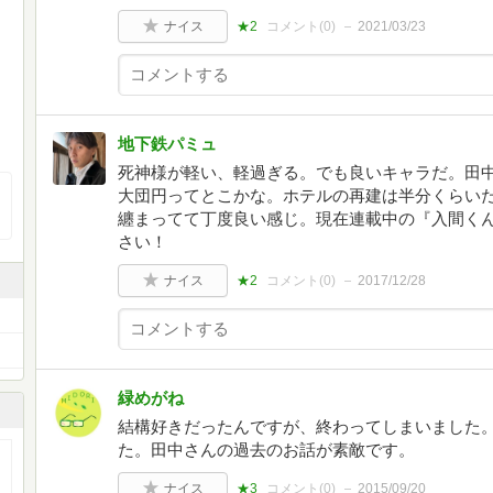
ナイス
★2
コメント(
0
)
2021/03/23
地下鉄パミュ
死神様が軽い、軽過ぎる。でも良いキャラだ。田
大団円ってとこかな。ホテルの再建は半分くらい
纏まってて丁度良い感じ。現在連載中の『入間く
さい！
ナイス
★2
コメント(
0
)
2017/12/28
緑めがね
結構好きだったんですが、終わってしまいました
た。田中さんの過去のお話が素敵です。
ナイス
★3
コメント(
0
)
2015/09/20