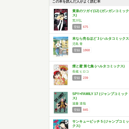
この本を読んだ人がよく読む本
黄泉のツガイ(12) (ガンガンコミック
ス)
荒川弘
登録
675
本なら売るほど 3 (ハルタコミックス
児島 青
登録
1868
煙と蜜 第七集 (ハルタコミックス)
長蔵 ヒロコ
登録
239
SPY×FAMILY 17 (ジャンプコミック
ス)
遠藤 達哉
登録
845
サンキューピッチ 5 (ジャンプコミッ
クス)