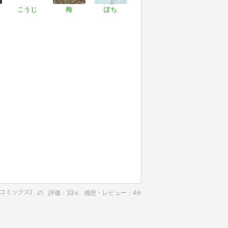
こうじ
梅
ぽち
プコミックス)
の
評価
33
感想・レビュー
4
％
件