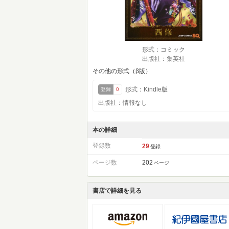
形式：コミック
出版社：集英社
その他の形式（β版）
形式：Kindle版
登録
0
出版社：情報なし
本の詳細
登録数
29
登録
ページ数
202
ページ
書店で詳細を見る