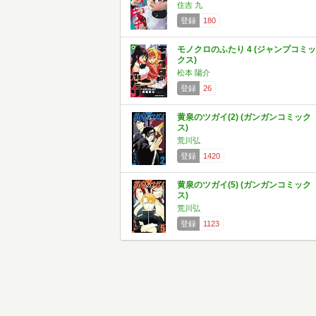
住吉 九
登録
180
モノクロのふたり 4 (ジャンプコミッ
クス)
松本 陽介
登録
26
黄泉のツガイ(2) (ガンガンコミック
ス)
荒川弘
登録
1420
黄泉のツガイ(5) (ガンガンコミック
ス)
荒川弘
登録
1123