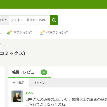
n和書
は
本ランキング
作家ランキング
)
プコミックス)
感想・レビュー
4
全て表示
ネタバレ
sion
田中さんの過去の話がいい。閻魔大王の最後の献
げられてこうなったのね。