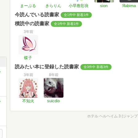
まーぶる
きらりん
小早敷彰良
sion
Яabima
今読んでいる読書家
全1件中 新着1件
積読中の読書家
全1件中 新着1件
3年前
蝶子
読みたい本に登録した読書家
全3件中 新着3件
ッ
3年前
8年前
不知火
suicdio
ッ
ホテル ヘルヘイム 3 (ジャン