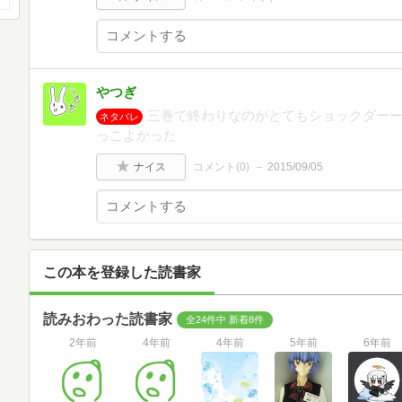
やつぎ
三巻で終わりなのがとてもショックダー
ネタバレ
っこよかった
ナイス
コメント(
0
)
2015/09/05
この本を登録した読書家
読みおわった読書家
全24件中 新着8件
2年前
4年前
4年前
5年前
6年前