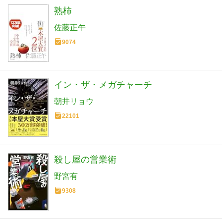
熟柿
佐藤正午
9074
イン・ザ・メガチャーチ
朝井リョウ
22101
殺し屋の営業術
野宮有
9308