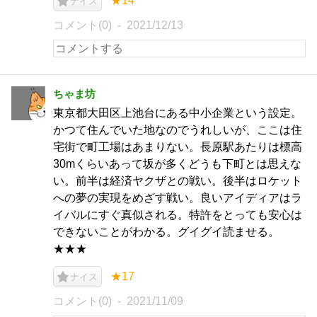
★14
ナイス
コメント(0)
2021/12/13
ちゃま坊
東京都大田区上池台にある中小企業という設定。
かつて住んでいた地なのでうれしいが、ここは住
宅街で町工場はあまりない。長原駅あたりは標高
30mくらいあって坂が多くどうも下町とは思えな
い。前半は経済ヤクザとの戦い。後半はロケット
への夢の実現をめざす戦い。良いアイディアはラ
イバルにすぐ真似される。特許をとっても安心は
できないことがわかる。グイグイ読ませる。
★★★
★17
ナイス
コメント(0)
2021/11/09