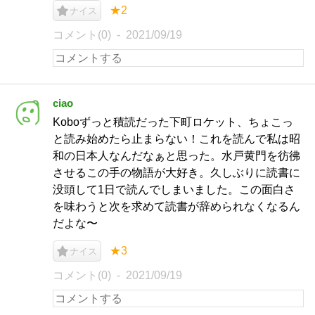
★2
ナイス
コメント(0)
2021/09/19
ciao
Koboずっと積読だった下町ロケット、ちょこっ
と読み始めたら止まらない！これを読んで私は昭
和の日本人なんだなぁと思った。水戸黄門を彷彿
させるこの手の物語が大好き。久しぶりに読書に
没頭して1日で読んでしまいました。この面白さ
を味わうと次を求めて読書が辞められなくなるん
だよな〜
★3
ナイス
コメント(0)
2021/09/19