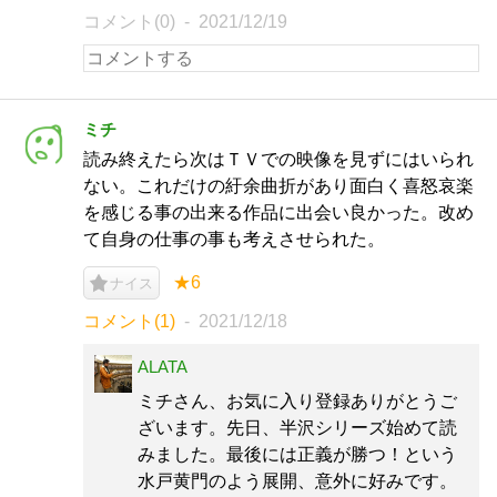
コメント(0)
2021/12/19
ミチ
読み終えたら次はＴＶでの映像を見ずにはいられ
ない。これだけの紆余曲折があり面白く喜怒哀楽
を感じる事の出来る作品に出会い良かった。改め
て自身の仕事の事も考えさせられた。
★6
ナイス
コメント(1)
2021/12/18
ALATA
ミチさん、お気に入り登録ありがとうご
ざいます。先日、半沢シリーズ始めて読
みました。最後には正義が勝つ！という
水戸黄門のよう展開、意外に好みです。