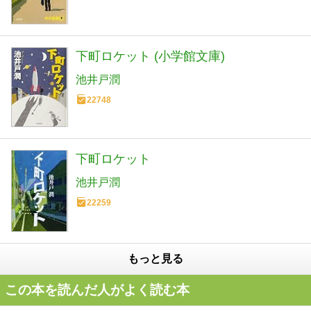
下町ロケット (小学館文庫)
池井戸潤
22748
下町ロケット
池井戸潤
22259
もっと見る
この本を読んだ人がよく読む本