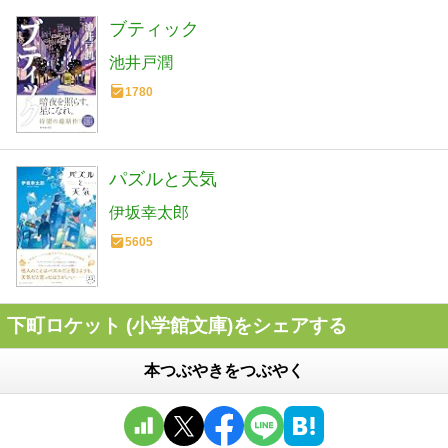
ブティック
池井戸潤
1780
パズルと天気
伊坂幸太郎
5605
下町ロケット (小学館文庫)をシェアする
本つぶやきをつぶやく