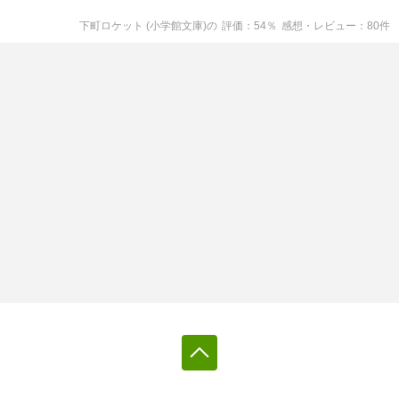
下町ロケット (小学館文庫)
の
評価
54
％
感想・レビュー
80
件