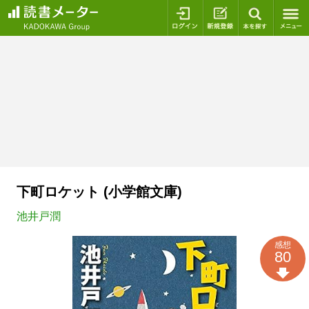
ログイン
新規登録
本を探
下町ロケット (小学館文庫)
池井戸潤
感想
80