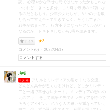
読。 心穏やかな幸せな時ではなかったかもしれな
いけれど、きっと多分、この時は最後の平穏にな
るのだとおもう。少年少女たちが、互いの手を取
り合って支え合って生きてゆく。そうしてまた、
戦争が始まって。 行方不明になったアリルがどう
なるのか、ドキドキしながら3巻を読みます。
★3
ナイス
コメント(0)
2022/04/17
璃桜
アリルとミレディアの暖かくなる交流。
ネタバレ
どんどん具合が悪くなるけれど、どこかミレディ
アと一緒で幸せなレナート。 ミレディアの想いの
元のアキ。 そして戦争の先でミレディアを待つで
あろうアイゼン。 色々な人の思いが重なっていく
中で、少しずつ謎が出てきて、疑問も増えてい