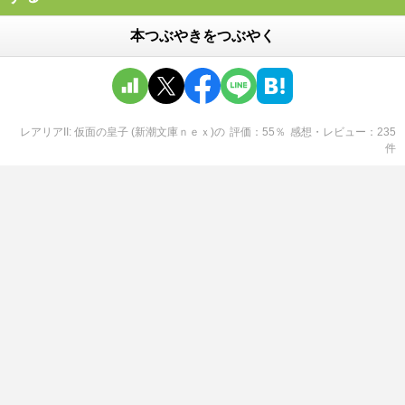
本つぶやきをつぶやく
レアリアII: 仮面の皇子 (新潮文庫ｎｅｘ)
の
評価
55
％
感想・レビュー
235
件