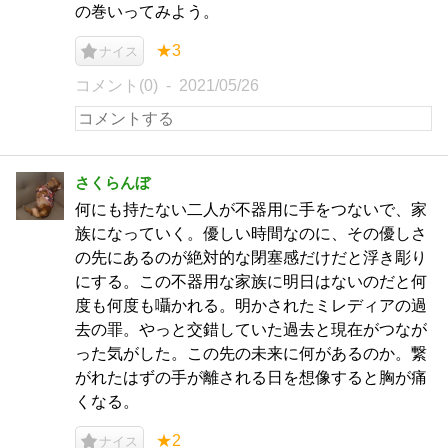
の巻いってみよう。
★3
ナイス
コメント(0)
2021/05/26
さくらんぼ
何にも持たない二人が不器用に手をつないで、家
族になっていく。優しい時間なのに、その優しさ
の先にあるのが絶対的な閉塞感だけだと浮き彫り
にする。この不器用な家族に明日はないのだと何
度も何度も囁かれる。明かされたミレディアの過
去の罪。やっと交錯していた過去と現在がつなが
った気がした。この先の未来に何があるのか。繋
がれたはずの手が離される日を想像すると胸が痛
くなる。
★2
ナイス