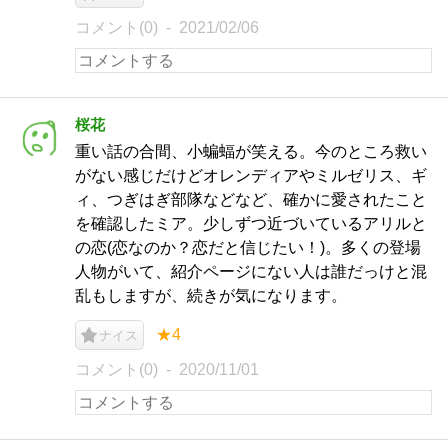
コメント(0)
2021/02/06
桜花
重い話の合間、小蝙蝠が笑える。今のところ救い
がない感じだけどオレンディアやミルゼリス、ギ
ィ、つぎはぎ部隊などなど、確かに愛されたこと
を確認したミア。少しずつ近づいているアリルと
の恋(恋なのか？恋だと信じたい！)。多くの登場
人物がいて、紹介ページにない人は誰だっけと混
乱もしますが、続きが気になります。
★4
ナイス
コメント(0)
2020/11/01