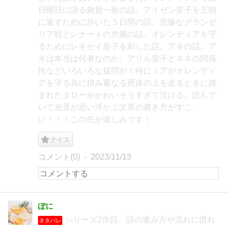
日曜日に語る銀貨一枚の話。アイゼン皇子を王朝
に返すために歩いた５日間の話。悲惨なグランゼ
リア戦とレナートの片腕の話。オレンディアを守
るためにレキセイ皇子を刺した話。アキの話。ア
キは本当は何者なのか。アリル皇子とネネの関係
性などいろいろな疑問が！特にミアがオレンディ
アを守る為に積み重なる死体の上を走るときに踏
まれたタローがかわいそうすぎて泣ける。読んで
いて光景が思い浮かぶ文章の書き方がすご
い！！！この先が楽しみです！
ナイス
コメント(0)
2023/11/13
ぽに
シリーズ2作目。話の進み方や流れに慣れ
ネタバレ