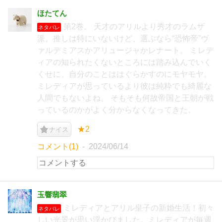
ほたてん
第2巻。 天才のアリルより秀才のラムザ
ネタバレ
派。推しは特にいないけど、選ぶなら“恐怖帝”ヴ
ァルデミアスかアリュージャかレナート。 ミレデ
ィアの知られたくないところには踏み込んでいく
くせに、自分のことははぐらかすのにモヤモヤ。
ミレディアが思っているより彼は純粋でも綺麗な
人間でもないよね。 そもそも何故帝国と王朝が戦
っているのかがよく分からなくなってきた。
★2
ナイス
コメント(1)
2024/06/14
玉響翡翠
ミレディアとアリル皇子の新婚生活！初々
ネタバレ
しい光景が思い浮かびました。ミレディアが毎週