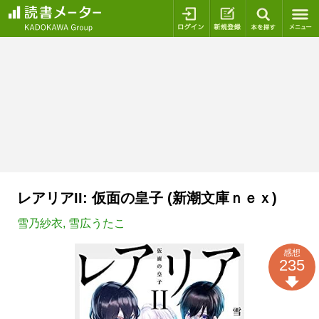
ログイン
新規登録
本を探
レアリアII: 仮面の皇子 (新潮文庫ｎｅｘ)
雪乃紗衣
,
雪広うたこ
感想
235