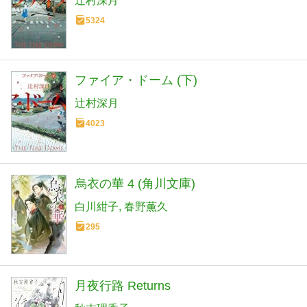
辻村深月
5324
ファイア・ドーム (下)
辻村深月
4023
烏衣の華 4 (角川文庫)
白川紺子
春野薫久
295
月夜行路 Returns