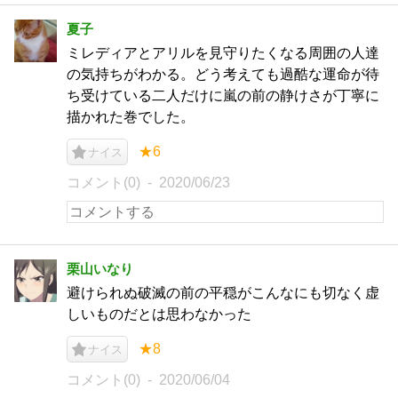
夏子
ミレディアとアリルを見守りたくなる周囲の人達
の気持ちがわかる。どう考えても過酷な運命が待
ち受けている二人だけに嵐の前の静けさが丁寧に
描かれた巻でした。
★6
ナイス
コメント(0)
2020/06/23
栗山いなり
避けられぬ破滅の前の平穏がこんなにも切なく虚
しいものだとは思わなかった
★8
ナイス
コメント(0)
2020/06/04