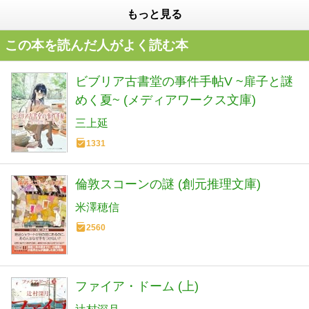
もっと見る
この本を読んだ人がよく読む本
ビブリア古書堂の事件手帖V ~扉子と謎
めく夏~ (メディアワークス文庫)
三上延
1331
倫敦スコーンの謎 (創元推理文庫)
米澤穂信
2560
ファイア・ドーム (上)