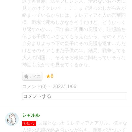
返す舞台劇。法皇フロレンス、憎めないおバカに
見せかけてクレバー。ここまで過去のしがらみが
絡まっているからには、ミレディア本人の言葉同
様、戦場で死ぬしかなさそうだけど、どうひっく
り返すのか…。四年前に周囲の庇護で、理想論を
信じる子供でいさせてもらえたから、そのミアが
自分よりよっつ下の皇子にその庇護を返す…んだ
けどそのミアもまだ子供の年。結局、戦争してる
大人の問題…。そろそろ根幹に関わっていそうな
神話も広がりを見せてくるかな。
★6
ナイス
コメント(0)
2022/11/06
シャルル
夫婦となったミレディアとアリル。様々な
ネタバレ
人達の思惑が絡み合いながらも、距離が近づいて