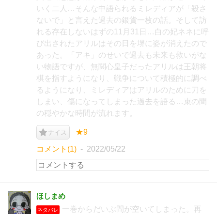
いく二人…そんな中語られるミレディアが「殺さ
ないで」と言えた過去の銀貨一枚の話。そして訪
れる存在しないはずの11月31日…白の妃ネネに呼
び出されたアリルはその日を堺に姿が消えたので
あった。「アキ」のせいで過去も未来も救いがな
い物語ですが、無関心皇子だったアリルは王朝将
棋を指すようになり、戦争について積極的に調べ
るようになり、ミレディアはアリルのために刀を
しまい、傷になってしまった過去を語る…束の間
の穏やかな時間が流れます。
★9
ナイス
コメント(1)
2022/05/22
ほしまめ
一巻からだいぶ間が空いてしまった。再
ネタバレ