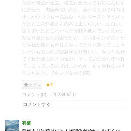
たのか視点が過去、現在と変わっても気にならず
に読めた。内容が濃いのと、頭も使うので時間は
少しかけつつも一気読み。他シリーズもそうだっ
たけどこの作者さんの本は止まらない。面白い。
謎も多いけどこれからどう動き進んでいくのか。
かなり重ためな内容だけど、ゾハルキングのくだ
りや我が輩とも仲良くやってたりと笑ってしまう
シーンも多いので緩急があり楽しい。やっと見せ
てくれた仮面の下の素顔、そしてあの薬を使われ
てしまっているのでは…と心配。ギィ現れないけ
どまだあそこでキングなの？(笑)
★4
ナイス
コメント(0)
2023/06/18
有栖
前作よりは時系列と人物関係が分かりやすくな