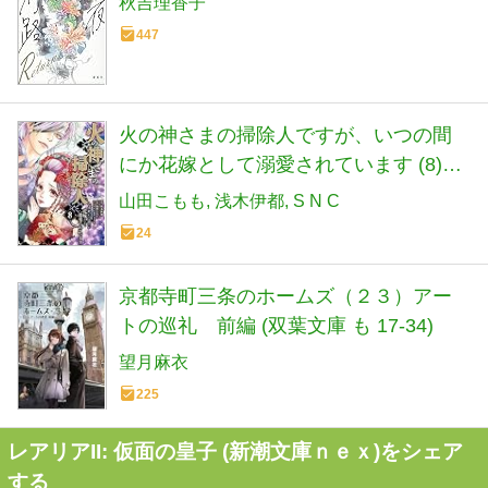
秋吉理香子
447
火の神さまの掃除人ですが、いつの間
にか花嫁として溺愛されています (8)
(フラワーコミックスα)
山田こもも
浅木伊都
S N C
24
京都寺町三条のホームズ（２３）アー
トの巡礼 前編 (双葉文庫 も 17-34)
望月麻衣
225
レアリアII: 仮面の皇子 (新潮文庫ｎｅｘ)をシェア
する