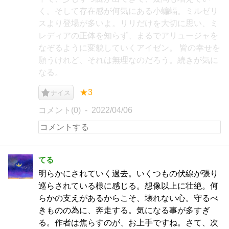
く。そして存在感が何気にある小蝙蝠。ミルゼリ
スより登場が多いよ。リリだけを大切に思い、ミ
レディアの正体を知らず、まるでアリュージャを
なぞるように変貌していくアイゼン。 皆の幸せを
願うけれど、それは無理なのだろう。続きが気に
なる。
★3
ナイス
コメント(0)
2022/04/06
てる
明らかにされていく過去。いくつもの伏線が張り
巡らされている様に感じる。想像以上に壮絶。何
らかの支えがあるからこそ、壊れない心。守るべ
きものの為に、奔走する。気になる事が多すぎ
る。作者は焦らすのが、お上手ですね。さて、次