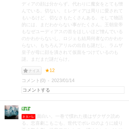
ディアの顔は分からず。代わりに魔女をとても憎
んでいる。切ない。ミレディアは周りに愛されて
もいるけど、切なさもたくさんある。そして物語
的には、まだわからない事がたくさん。王朝皇帝
もなぜユーディアスの首をほしいほど憎んでいる
のかわからないし、ロジェも結局何者なのかわか
らない。もちろんアリルの出自も謎だし、ラムザ
皇子が母に顔を潰されて仮面をつけているのも
謎。まだまだ謎だらけ。
★12
ナイス
コメント(0)
2023/01/14
ぽぽ
面白い。一巻で慣れた後はザクザク読め
ネタバレ
る。悲喜劇こもごも、世代でボレロのように繰り