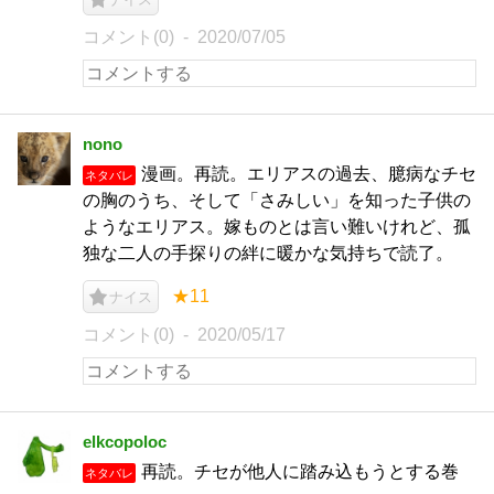
コメント(0)
2020/07/05
nono
漫画。再読。エリアスの過去、臆病なチセ
ネタバレ
の胸のうち、そして「さみしい」を知った子供の
ようなエリアス。嫁ものとは言い難いけれど、孤
独な二人の手探りの絆に暖かな気持ちで読了。
★11
ナイス
コメント(0)
2020/05/17
elkcopoloc
再読。チセが他人に踏み込もうとする巻
ネタバレ