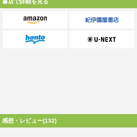
書店で詳細を見る
感想・レビュー(132)