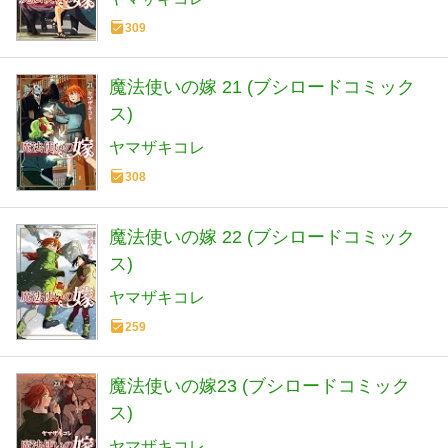
309
魔法使いの嫁 21 (ブシロードコミック
ス)
ヤマザキコレ
308
魔法使いの嫁 22 (ブシロードコミック
ス)
ヤマザキコレ
259
魔法使いの嫁23 (ブシロードコミック
ス)
ヤマザキコレ