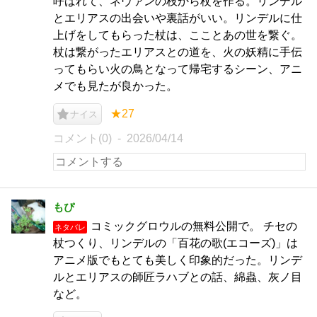
呼ばれて、ネヴァンの枝から杖を作る。リンデル
とエリアスの出会いや裏話がいい。リンデルに仕
上げをしてもらった杖は、こことあの世を繋ぐ。
杖は繋がったエリアスとの道を、火の妖精に手伝
ってもらい火の鳥となって帰宅するシーン、アニ
メでも見たが良かった。
★27
ナイス
コメント(0)
2026/04/14
もぴ
コミックグロウルの無料公開で。 チセの
ネタバレ
杖つくり、リンデルの「百花の歌(エコーズ)」は
アニメ版でもとても美しく印象的だった。リンデ
ルとエリアスの師匠ラハブとの話、綿蟲、灰ノ目
など。