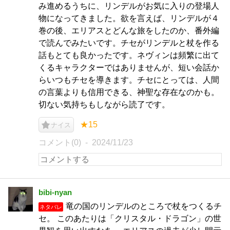
み進めるうちに、リンデルがお気に入りの登場人
物になってきました。欲を言えば、リンデルが４
巻の後、エリアスとどんな旅をしたのか、番外編
で読んでみたいです。チセがリンデルと杖を作る
話もとても良かったです。ネヴィンは頻繁に出て
くるキャラクターではありませんが、短い会話か
らいつもチセを導きます。チセにとっては、人間
の言葉よりも信用できる、神聖な存在なのかも。
切ない気持ちもしながら読了です。
★15
ナイス
コメント(0)
2024/11/23
bibi‐nyan
竜の国のリンデルのところで杖をつくるチ
ネタバレ
セ。 このあたりは「クリスタル・ドラゴン」の世