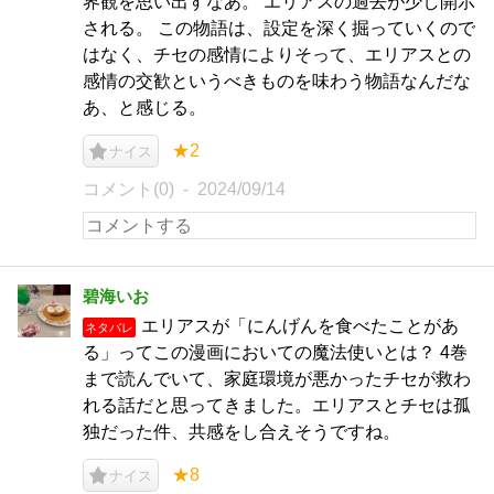
界観を思い出すなあ。 エリアスの過去が少し開示
される。 この物語は、設定を深く掘っていくので
はなく、チセの感情によりそって、エリアスとの
感情の交歓というべきものを味わう物語なんだな
あ、と感じる。
★2
ナイス
コメント(0)
2024/09/14
碧海いお
エリアスが「にんげんを食べたことがあ
ネタバレ
る」ってこの漫画においての魔法使いとは？ 4巻
まで読んでいて、家庭環境が悪かったチセが救わ
れる話だと思ってきました。エリアスとチセは孤
独だった件、共感をし合えそうですね。
★8
ナイス