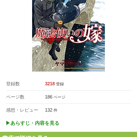
登録数
3218
登録
ページ数
186
ページ
感想・レビュー
132
件
▶︎あらすじ・内容を見る