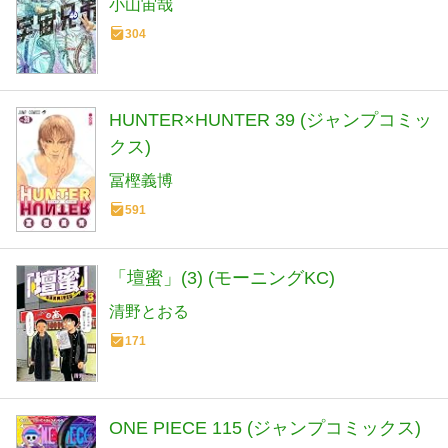
小山宙哉
304
HUNTER×HUNTER 39 (ジャンプコミッ
クス)
冨樫義博
591
「壇蜜」(3) (モーニングKC)
清野とおる
171
ONE PIECE 115 (ジャンプコミックス)