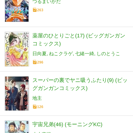
つるまいかだ
263
薬屋のひとりごと(17) (ビッグガンガン
コミックス)
日向夏
ねこクラゲ
七緒一綺
しのとうこ
296
スーパーの裏でヤニ吸うふたり(9) (ビッ
グガンガンコミックス)
地主
126
宇宙兄弟(46) (モーニングKC)