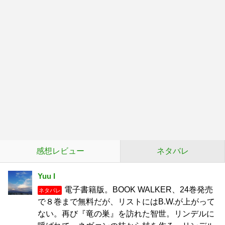
感想レビュー
ネタバレ
Yuu I
電子書籍版。BOOK WALKER、24巻発売
ネタバレ
で８巻まで無料だが、リストにはB.W.が上がって
ない。再び『竜の巣』を訪れた智世。リンデルに