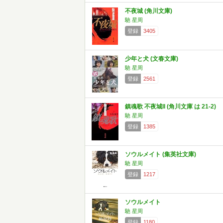
不夜城 (角川文庫)
馳 星周
登録
3405
少年と犬 (文春文庫)
馳 星周
登録
2561
鎮魂歌 不夜城II (角川文庫 は 21-2)
馳 星周
登録
1385
ソウルメイト (集英社文庫)
馳 星周
登録
1217
ソウルメイト
馳 星周
登録
1180