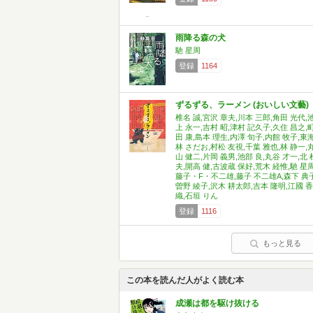
雨降る森の犬
馳 星周
登録
1164
ずるずる、ラーメン (おいしい文藝)
椎名 誠,宮沢 章夫,川本 三郎,角田 光代,
上 永一,吉村 昭,津村 記久子,久住 昌之,
田 康,島本 理生,内澤 旬子,内館 牧子,東
林 さだお,村松 友視,千葉 雅也,林 静一,
山 健二,片岡 義男,池部 良,丸谷 才一,北 
夫,開高 健,古波蔵 保好,荒木 経惟,馳 星周
藤子・F・不二雄,藤子 不二雄A,森下 典子
曽野 綾子,沢木 耕太郎,吉本 隆明,江國 香
織,石垣 りん
登録
1116
もっと見る
この本を読んだ人がよく読む本
成瀬は都を駆け抜ける