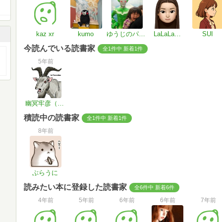
kaz xr
kumo
ゆうじのパンツはオニのパンツ
LaLaLa…
SUI
今読んでいる読書家
全1件中 新着1件
5年前
幽冥牢彦（ゆめろうひこ）@雪景色好きの山羊の姿で現れる猫
積読中の読書家
全1件中 新着1件
8年前
ぶらうに
読みたい本に登録した読書家
全6件中 新着6件
4年前
5年前
6年前
6年前
7年前