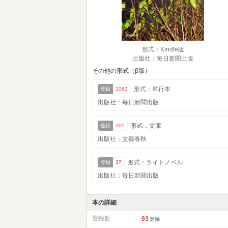
形式：Kindle版
出版社：毎日新聞出版
その他の形式（β版）
形式：単行本
登録
1062
出版社：毎日新聞出版
形式：文庫
登録
205
出版社：文藝春秋
形式：ライトノベル
登録
37
出版社：毎日新聞出版
本の詳細
登録数
93
登録