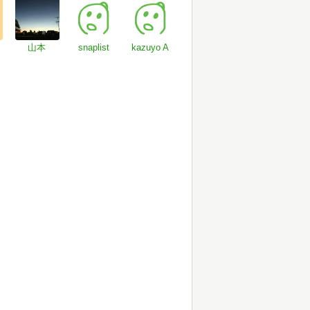
山本
snaplist
kazuyo A