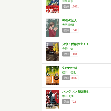
宮島未奈
登録
12681
神都の証人
大門 剛明
登録
1349
分水：隠蔽捜査１１
今野 敏
登録
1118
失われた貌
櫻田 智也
登録
8882
ハングマン 鵜匠殺し
中山 七里
登録
702