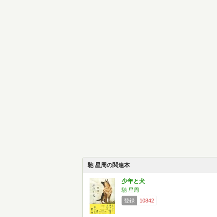
馳 星周の関連本
少年と犬
馳 星周
登録
10842