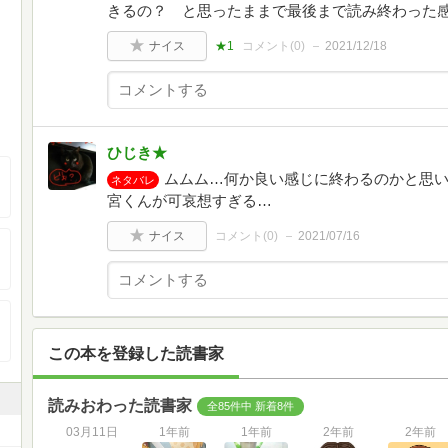
きるの？ と思ったままで最後まで読み終わった感
ナイス
★1
コメント(
0
)
2021/12/18
ひじき★
ムムム…何か良い感じに終わるのかと思
ネタバレ
宮くんが可哀想すぎる…
ナイス
コメント(
0
)
2021/07/16
この本を登録した読書家
読みおわった読書家
全85件中 新着8件
03月11日
1年前
1年前
2年前
2年前