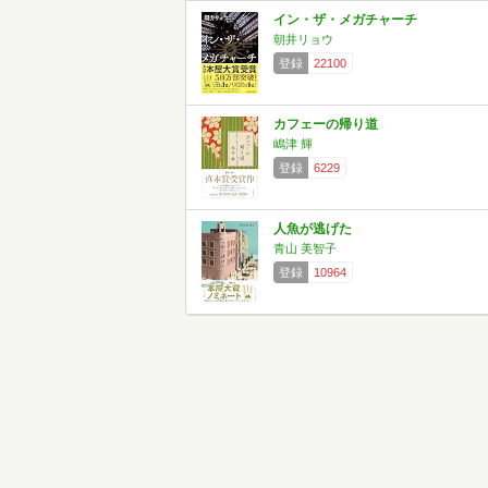
イン・ザ・メガチャーチ
朝井リョウ
登録
22100
カフェーの帰り道
嶋津 輝
登録
6229
人魚が逃げた
青山 美智子
登録
10964