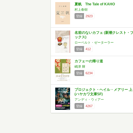
夏帆 The Tale of KAHO
村上春樹
登録
2923
名前のないカフェ (新潮クレスト・
ックス)
ローベルト・ゼーターラー
登録
412
カフェーの帰り道
嶋津 輝
登録
6234
プロジェクト・ヘイル・メアリー 上
(ハヤカワ文庫SF)
アンディ・ウィアー
登録
4267