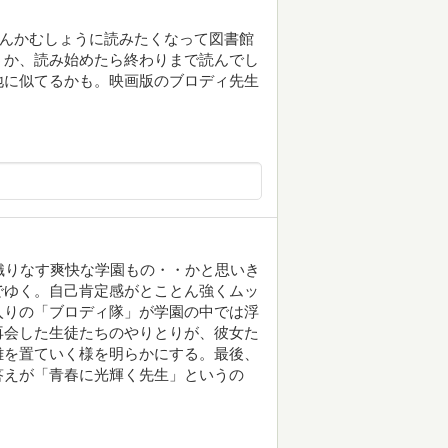
、なんかむしょうに読みたくなって図書館
うか、読み始めたら終わりまで読んでし
地に似てるかも。映画版のブロディ先生
織りなす爽快な学園もの・・かと思いき
でゆく。自己肯定感がとことん強くムッ
入りの「ブロディ隊」が学園の中では浮
再会した生徒たちのやりとりが、彼女た
離を置ていく様を明らかにする。最後、
答えが「青春に光輝く先生」というの