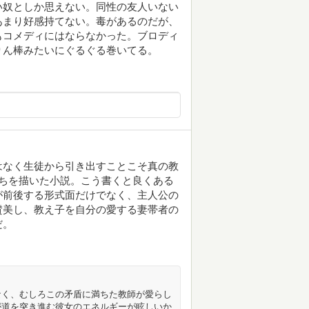
い奴としか思えない。同性の友人いない
あまり好感持てない。毒があるのだが、
もコメディにはならなかった。ブロディ
りん棒みたいにぐるぐる巻いてる。
はなく生徒から引き出すことこそ真の教
ちを描いた小説。こう書くと良くある
が前後する形式面だけでなく、主人公の
賛美し、教え子を自分の愛する妻帯者の
だ。
なく、むしろこの矛盾に満ちた教師が愛らし
が道を突き進む彼女のエネルギーが眩しいか