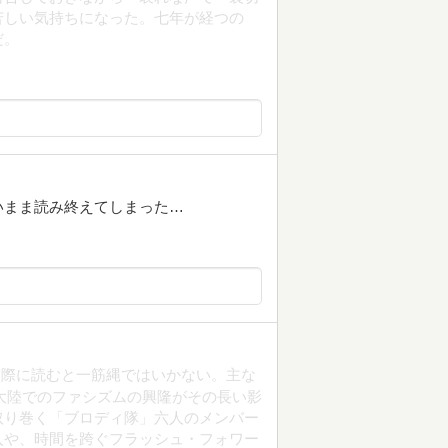
苦しい気持ちになった。七年が経つの
だ。
いまま読み終えてしまった…
実際に読むと一筋縄ではいかない。主な
パ大陸でのファシズムの興隆がその長い影
取り巻く「ブロディ隊」六人のメンバー
入や、時間を跨ぐフラッシュ・フォワー