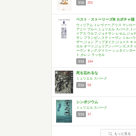
登録
201
ベスト・ストーリーズIII カボチャ頭
ウィリアム トレヴァー,アリス マンロー
アニー プルー,ミュリエル スパーク,ト
イアス ウルフ,ジョナサン レセム,ジョ
サン フランゼン,スティーヴン ミルハウ
ザー,ジョン アップダイク,ジョイス キ
ロル オーツ,ジュリアン バーンズ,ステ
ーヴン キング,ゲイリー シュタインガー
ト,カレン ラッセル
登録
164
死を忘れるな
ミュリエル スパーク
登録
59
シンポジウム
ミュリエル スパーク
登録
37
もっと見る