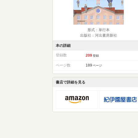
形式：単行本
出版社：河出書房新社
本の詳細
登録数
209
登録
ページ数
189
ページ
書店で詳細を見る