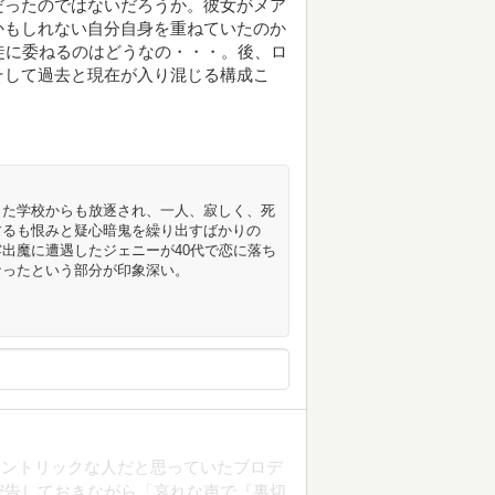
だったのではないだろうか。彼女がメア
かもしれない自分自身を重ねていたのか
徒に委ねるのはどうなの・・・。後、ロ
そして過去と現在が入り混じる構成こ
った学校からも放逐され、一人、寂しく、死
するも恨みと疑心暗鬼を繰り出すばかりの
出魔に遭遇したジェニーが40代で恋に落ち
なったという部分が印象深い。
セントリックな人だと思っていたブロデ
密告しておきながら「哀れな声で『裏切