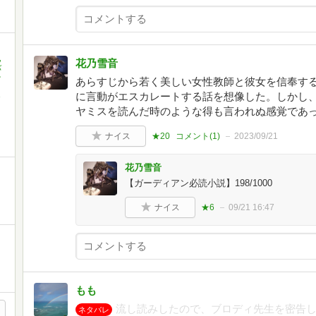
,
花乃雪音
バ
ナ
あらすじから若く美しい女性教師と彼女を信奉す
に言動がエスカレートする話を想像した。しかし
ャ
ィ
ヤミスを読んだ時のような得も言われぬ感覚であ
ナイス
★20
コメント(
1
)
2023/09/21
花乃雪音
【ガーディアン必読小説】198/1000
ナイス
★6
09/21 16:47
もも
流し読みしたので、ブロディ先生を密告
ネタバレ