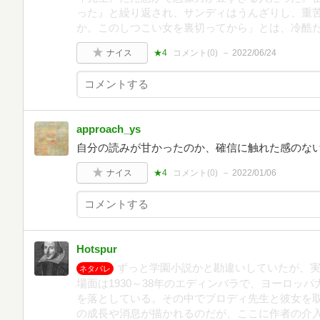
った』と繰り返され、サンディはうんざりし、重
か。このしつこい女を裏切ってから」とは、冷酷
ナイス
★4
コメント(
0
)
2022/06/24
approach_ys
自分の読みが甘かったのか、確信に触れた感のな
ナイス
★4
コメント(
0
)
2022/01/06
Hotspur
ずっと学園小説かと勘違いしていたが、
ネタバレ
場面は1930～38年のエディンバラで、ヨーロッ
を落としている。その中でブロディ先生と彼女を
の成長や消息が描かれるのだが、ここに作者の介