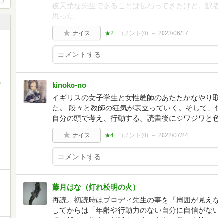
破天荒な先生であることは伝わってきたけど。訳
思った。
ナイス
★2
コメント(
0
)
2023/06/17
kinoko-no
新
イギリスの女子学生と女性教師のあたたかなやり
た。 段々と教師の狂気が表立っていく。そして、
自分の頭で考え、行動する。読書後にジワジワと
ナイス
★4
コメント(
0
)
2022/07/24
藤月はな（灯れ松明の火）
再読。初読時はブロディ先生の事を「周囲が見え
してからは「年齢や行動力のない自分に自信がな