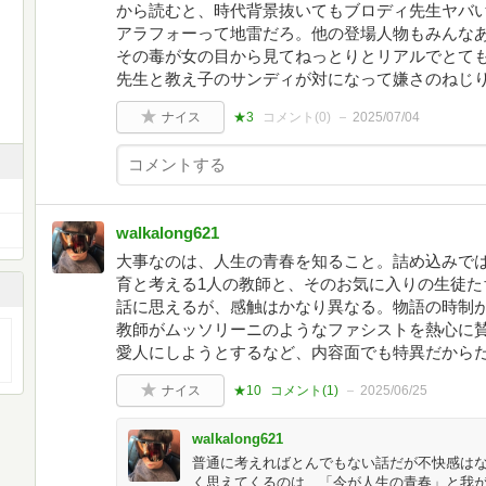
から読むと、時代背景抜いてもブロディ先生ヤバ
アラフォーって地雷だろ。他の登場人物もみんな
その毒が女の目から見てねっとりとリアルでとて
先生と教え子のサンディが対になって嫌さのねじ
ナイス
★3
コメント(
0
)
2025/07/04
walkalong621
大事なのは、人生の青春を知ること。詰め込みで
育と考える1人の教師と、そのお気に入りの生徒た
話に思えるが、感触はかなり異なる。物語の時制
教師がムッソリーニのようなファシストを熱心に
愛人にしようとするなど、内容面でも特異だから
ナイス
★10
コメント(
1
)
2025/06/25
walkalong621
普通に考えればとんでもない話だが不快感は
く思えてくるのは、「今が人生の青春」と我