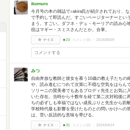
ikomuro
今月号の本の雑誌で♪akira氏が紹介されており
で予約して即読んだ。すごいページターナーとい
まう。すごい。ダフネ・デュ・モーリアの読み心
役はマギー・スミスさんだとか。合掌。
ナイス
★23
コメント(
0
)
2024/09/29
みつ
自由奔放な教師と彼女を慕う10歳の教え子たちの
や、読み進むにつれて次第に不穏な空気をはらん
ソリーニの賛美者でもあるブロディ先生とお気に
いた存在。当時から十数年を経て第二次対戦後に
ちの必ずしも幸福ではない成長ぶりと先生から距
学校時代最も影響を受けたものとの問いかけへの
は、苦い反語的な意味を帯びる。
ナイス
★31
コメント(
0
)
2024/04/14