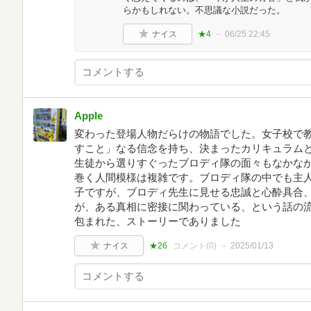
らかもしれない。不思議な小説だった。
ナイス
★4
06/25 22:45
Apple
変わった登場人物だらけの物語でした。女子校で
すこと」なる信念を持ち、決まったカリキュラム
生徒から選りすぐったブロディ隊の面々もなかな
巻く人間模様は複雑です。ブロディ隊の中でも主
子ですが、ブロディ先生に見せる忠誠と心酔具合
が、ある真相に密接に関わっている、という話の
包まれた、ストーリーでありました
ナイス
★26
コメント(
0
)
2025/01/13