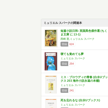
ミュリエル スパークの関連本
短篇小説日和: 英国異色傑作選 (ちく
ま文庫 に 13-1)
西崎 憲,ミュリエル スパーク
登録
624
寝ても覚めても夢
ミュリエル スパーク
登録
254
ミス・ブロウディの青春 (白水Uブッ
クス 203 海外小説永遠の本棚)
ミュリエル スパーク
登録
241
死を忘れるな (白水Uブックス)
ミュリエル スパーク