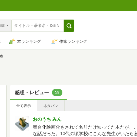
n和書
は
本ランキング
作家ランキング
春
感想・レビュー
59
全て表示
ネタバレ
おのうち みん
舞台化映画化もされて名前だけ知ってた本だが、
な話だった。10代の頃学校にこんな先生がいたら