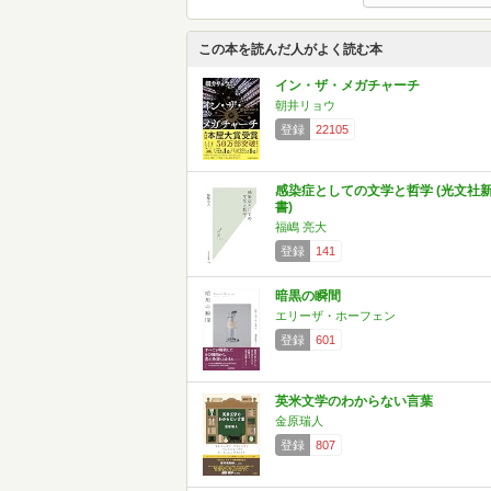
この本を読んだ人がよく読む本
イン・ザ・メガチャーチ
朝井リョウ
登録
22105
感染症としての文学と哲学 (光文社
書)
福嶋 亮大
登録
141
暗黒の瞬間
エリーザ・ホーフェン
登録
601
英米文学のわからない言葉
金原瑞人
登録
807