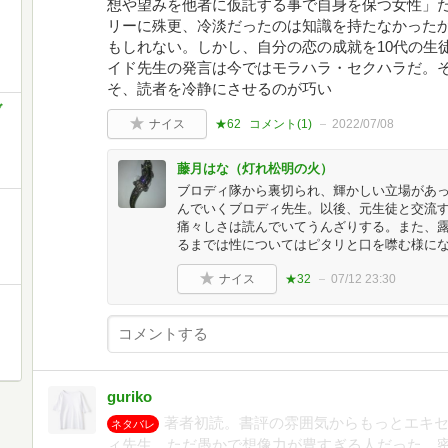
想や望みを他者に仮託する事で自身を保つ女性」
リーに殊更、冷淡だったのは知識を持たなかった
もしれない。しかし、自分の恋の成就を10代の生
イド先生の発言は今ではモラハラ・セクハラだ。
そ、読者を冷静にさせるのが巧い
ブ
ナイス
★62
コメント(
1
)
2022/07/08
藤月はな（灯れ松明の火）
ブロディ隊から裏切られ、輝かしい立場があ
んでいくブロディ先生。以後、元生徒と交流
痛々しさは読んでいてうんざりする。また、露
るまでは性についてはピタリと口を噤む様に
ナイス
★32
07/12 23:30
guriko
著者初読。書評の雰囲気からもっとエキ
ネタバレ
ィ先生。ただ愚かで想像力が豊すぎる人だった。