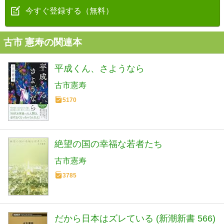
今すぐ登録する（無料）
古市 憲寿の関連本
平成くん、さようなら
古市憲寿
5170
絶望の国の幸福な若者たち
古市憲寿
3785
だから日本はズレている (新潮新書 566)