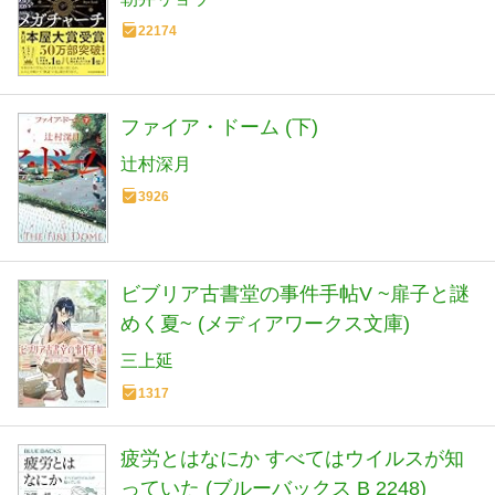
22174
ファイア・ドーム (下)
辻村深月
3926
ビブリア古書堂の事件手帖V ~扉子と謎
めく夏~ (メディアワークス文庫)
三上延
1317
疲労とはなにか すべてはウイルスが知
っていた (ブルーバックス B 2248)