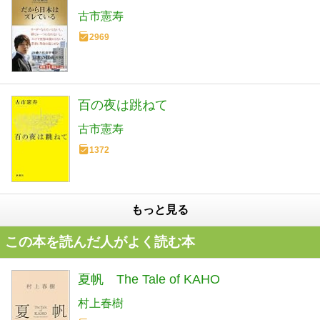
古市憲寿
2969
百の夜は跳ねて
古市憲寿
1372
もっと見る
この本を読んだ人がよく読む本
夏帆 The Tale of KAHO
村上春樹