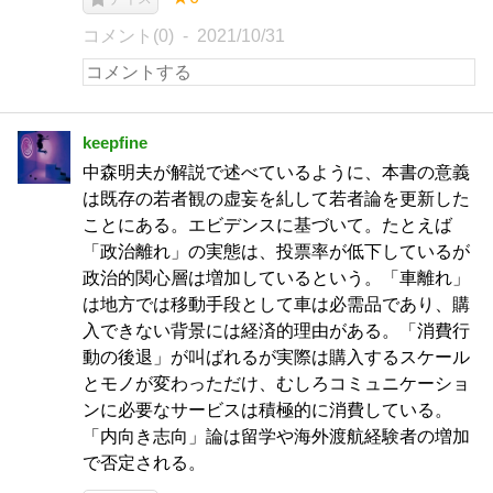
コメント(0)
2021/10/31
keepfine
中森明夫が解説で述べているように、本書の意義
は既存の若者観の虚妄を糺して若者論を更新した
ことにある。エビデンスに基づいて。たとえば
「政治離れ」の実態は、投票率が低下しているが
政治的関心層は増加しているという。「車離れ」
は地方では移動手段として車は必需品であり、購
入できない背景には経済的理由がある。「消費行
動の後退」が叫ばれるが実際は購入するスケール
とモノが変わっただけ、むしろコミュニケーショ
ンに必要なサービスは積極的に消費している。
「内向き志向」論は留学や海外渡航経験者の増加
で否定される。