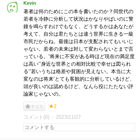
Kevin
著者は何のためにこの本を書いたのか？同世代の
若者を冷静に分析して状況はかなりやばいのに警
鐘を鳴らすわけでもなく、どうするかはあなたが
考えて、自分は君たちとは違う世界に生きる一級
市民だからね。最後は日本が支配されてもいいじ
ゃない。若者の未来は対して変わらないとまで言
っている。’将来に不安がある時ほど現在の満足度
は高い’’身近な世界との相対比較で幸せは図られ
る’’若いうちは格差や貧困が見えない。本当に大
変なのは将来’とても客観的に分析しているけど、
頭が良いのは認めるけど、なんら役にたたない評
論家じゃないの。
★2
ナイス
コメント(0)
2023/11/27