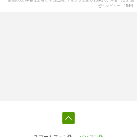
絶望の国の幸福な若者たち (講談社+アルファ文庫 G 256-2)
の
評価
72
％
感
想・レビュー
154
件
スマートフォン版
パソコン版