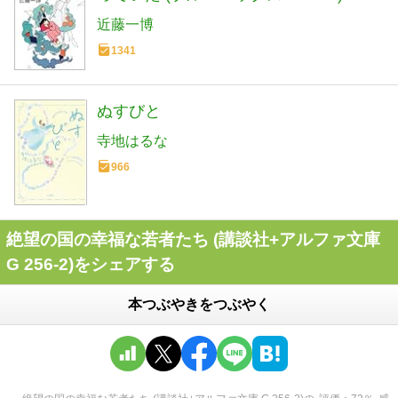
近藤一博
1341
ぬすびと
寺地はるな
966
絶望の国の幸福な若者たち (講談社+アルファ文庫
G 256-2)をシェアする
本つぶやきをつぶやく