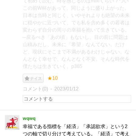
て初めて読む。時を感じるのはmixiくらい？つい
この前W杯があって、同じように盛り上がった。
日本は当時と同じく、いやそれよりも絶望の未来
に穏やかに近づいて、でも私を含め多くの若者は
変わらず自分の周りの幸福を抱いて生きている。
─戻るべき「あの頃」もないし、目の前に問題は
山積みだし、未来に「希望」なんてない。だけ
ど、現状にそこまで不満があるわけじゃない。な
んとなく幸せで、なんとなく不安。そんな時代を
僕たちは生きていく。p365
★10
ナイス
コメント(0)
2023/01/12
wqwq
幸福である指標を「経済」「承認欲求」という2
つの軸で切り分けて考えている。「経済」で考え