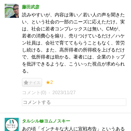
藤田武彦
読みやすいが、内容は薄い／若い人の声を聞きた
い、という社会の一部のニーズに応えただけ。実
は、社会に若者コンプレックスは無い。CMが、
若者の消費心を煽り、売りつけているだけ／ハケ
ン社員は、会社で育ててもらうこともなく、苦労
し続ける。また、高所得者の所得税を上げるだけ
で、低所得者は助かる。著者には、企業のトップ
を批評できるような、こういった視点が求められ
る。
★2
ナイス
コメント(0)
2023/11/27
タルシル📖ヨムノスキー
あの頃「インチキな大人に宣戦布告」というある