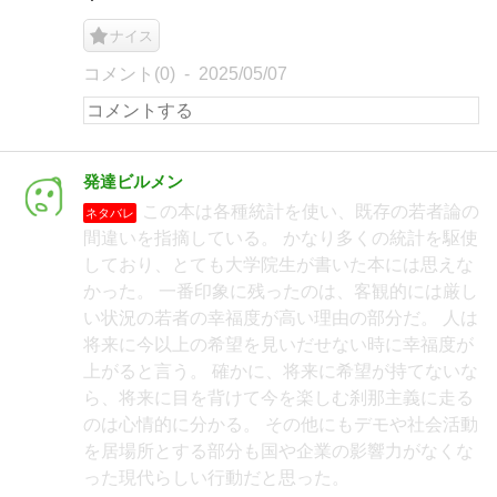
ナイス
コメント(0)
2025/05/07
発達ビルメン
この本は各種統計を使い、既存の若者論の
ネタバレ
間違いを指摘している。 かなり多くの統計を駆使
しており、とても大学院生が書いた本には思えな
かった。 一番印象に残ったのは、客観的には厳し
い状況の若者の幸福度が高い理由の部分だ。 人は
将来に今以上の希望を見いだせない時に幸福度が
上がると言う。 確かに、将来に希望が持てないな
ら、将来に目を背けて今を楽しむ刹那主義に走る
のは心情的に分かる。 その他にもデモや社会活動
を居場所とする部分も国や企業の影響力がなくな
った現代らしい行動だと思った。