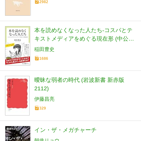
2982
本を読めなくなった人たち-コスパとテ
キストメディアをめぐる現在形 (中公新
書ラクレ 861)
稲田豊史
1686
曖昧な弱者の時代 (岩波新書 新赤版
2112)
伊藤昌亮
329
イン・ザ・メガチャーチ
朝井リョウ