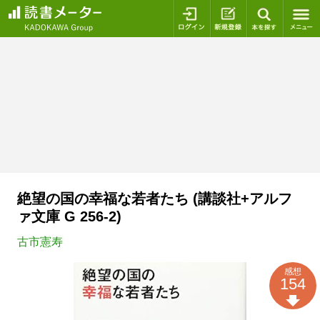
ログイン
新規登録
本を探
絶望の国の幸福な若者たち (講談社+アルフ
ァ文庫 G 256-2)
古市憲寿
感想
154