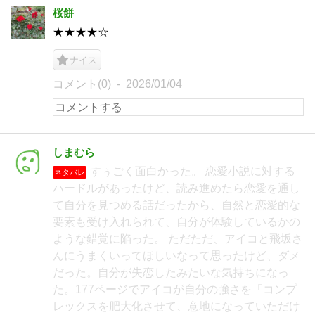
桜餅
★★★★☆
ナイス
コメント(0)
2026/01/04
しまむら
すぅごく面白かった。 恋愛小説に対する
ネタバレ
ハードルがあったけど、読み進めたら恋愛を通し
て自分を見つめる話だったから、自然と恋愛的な
要素も受け入れられて、自分が体験しているかの
ような錯覚に陥った。 ただただ、アイコと飛坂さ
んにうまくいってほしいなって思ったけど、ダメ
だった。自分が失恋したみたいな気持ちになっ
た。177ページでアイコが自分の強さを「コンプ
レックスを肥大化させて、意地になっていただけ