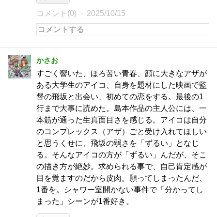
コメント(0)
2025/10/15
かさお
すごく響いた、ほろ苦い青春、顔に大きなアザが
ある大学生のアイコ、自身を題材にした映画で監
督の飛坂と出会い、初めての恋をする。最後の1
行まで大事に読めた。島本作品の主人公には、一
本筋が通った生真面目さを感じる。アイコは自分
のコンプレックス（アザ）ごと受け入れてほしい
と思うくせに、飛坂の弱さを「ずるい」となじ
る。そんなアイコの方が「ずるい」んだが、そこ
の描き方が絶妙。求められる事で、自己肯定感が
目を覚ますのだから皮肉。願ってしまったんだ、
1番を。シャワー室開かない事件で「分かってし
まった」シーンが1番好き。