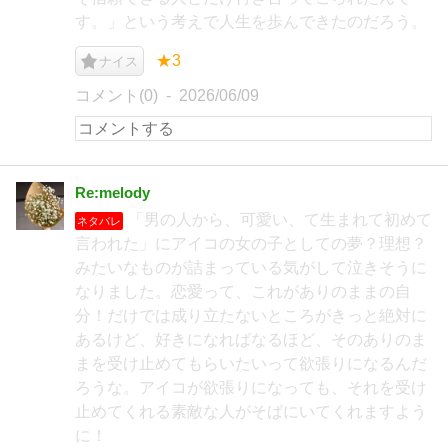
す。」という考えで人生を歩んできたのだろう。
★3
ナイス
コメント(0)
2026/06/09
Re:melody
「男の人から、可愛い、て生まれて初めて
ネタバレ
言われた」にアイコの女の子としての夢？理想？
みたいなものが詰まっている気がして泣きそうに
なりました。恋愛って、これがありのままの自
分！だけでは成り立たないところがきっと絶対に
あるけど、好きになればなるほど、そのありのま
まを受け止めてもらいたいって欲張りになるんだ
ろうな。アイコが欲張りになっても、それを受け
止めてくれる素敵な人がそばにいてくれますよう
に！