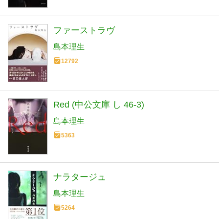
ファーストラヴ
島本理生
12792
Red (中公文庫 し 46-3)
島本理生
5363
ナラタージュ
島本理生
5264