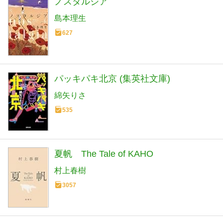
ノスタルジア
島本理生
627
パッキパキ北京 (集英社文庫)
綿矢りさ
535
夏帆 The Tale of KAHO
村上春樹
3057