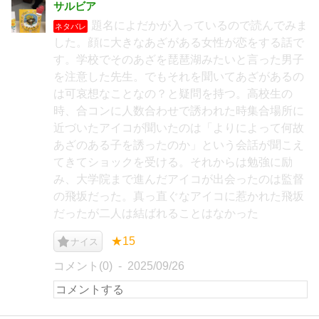
サルビア
題名によだかが入っているので読んでみま
ネタバレ
した。顔に大きなあざがある女性が恋をする話で
す。学校でそのあざを琵琶湖みたいと言った男子
を注意した先生。でもそれを聞いてあざがあるの
は可哀想なことなの？と疑問を持つ。高校生の
時、合コンに人数合わせで誘われた時集合場所に
近づいたアイコが聞いたのは「よりによって何故
あざのある子を誘ったのか」という会話が聞こえ
てきてショックを受ける。それからは勉強に励
み、大学院まで進んだアイコが出会ったのは監督
の飛坂だった。真っ直ぐなアイコに惹かれた飛坂
だったが二人は結ばれることはなかった
★15
ナイス
コメント(0)
2025/09/26