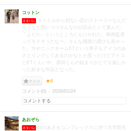
コットン
タイトルから切ない恋のストーリーなんだ
ネタバレ
ろうなと思いつつそんなのが読みたくて選んだ。
「よだか」というところにもひかれた。映画監督
ってモテそうだなー。そんな職業の選びも良かっ
た。方やニックネームETという男子もアイコのあ
ざとリンクしてあるのかなとか思ったけどアイコ
とETくんいや、原田くんの始まりがとても嬉しか
った好きな作品となった。
★6
ナイス
コメント(0)
2026/01/24
あおぞら
顔のあざをコンプレックスに持つ大学院生
ネタバレ