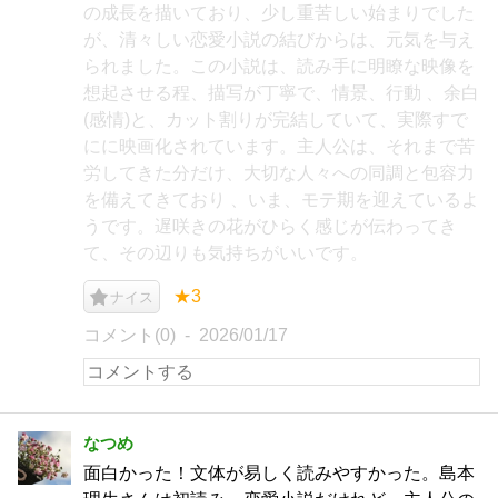
の成長を描いており、少し重苦しい始まりでした
が、清々しい恋愛小説の結びからは、元気を与え
られました。この小説は、読み手に明瞭な映像を
想起させる程、描写が丁寧で、情景、行動 、余白
(感情)と、カット割りが完結していて、実際すで
にに映画化されています。主人公は、それまで苦
労してきた分だけ、大切な人々への同調と包容力
を備えてきており 、いま、モテ期を迎えているよ
うです。遅咲きの花がひらく感じが伝わってき
て、その辺りも気持ちがいいです。
★3
ナイス
コメント(0)
2026/01/17
なつめ
面白かった！文体が易しく読みやすかった。島本