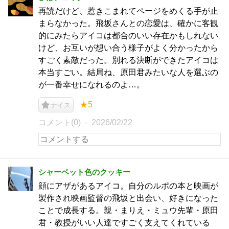
再読だけど、惹きこまれてページをめくる手が止
まらなかった。飛坂さんとの恋愛は、確かに客観
的にみたらアイコは都合のいい存在かもしれない
けど、お互いが想い合う様子がよく分かったから
すごく素敵だった。別れる決断ができたアイコは
本当すごい。結局ね、原田君みたいな人を選ぶの
が一番幸せになれるのよ…。
★5
ナイス
コメント(0)
2026/02/22
シャーベット色のクッキー
顔にアザがあるアイコ。自分のルポの本と映画が
製作され映画監督の飛坂と出会い、好きになった
ことで成長する。親・まりえ・ミュウ先輩・原田
君・教授がいい人達ですごく支えてくれている