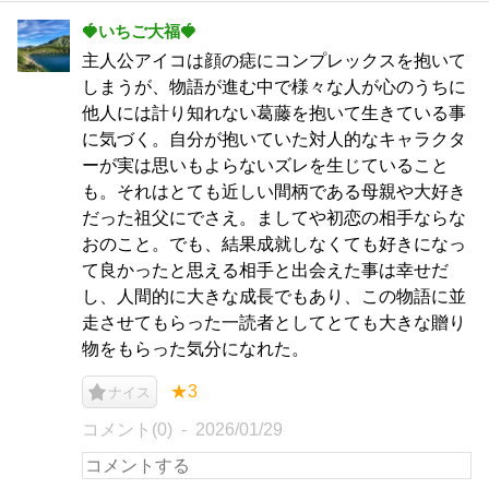
🍓いちご大福🍓
主人公アイコは顔の痣にコンプレックスを抱いて
しまうが、物語が進む中で様々な人が心のうちに
他人には計り知れない葛藤を抱いて生きている事
に気づく。自分が抱いていた対人的なキャラクタ
ーが実は思いもよらないズレを生じていること
も。それはとても近しい間柄である母親や大好き
だった祖父にでさえ。ましてや初恋の相手ならな
おのこと。でも、結果成就しなくても好きになっ
て良かったと思える相手と出会えた事は幸せだ
し、人間的に大きな成長でもあり、この物語に並
走させてもらった一読者としてとても大きな贈り
物をもらった気分になれた。
★3
ナイス
コメント(0)
2026/01/29