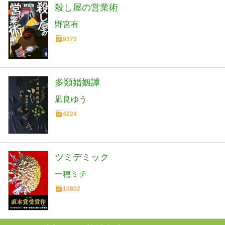
殺し屋の営業術
野宮有
9370
多類婚姻譚
凪良ゆう
4224
ツミデミック
一穂ミチ
10802