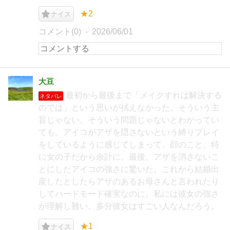
★2
ナイス
コメント(0)
2026/06/01
大豆
最初から最後まで「メイクすれば解決する
ネタバレ
のでは」という思いが拭えなかった。そういう主
旨じゃない、そういう問題じゃないとわかってい
ても。アイコがアザを隠さないという縛りプレイ
をしているように感じてしまって。顔のこと、特
に女の子だから余計に。最後、アザを消さないこ
とにしたアイコの強さに驚いた。これから結婚出
産したとしたらアザのあるお母さんと言われたり
してハードモード確実なのに。私には彼女の強さ
が理解し難い。多分彼女はすごい人なんだろう。
★1
ナイス