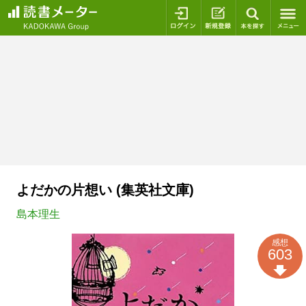
ログイン
新規登録
本を探
よだかの片想い (集英社文庫)
島本理生
感想
603