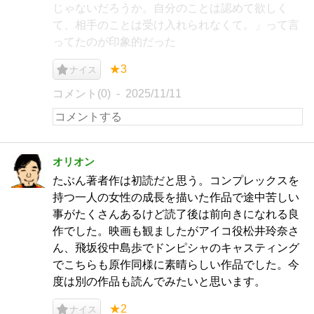
じゃないだろうか。自分のことは認めて欲しく
て、相手のことは受け入れられなくて。」って言
ってたのが印象的だった
★3
ナイス
コメント(0)
2025/11/11
オリオン
たぶん著者作は初読だと思う。コンプレックスを
持つ一人の女性の成長を描いた作品で途中苦しい
事がたくさんあるけど読了後は前向きになれる良
作でした。映画も観ましたがアイコ役松井玲奈さ
ん、飛坂役中島歩でドンピシャのキャスティング
でこちらも原作同様に素晴らしい作品でした。今
度は別の作品も読んでみたいと思います。
★2
ナイス