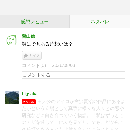
感想レビュー
ネタバレ
畠山信一
誰にでもある片想いは？
ナイス
コメント(0)
2026/08/03
bigsaka
主人公のアイコが宮沢賢治の作品にあるよ
ネタバレ
だかという立場として真摯に様々な人々との恋や
研究などに向き合つていく物語。「私はずっとこ
のアザを通して、他人を見てた。でも、だからこ
そ信頼できる人とだけ付き合ってこられたんで