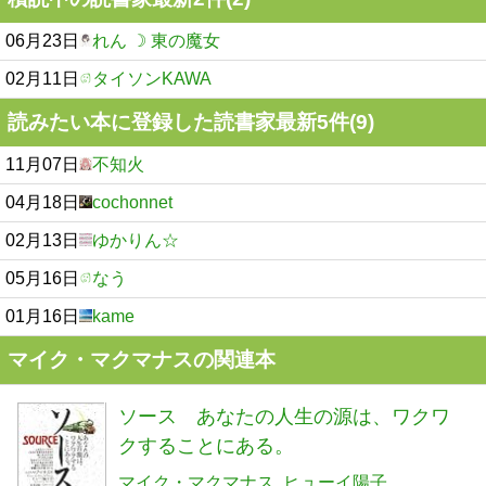
06月23日
れん ☽ 東の魔女
02月11日
タイソンKAWA
読みたい本に登録した読書家最新5件(9)
11月07日
不知火
04月18日
cochonnet
02月13日
ゆかりん☆
05月16日
なう
01月16日
kame
マイク・マクマナスの関連本
ソース あなたの人生の源は、ワクワ
クすることにある。
マイク・マクマナス
ヒューイ陽子