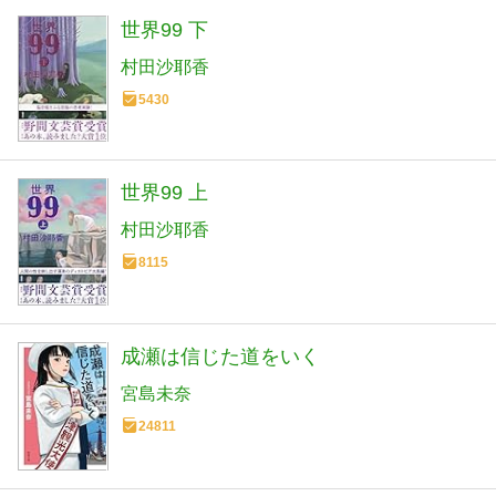
世界99 下
村田沙耶香
5430
世界99 上
村田沙耶香
8115
成瀬は信じた道をいく
宮島未奈
24811