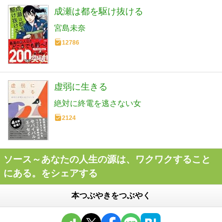
成瀬は都を駆け抜ける
宮島未奈
12786
虚弱に生きる
絶対に終電を逃さない女
2124
ソース～あなたの人生の源は、ワクワクすること
にある。をシェアする
本つぶやきをつぶやく