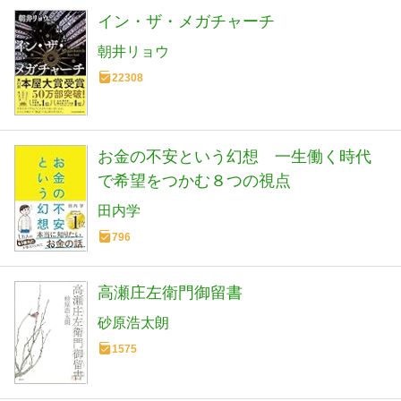
イン・ザ・メガチャーチ
朝井リョウ
22308
お金の不安という幻想 一生働く時代
で希望をつかむ８つの視点
田内学
796
高瀬庄左衛門御留書
砂原浩太朗
1575