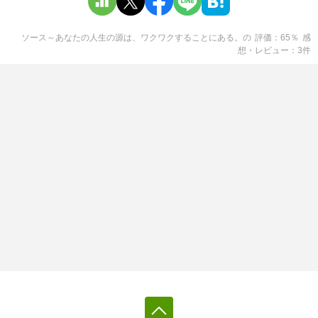
ソース～あなたの人生の源は、ワクワクすることにある。
の
評価
65
％
感
想・レビュー
3
件