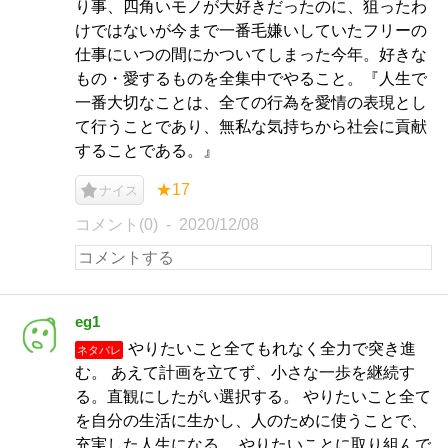
り事、四角いモノが大好きだったのに、狙ったわ
けではないが今まで一番毛嫌いしていたフリーの
仕事にいつの間にかついてしまった今年。好きな
もの・愛するものを全集中でやること。『人生で
一番大切なことは、全ての行為を愛情の表現とし
て行うことであり、無私な気持ちから社会に貢献
することである。』
★17
ナイス
コメント(0)
2020/12/08
eg1
やりたいこと全てもれなく全力で突き進
ネタバレ
む。 あえて計画を立てず、小さな一歩を継続す
る。直観にしたがい選択する。 やりたいこと全て
を自分の生活に生かし、人のために使うことで、
充実した人生になる。 やりたいことに取り組んで