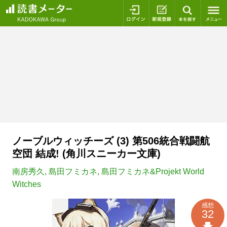
ログイン
新規登録
本を探
ノーブルウィッチーズ (3) 第506統合戦闘航
空団 結成! (角川スニーカー文庫)
南房秀久
,
島田フミカネ
,
島田フミカネ&Projekt World
Witches
感想
32