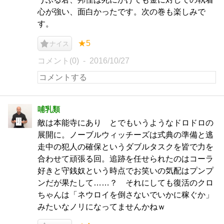
心が強い、面白かったです。次の巻も楽しみで
す。
★5
ナイス
コメント(0)
2016/10/27
哺乳類
敵は本能寺にあり とでもいうようなドロドロの
展開に。ノーブルウィッチーズは式典の準備と逃
走中の犯人の確保というダブルタスクを皆で力を
合わせて頑張る回。追跡を任せられたのはコーラ
好きと守銭奴という時点でお笑いの気配はプンプ
ンだが果たして……？ それにしても復活のクロ
ちゃんは「ネウロイを倒さないでいかに稼ぐか」
みたいなノリになってませんかねｗ