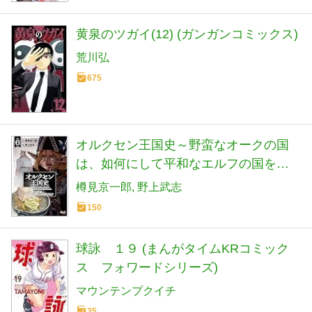
黄泉のツガイ(12) (ガンガンコミックス)
荒川弘
675
オルクセン王国史～野蛮なオークの国
は、如何にして平和なエルフの国を焼
き払うに至ったか～６ (【漫画】オルク
樽見京一郎
野上武志
セン王国史)
150
球詠 １９ (まんがタイムKRコミック
ス フォワードシリーズ)
マウンテンプクイチ
35