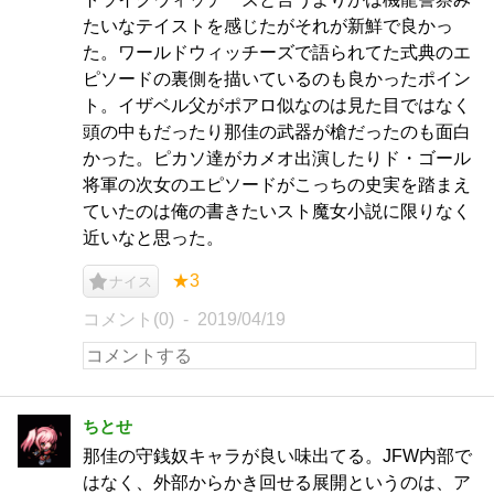
たいなテイストを感じたがそれが新鮮で良かっ
た。ワールドウィッチーズで語られてた式典のエ
ピソードの裏側を描いているのも良かったポイン
ト。イザベル父がポアロ似なのは見た目ではなく
頭の中もだったり那佳の武器が槍だったのも面白
かった。ピカソ達がカメオ出演したりド・ゴール
将軍の次女のエピソードがこっちの史実を踏まえ
ていたのは俺の書きたいスト魔女小説に限りなく
近いなと思った。
★3
ナイス
コメント(0)
2019/04/19
ちとせ
那佳の守銭奴キャラが良い味出てる。JFW内部で
はなく、外部からかき回せる展開というのは、ア