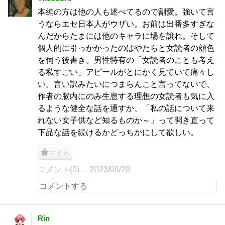
本編の方は他の人も述べてるので割愛。強いて言
うならエセ日本人がウザい。お前は出番多すぎな
んだからたまには他のキャラに場を譲れ。そして
個人的に引っかかったのはやたらと女読者の顔色
を伺う後書き。男性特有の「女読者のことも考え
る私すごい」アピールがとにかく見ていて痛々し
い。言い訳みたいにつまらんこと言ってないで、
作者の脳内にのみ生息する理想の女読者も気に入
るような健全な話を通すか、「私の話について来
れない女子供など知るものか～」って開き直って
下品な話を続けるかどっちかにして欲しい。
ナイス
コメント(0)
2023/08/28
Rin