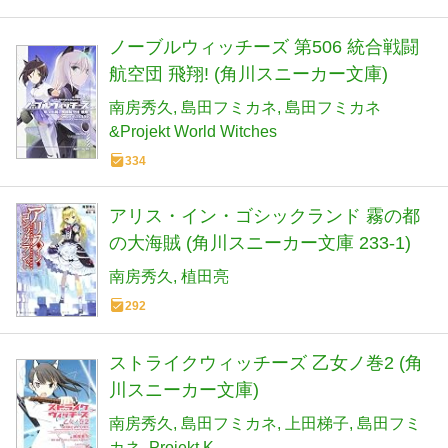
ノーブルウィッチーズ 第506 統合戦闘
航空団 飛翔! (角川スニーカー文庫)
南房秀久
島田フミカネ
島田フミカネ
&Projekt World Witches
334
アリス・イン・ゴシックランド 霧の都
の大海賊 (角川スニーカー文庫 233-1)
南房秀久
植田亮
292
ストライクウィッチーズ 乙女ノ巻2 (角
川スニーカー文庫)
南房秀久
島田フミカネ
上田梯子
島田フミ
カネ
Projekt K