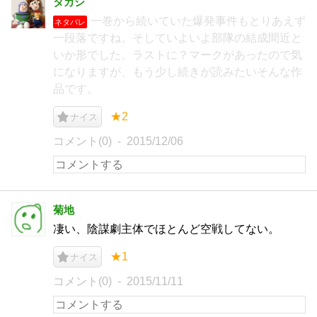
タカシ
一巻から続いていた爆発事件もとりあえず
ネタバレ
一段落ですね。そしていよいよ部隊の結成間近と
いか形でした。ラストに？マークがあったので気
になりますが、もう少し続きが読みたいそんな作
品です。
★2
ナイス
コメント(0)
2015/12/06
菊地
凄い、陰謀劇主体でほとんど空戦してない。
★1
ナイス
コメント(0)
2015/11/11