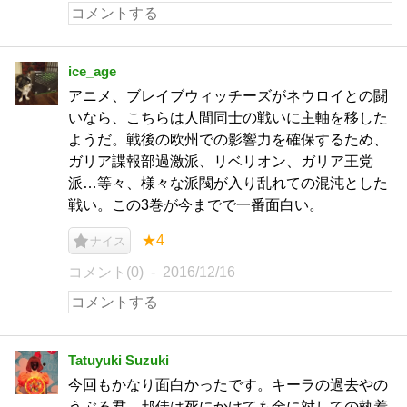
ice_age
アニメ、ブレイブウィッチーズがネウロイとの闘
いなら、こちらは人間同士の戦いに主軸を移した
ようだ。戦後の欧州での影響力を確保するため、
ガリア諜報部過激派、リベリオン、ガリア王党
派…等々、様々な派閥が入り乱れての混沌とした
戦い。この3巻が今までで一番面白い。
★4
ナイス
コメント(0)
2016/12/16
Tatuyuki Suzuki
今回もかなり面白かったです。キーラの過去やの
うぶる君、邦佳は死にかけても金に対しての執着