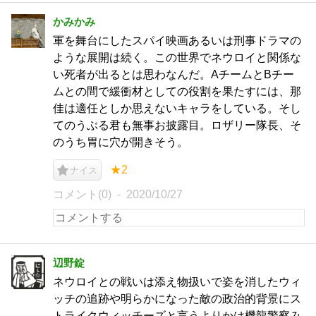
かみかみ
軍を舞台にしたスパイ映画あるいは刑事ドラマの
ような展開は続く。この世界でネウロイと関係な
い死者が出るとは思わなんだ。AチームとBチー
ムとの間で緩衝材としての役割を果たすには、那
佳は適任としか思えないキャラをしている。そし
てのうぶる君も無事お披露目。ロザリー隊長、そ
のうち胃に穴が開きそう。
★2
ナイス
コメント(0)
2020/10/27
辺野錠
ネウロイとの戦いは添え物扱いで姿を消したウィ
ッチの追跡や明らかになった敵の政治的背景にス
トライクウィッチーズと言うよりかは機龍警察み