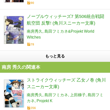
90
ノーブルウィッチーズ7 第506統合戦闘
航空団 反撃! (角川スニーカー文庫)
南房秀久
島田フミカネ&Projekt World
Witches
78
もっと見る
南房 秀久の関連本
ストライクウィッチーズ 乙女ノ巻 (角川
スニーカー文庫)
南房秀久
島田フミカネ
上田梯子
島田フミ
カネ
Projekt K
356