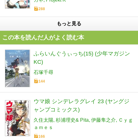
288
もっと見る
この本を読んだ人がよく読む本
ふらいんぐうぃっち(15) (少年マガジン
KC)
石塚千尋
144
ウマ娘 シンデレラグレイ 23 (ヤングジ
ャンプコミックス)
久住太陽
杉浦理史& Pita
伊藤隼之介
Ｃｙｇ
ａｍｅｓ
166