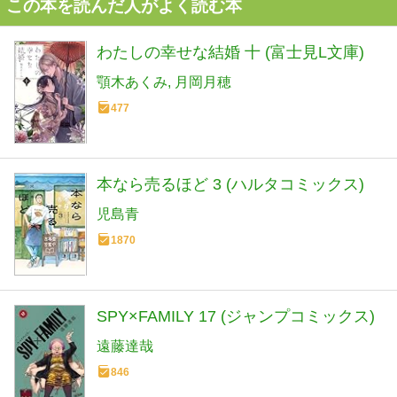
この本を読んだ人がよく読む本
わたしの幸せな結婚 十 (富士見L文庫)
顎木あくみ
月岡月穂
477
本なら売るほど 3 (ハルタコミックス)
児島青
1870
SPY×FAMILY 17 (ジャンプコミックス)
遠藤達哉
846