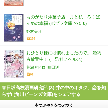
ものがたり洋菓子店 月と私 ろくば
んめの幸福 (ポプラ文庫 の 5-6)
野村美月
256
おひとり様には慣れましたので。 婚約
者放置中！ (一迅社ノベルス)
荒瀬ヤヒロ
晴田巡
92
春日坂高校漫画研究部 (3) 井の中のオタク、恋を知
らず! (角川ビーンズ文庫)をシェアする
本つぶやきをつぶやく