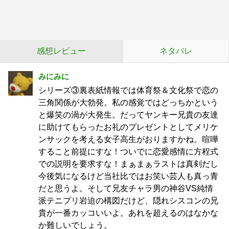
感想レビュー
ネタバレ
みにみに
シリーズ③裏表紙情報では体育祭＆文化祭で恋の
三角関係が大勃発。私の感覚ではどっちかという
と爆笑の渦が大発生。だってヤンキー兄貴の友達
に助けてもらったお礼のプレゼントとしてメリケ
ンサックを考える女子高生がおりますかね。喧嘩
すること前提にすな！ついでに恋愛感情に方程式
での説明を要求すな！まぁまぁラストは真剣だし
今後気になるけど当社比ではお笑い芸人も真っ青
だと思うよ。そして兄友チャラ男の神谷VS純情
派テニプリ岩迫の構図だけど、隠れシスコンの兄
貴が一番カッコいいよ。あれを超えるのはなかな
か難しいでしょう。