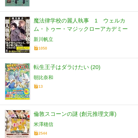
魔法律学校の麗人執事 1 ウェルカ
ム・トゥー・マジックローアカデミー
新川帆立
1050
転生王子はダラけたい (20)
朝比奈和
13
倫敦スコーンの謎 (創元推理文庫)
米澤穂信
2544