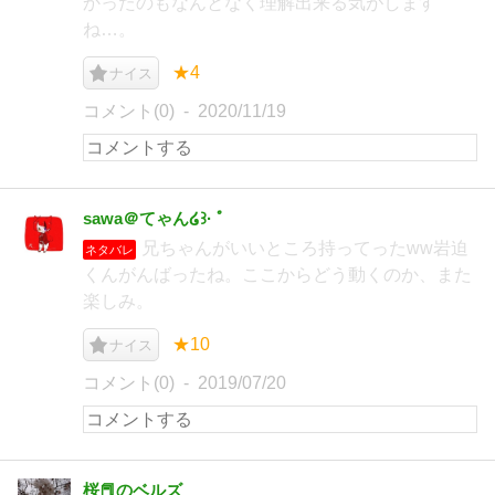
かったのもなんとなく理解出来る気がします
ね…。
★4
ナイス
コメント(0)
2020/11/19
sawa＠てゃん໒꒱· ﾟ
兄ちゃんがいいところ持ってったww岩迫
ネタバレ
くんがんばったね。ここからどう動くのか、また
楽しみ。
★10
ナイス
コメント(0)
2019/07/20
桜📕のベルズ