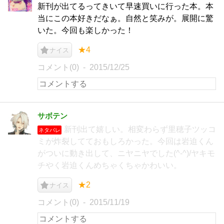
新刊が出てるってきいて早速買いに行った本。本
当にこの本好きだなぁ。自然と笑みが。展開に驚
いた。今回も楽しかった！
★4
ナイス
コメント(0)
2015/12/25
サボテン
新刊出て嬉しい。相変わらず里穂子ツッコ
ネタバレ
ミが炸裂してておもしろかった。今回は岩迫くん
がついに動き出して、ニヤニヤでした(^-^)/ヤキモ
チやく岩迫くんめちゃくちゃかわいい。
★2
ナイス
コメント(0)
2015/11/19