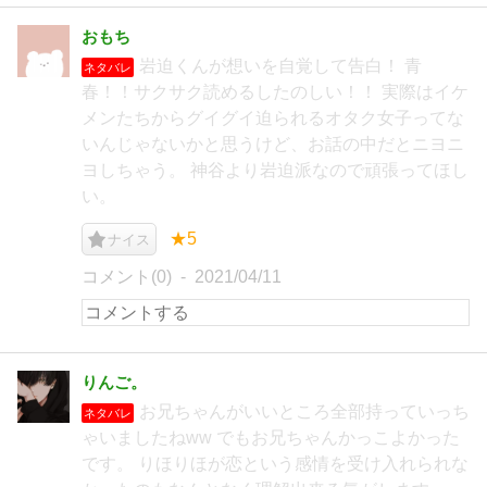
おもち
岩迫くんが想いを自覚して告白！ 青
ネタバレ
春！！サクサク読めるしたのしい！！ 実際はイケ
メンたちからグイグイ迫られるオタク女子ってな
いんじゃないかと思うけど、お話の中だとニヨニ
ヨしちゃう。 神谷より岩迫派なので頑張ってほし
い。
★5
ナイス
コメント(0)
2021/04/11
りんご。
お兄ちゃんがいいところ全部持っていっち
ネタバレ
ゃいましたねww でもお兄ちゃんかっこよかった
です。 りほりほが恋という感情を受け入れられな