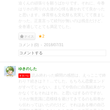
迫くんの頑張りを願うばかりです。それに、今巻
はリホの周りの人達の心情も書かれてて良かった
と思います。体育祭も文化祭も充実してて羨まし
かった。正直言って続刊が無いのは残念だけど、
全巻通してとても満足でした。
★2
ナイス
コメント(0)
2018/07/31
ゆきのした
読み終わった瞬間の感想は、えっここで終
ネタバレ
わり？続きは？！…でした。もちろん恋愛エンド
がすべてじゃない、ましてや告白に白黒結末がつ
かなくてもそれはそれ、と思いはするのですが。
リホが無意識に恋模様を避けてきてるのも前巻か
ら伝わってはいたのだけど、それはある種の自己