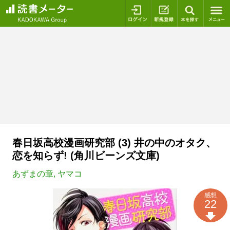
ログイン
新規登録
本を探
春日坂高校漫画研究部 (3) 井の中のオタク、
恋を知らず! (角川ビーンズ文庫)
あずまの章
,
ヤマコ
感想
22