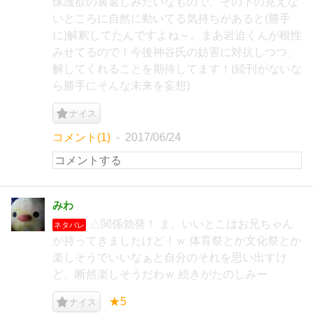
保護欲の裏返しみたいなもので、その下の見えな
いところに自然に動いてる気持ちがあると(勝手
に)解釈してたんですよね～。まあ岩迫くんが根性
みせてるので！今後神谷氏の妨害に対抗しつつ、
解してくれることを期待してます！(続刊がないな
ら勝手にそんな未来を妄想)
ナイス
コメント(1)
2017/06/24
みわ
△関係勃発！ ま、いいとこはお兄ちゃん
ネタバレ
が持ってきましたけど！ｗ 体育祭とか文化祭とか
楽しそうでいいなぁと自分のそれを思い出すけ
ど、断然楽しそうだわｗ 続きがたのしみー
★5
ナイス