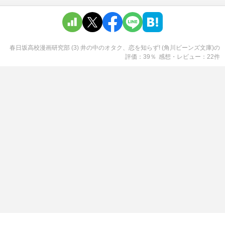
春日坂高校漫画研究部 (3) 井の中のオタク、恋を知らず! (角川ビーンズ文庫)
の
評価
39
％
感想・レビュー
22
件