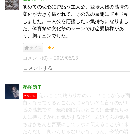
初めての恋心に戸惑う主人公。登場人物の感情の
変化が大きく描かれて、その先の展開にドキドキ
しました。主人公を応援したい気持ちになりまし
た。体育祭や文化祭のシーンでは恋愛模様があ
り、胸キュンでした。
★2
ナイス
コメント(0)
2019/05/13
夜桜 透子
え…ここで終わりなの…！？ここからが面
ネタバレ
白くなってくるとこなんじゃない？と言うのが１
番の感想です。最終的に良いところは全部兄ちゃ
んに持ってかれた気がするけど、岩迫くんの気持
ちはきちんと言葉にしてリホに伝えることが出来
たんだし、良いんじゃないかな、うん。今後の岩