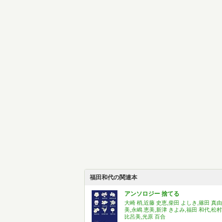
福田和代の関連本
アンソロジー 捨てる
大崎 梢,近藤 史恵,柴田 よしき,篠田 真由
美,永嶋 恵美,新津 きよみ,福田 和代,松村
比呂美,光原 百合