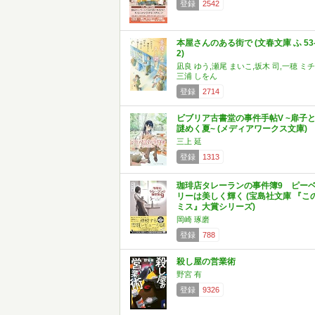
登録
2542
本屋さんのある街で (文春文庫 ふ 53
2)
凪良 ゆう,瀬尾 まいこ,坂木 司,一穂 ミチ
三浦 しをん
登録
2714
ビブリア古書堂の事件手帖V ~扉子
謎めく夏~ (メディアワークス文庫)
三上 延
登録
1313
珈琲店タレーランの事件簿9 ピー
リーは美しく輝く (宝島社文庫 『こ
ミス』大賞シリーズ)
岡崎 琢磨
登録
788
殺し屋の営業術
野宮 有
登録
9326