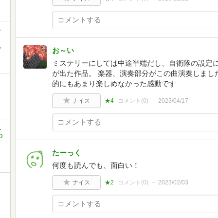
-
,
お～い
ミステリーにしては中途半端だし、自衛隊の設定
が出た作品。 楽器、演奏部分がこの曲演奏しまし
と
的にもあまり楽しめなかった感動です
ナイス
★4
コメント(
0
)
2023/04/17
ベ
の
たーっく
何度も読んでも、面白い！
ナイス
★2
コメント(
0
)
2023/02/03