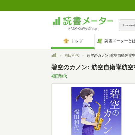
Amazo
トップ
読書メーターと
トップ
福田和代
碧空のカノン: 航空自衛隊航空中央音楽隊ノート (光文社文庫 ふ
碧空のカノン: 航空自衛隊航空中
福田和代