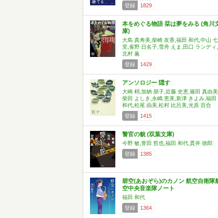
登録
1829
本をめぐる物語 栞は夢をみる (角川
庫)
大島 真寿美,柴崎 友香,福田 和代,中山 七
里,雀野 日名子,雪舟 えま,田口 ランディ,
北村 薫
登録
1429
アンソロジー 隠す
大崎 梢,加納 朋子,近藤 史恵,篠田 真由美
柴田 よしき,永嶋 恵美,新津 きよみ,福田
和代,松尾 由美,松村 比呂美,光原 百合
登録
1415
警官の貌 (双葉文庫)
今野 敏,誉田 哲也,福田 和代,貫井 徳郎
登録
1385
碧空(あおぞら)のカノン 航空自衛隊
空中央音楽隊ノート
福田 和代
登録
1364