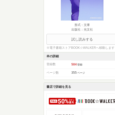
形式：文庫
出版社：光文社
試し読みする
※電子書籍ストアBOOK☆WALKERへ移動します
本の詳細
登録数
504
登録
ページ数
355
ページ
書店で詳細を見る