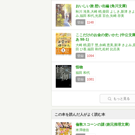
おいしい旅 想い出編 (角川文庫)
秋川 滝美,大崎 梢,柴田 よしき,新津 きよ
み,福田 和代,光原 百合,矢崎 存美
登録
1148
ここだけのお金の使いかた (中公文
あ 98-1)
大崎 梢,図子 慧,永嶋 恵美,新津 きよみ,
田 ひ香,福田 和代,松村 比呂美
登録
1094
怪物
福田 和代
登録
1081
もっと見る
この本を読んだ人がよく読む本
倫敦スコーンの謎 (創元推理文庫)
米澤穂信