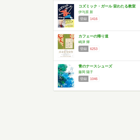
コズミック・ガール 宙わたる教室
伊与原 新
登録
1416
カフェーの帰り道
嶋津 輝
登録
6253
青のナースシューズ
藤岡 陽子
登録
1046