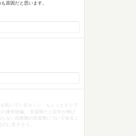
のも原因だと思います。
スを吹いているカノン。ちょっとドジで
の連作短編。 音楽隊だと定年が伸び
知らない自衛隊の音楽隊について知るこ
るのに良さそう。