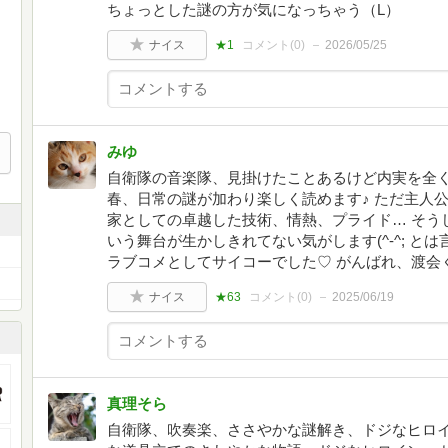
ちょっとした謎の方が気になっちゃう（L）
ナイス
★1
コメント(
0
)
2026/05/25
みゆ
自衛隊の音楽隊、見掛けたことあるけど内実を全
春、日常の謎が加わり楽しく読めます♪ ただ主人
家としての卓越した技術、情熱、プライド… そう
いう舞台が生かしきれてない気がします(^-^; 
ラブコメとしてサイコーでした♡ がんばれ、渡会く～
ナイス
★63
コメント(
0
)
2025/06/19
真理そら
自衛隊、吹奏楽、ささやかな謎解き、ドジなヒロ