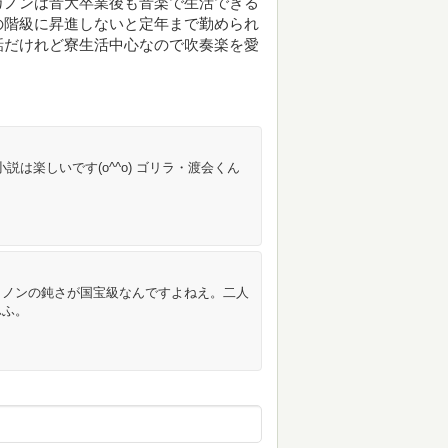
カノンは音大卒業後も音楽で生活できる
の階級に昇進しないと定年まで勤められ
話だけれど寮生活中心なので吹奏楽を愛
小説は楽しいです(o^^o) ゴリラ・渡会くん
カノンの鈍さが国宝級なんですよねえ。二人
ふふ。