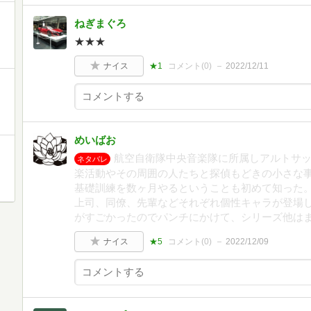
ねぎまぐろ
★★★
ナイス
★1
コメント(
0
)
2022/12/11
めいばお
航空自衛隊中央音楽隊に所属しアルトサ
ネタバレ
楽活動やその周囲の人たちと探偵もどきの小さな
基礎訓練を数ヶ月やるということも初めて知った
上司、同僚、先輩などそれぞれ個性キャラが登場
がすごかったのでパンチにかけて、シリーズ他は
ナイス
★5
コメント(
0
)
2022/12/09