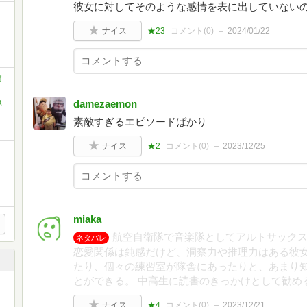
彼女に対してそのような感情を表に出していない
ナイス
★23
コメント(
0
)
2024/01/22
庫
原
damezaemon
素敵すぎるエピソードばかり
ナイス
★2
コメント(
0
)
2023/12/25
miaka
航空自衛隊で音楽隊としてアルトサック
ネタバレ
恋愛関係は鈍感だけど、洞察力や推理力はある彼女
たり、個々の練習室が隊舎にあったりと、あまり
とができる。 中高生に読書のきっかけとして勧め
ナイス
★4
コメント(
0
)
2023/12/21