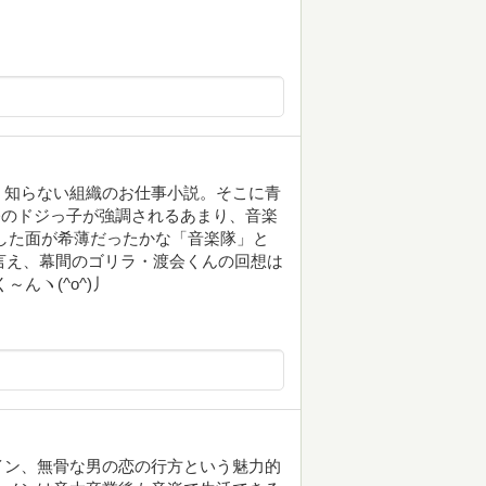
く知らない組織のお仕事小説。そこに青
公のドジっ子が強調されるあまり、音楽
した面が希薄だったかな「音楽隊」と
とは言え、幕間のゴリラ・渡会くんの回想は
んヽ(^o^)丿
イン、無骨な男の恋の行方という魅力的