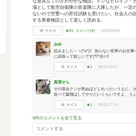
な道具立てのさわやかな物語。ドジなヒロイン・
場として航空自衛隊の音楽隊に入隊したが、一定
ないので空曹への昇任試験も受けたい。社会人の
する青春物語として楽しく読める。
ナイス
★53
コメント(
4
)
2025/06/06
みゆ
読みました～ヽ(^o^)丿 知らない世界のお仕事
に頑張って欲しいです('∇^d)☆!!
ナイス
★1
06/19 10:17
真理そら
その渡会クンが死ぬほどじれったいうえに、
並べて蹴飛ばしてやりたいくらいですよ、う
ナイス
★1
06/20 17:14
4件のコメントを全て見る