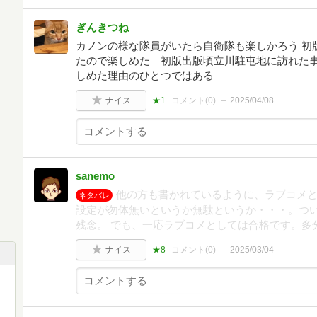
ぎんきつね
カノンの様な隊員がいたら自衛隊も楽しかろう 初
たので楽しめた 初版出版頃立川駐屯地に訪れた
しめた理由のひとつではある
ナイス
★1
コメント(
0
)
2025/04/08
sanemo
他の方も書かれているように、ラブコメ
ネタバレ
設定が勿体無いというか無駄というか・・・。つ
残念。 でも、一応ラブコメとしては合格です。多
ナイス
★8
コメント(
0
)
2025/03/04