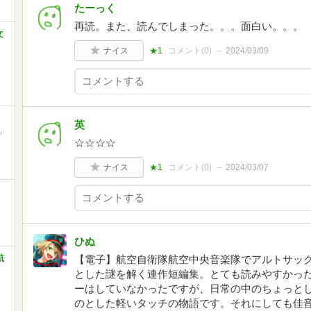
たーっく
再読。また、読んでしまった。。。面白い。。。
文
ナイス
★1
コメント(
0
)
2024/03/09
英
,
☆☆☆☆
ナイス
★1
コメント(
0
)
2024/03/07
ひぬ
航
【電子】航空自衛隊航空中央音楽隊でアルトサッ
とした謎を解く連作短編集。とても読みやすかっ
ーはしていなかったですが、日常の中のちょっと
のとした軽いタッチの物語です。それにしても佳