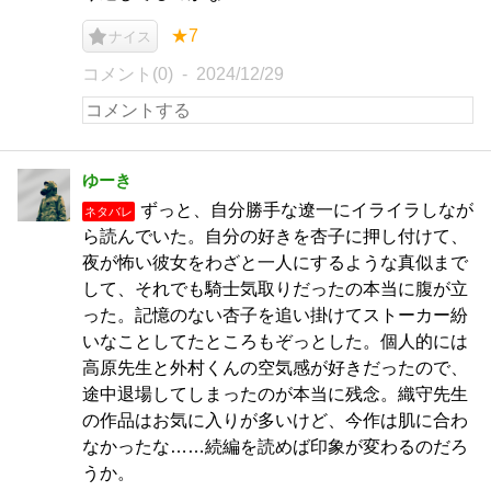
★7
ナイス
コメント(0)
2024/12/29
ゆーき
ずっと、自分勝手な遼一にイライラしなが
ネタバレ
ら読んでいた。自分の好きを杏子に押し付けて、
夜が怖い彼女をわざと一人にするような真似まで
して、それでも騎士気取りだったの本当に腹が立
った。記憶のない杏子を追い掛けてストーカー紛
いなことしてたところもぞっとした。個人的には
高原先生と外村くんの空気感が好きだったので、
途中退場してしまったのが本当に残念。織守先生
の作品はお気に入りが多いけど、今作は肌に合わ
なかったな……続編を読めば印象が変わるのだろ
うか。