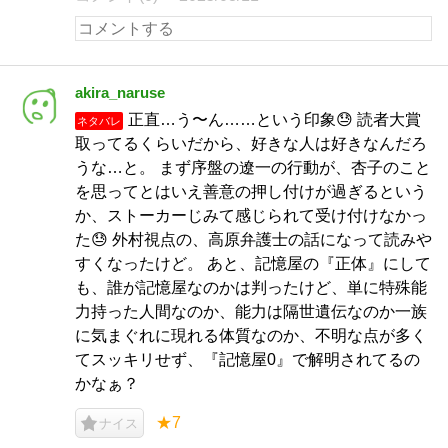
akira_naruse
正直…う〜ん……という印象😓 読者大賞
ネタバレ
取ってるくらいだから、好きな人は好きなんだろ
うな…と。 まず序盤の遼一の行動が、杏子のこと
を思ってとはいえ善意の押し付けが過ぎるという
か、ストーカーじみて感じられて受け付けなかっ
た😓 外村視点の、高原弁護士の話になって読みや
すくなったけど。 あと、記憶屋の『正体』にして
も、誰が記憶屋なのかは判ったけど、単に特殊能
力持った人間なのか、能力は隔世遺伝なのか一族
に気まぐれに現れる体質なのか、不明な点が多く
てスッキリせず、『記憶屋0』で解明されてるの
かなぁ？
★7
ナイス