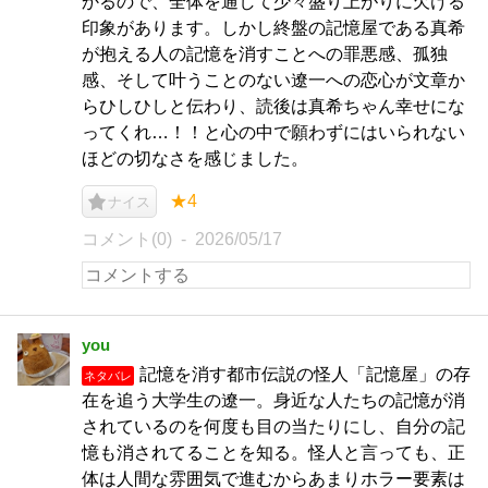
かるので、全体を通して少々盛り上がりに欠ける
印象があります。しかし終盤の記憶屋である真希
が抱える人の記憶を消すことへの罪悪感、孤独
感、そして叶うことのない遼一への恋心が文章か
らひしひしと伝わり、読後は真希ちゃん幸せにな
ってくれ…！！と心の中で願わずにはいられない
ほどの切なさを感じました。
★4
ナイス
コメント(0)
2026/05/17
you
記憶を消す都市伝説の怪人「記憶屋」の存
ネタバレ
在を追う大学生の遼一。身近な人たちの記憶が消
されているのを何度も目の当たりにし、自分の記
憶も消されてることを知る。怪人と言っても、正
体は人間な雰囲気で進むからあまりホラー要素は