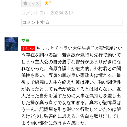
★7
ナイス
コメント(0)
2026/02/17
マヨ
ちょっとチャラい大学生男子が記憶屋とい
ネタバレ
う存在を調べる話。若さ故か気持ち先行で動いて
しまう主人公の自分勝手な部分があまり好きにな
れなかった。高原弁護士が魅力的。外村君との関
係性も良い。専属の腕が良い家政夫は憧れる。最
後まで綺麗に人生を終えた彼は凄い。強い関係性
があったとしても恋が成就するとは限らない。友
人だった自分を返すために大事な気持ちを差し出
した操が真っ直ぐで切なすぎる。真希が記憶屋は
うーん。記憶屋を引き継いで行動していたのは解
るけど少し独善的に思える。告白を取り消してし
まう弱い部分に危うさを感じた。