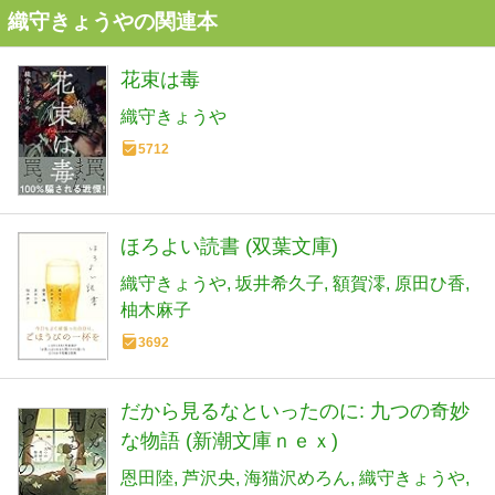
織守きょうやの関連本
花束は毒
織守きょうや
5712
ほろよい読書 (双葉文庫)
織守きょうや
坂井希久子
額賀澪
原田ひ香
柚木麻子
3692
だから見るなといったのに: 九つの奇妙
な物語 (新潮文庫ｎｅｘ)
恩田陸
芦沢央
海猫沢めろん
織守きょうや