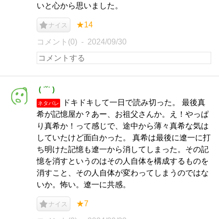
いと心から思いました。
★14
ナイス
コメント(0)
2024/09/30
‪︎‬ ‪︎( ˙˘˙ )
ドキドキして一日で読み切った。 最後真
ネタバレ
希が記憶屋か？あー、お祖父さんか。え！やっぱ
り真希か！って感じで、途中から薄々真希な気は
していたけど面白かった。 真希は最後に遼一に打
ち明けた記憶も遼一から消してしまった。その記
憶を消すというのはその人自体を構成するものを
消すこと、その人自体が変わってしまうのではな
いか。怖い。遼一に共感。
★7
ナイス