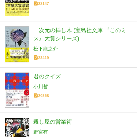
22147
一次元の挿し木 (宝島社文庫 『このミ
ス』大賞シリーズ)
松下龍之介
23419
君のクイズ
小川哲
20358
殺し屋の営業術
野宮有