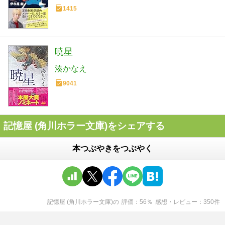
1415
暁星
湊かなえ
9041
記憶屋 (角川ホラー文庫)をシェアする
本つぶやきをつぶやく
記憶屋 (角川ホラー文庫)
の
評価
56
％
感想・レビュー
350
件