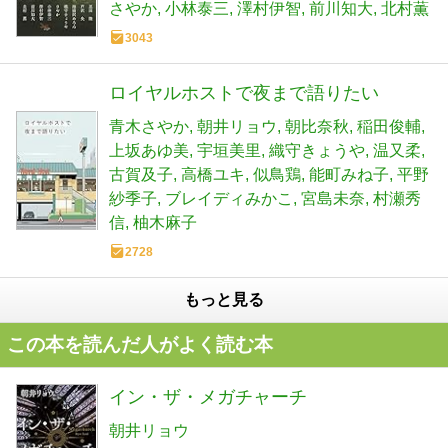
さやか
小林泰三
澤村伊智
前川知大
北村薫
3043
ロイヤルホストで夜まで語りたい
青木さやか
朝井リョウ
朝比奈秋
稲田俊輔
上坂あゆ美
宇垣美里
織守きょうや
温又柔
古賀及子
高橋ユキ
似鳥鶏
能町みね子
平野
紗季子
ブレイディみかこ
宮島未奈
村瀬秀
信
柚木麻子
2728
もっと見る
この本を読んだ人がよく読む本
イン・ザ・メガチャーチ
朝井リョウ