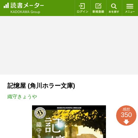
ログイン
新規登録
本を探
記憶屋 (角川ホラー文庫)
織守きょうや
感想
350