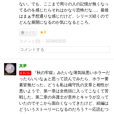
ない。でも、ここまで周りの人の記憶が無くなっ
てるのを感じたらそれはかなり恐怖だな…。最後
はまぁ予想通りな感じだけど、シリーズ続くので
どんな展開になるのか気になるところ。
★8
ナイス
コメント(0)
2026/03/20
真夢
『秋の牢獄』みたいな薄気味悪いホラーだ
ネタバレ
ったらいいなぁと思って読んでみたら、ホラー要
素皆無だった。どうも私は織守氏の文章と相性が
悪いようで、第一章は全然頭に入ってこなくて苦
戦した。第二章の弁護士が意外とキャラが立って
いたのでそこから面白くなってきたけど、続編は
どういうストーリーになるのだろう？一応読むつ