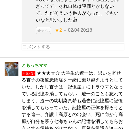
ざってて、それ自体は評価とかしない
で、ただそういう過去があった、でもい
いなと思いました👍
★2
02/04 20:18
ナイス
ともっちママ
★★★☆☆ 大学生の遼一は、思いを寄せ
ネタバレ
る杏子の夜道恐怖症を一緒に乗り越えようとして
いた。しかし杏子は「記憶屋」にトラウマとなっ
ている記憶を消してもらい、遼一のことも忘れて
しまう。遼一の幼馴染真希も過去に記憶屋に記憶
を消してもらっていた。記憶屋の正体を探ろうと
する遼一、弁護士高原との出会い、死に向かう高
原が自分を慕う七海ちゃんの記憶を消してもらお
うとする気持ちがせつない。真希を気遣う遼一の