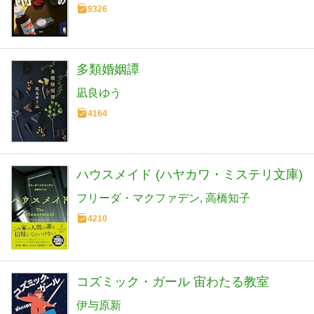
9326
多類婚姻譚
凪良ゆう
4164
ハウスメイド (ハヤカワ・ミステリ文庫)
フリーダ・マクファデン
高橋知子
4210
コズミック・ガール 宙わたる教室
伊与原新