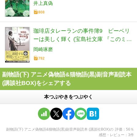
井上真偽
808
珈琲店タレーランの事件簿9 ピーベリ
ーは美しく輝く (宝島社文庫 『このミ
ス』大賞シリーズ)
岡崎琢磨
792
副物語(下) アニメ偽物語&猫物語(黒)副音声副読本
(講談社BOX)をシェアする
本つぶやきをつぶやく
副物語(下) アニメ偽物語&猫物語(黒)副音声副読本 (講談社BOX)
の
評価
56
％
感想・レビュー
3
件