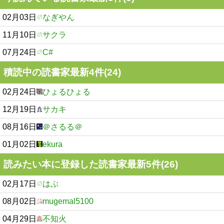
02月03日
なぎやん
11月10日
サクラ
07月24日
C#
積読中の読書家最新4件(24)
02月24日
ひょるひょる
12月19日
サカキ
08月16日
＠さるる＠
01月02日
ekura
読みたい本に登録した読書家最新5件(26)
02月17日
はぶ
08月02日
mugemal5100
04月29日
不知火