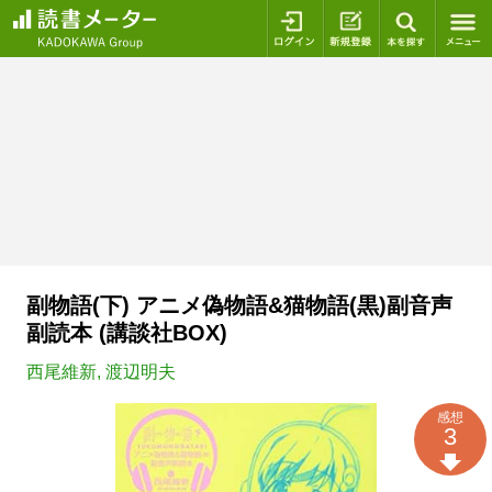
ログイン
新規登録
本を探
副物語(下) アニメ偽物語&猫物語(黒)副音声
副読本 (講談社BOX)
西尾維新
,
渡辺明夫
感想
3