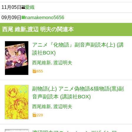
11月05日
愛織
09月09日
namakemono5656
西尾 維新,渡辺 明夫の関連本
アニメ『化物語』副音声副読本(上) (講
談社BOX)
西尾維新
渡辺明夫
655
副物語(上) アニメ偽物語&猫物語(黒)副
音声副読本 (講談社BOX)
西尾維新
渡辺明夫
229