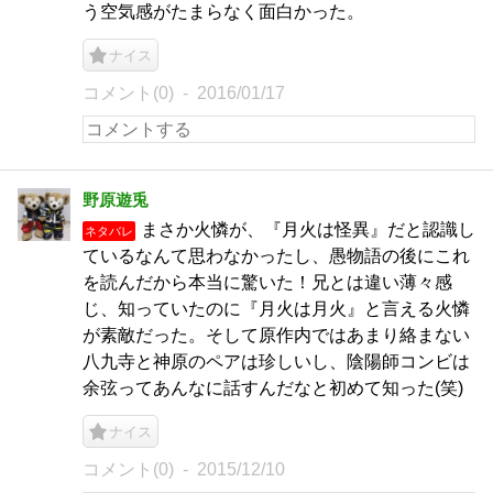
う空気感がたまらなく面白かった。
ナイス
コメント(0)
2016/01/17
野原遊兎
まさか火憐が、『月火は怪異』だと認識し
ネタバレ
ているなんて思わなかったし、愚物語の後にこれ
を読んだから本当に驚いた！兄とは違い薄々感
じ、知っていたのに『月火は月火』と言える火憐
が素敵だった。そして原作内ではあまり絡まない
八九寺と神原のペアは珍しいし、陰陽師コンビは
余弦ってあんなに話すんだなと初めて知った(笑)
ナイス
コメント(0)
2015/12/10