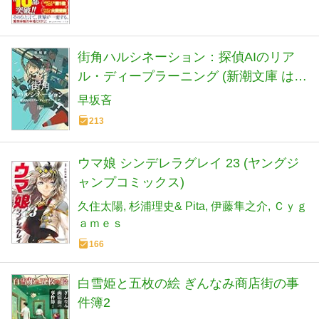
街角ハルシネーション：探偵AIのリア
ル・ディープラーニング (新潮文庫 は
72-5)
早坂吝
213
ウマ娘 シンデレラグレイ 23 (ヤングジ
ャンプコミックス)
久住太陽
杉浦理史& Pita
伊藤隼之介
Ｃｙｇ
ａｍｅｓ
166
白雪姫と五枚の絵 ぎんなみ商店街の事
件簿2