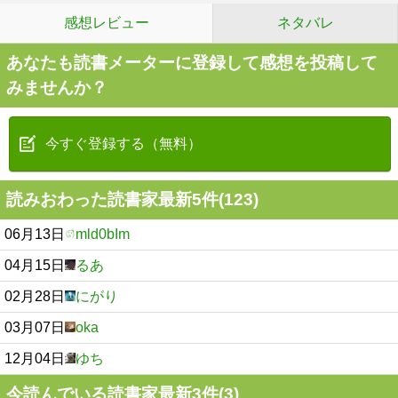
感想レビュー
ネタバレ
あなたも読書メーターに登録して感想を投稿して
みませんか？
今すぐ登録する（無料）
読みおわった読書家最新5件(123)
06月13日
mld0bIm
04月15日
るあ
02月28日
にがり
03月07日
oka
12月04日
ゆち
今読んでいる読書家最新3件(3)