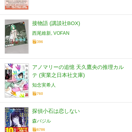
接物語 (講談社BOX)
西尾維新
VOFAN
396
アノマリーの追憶 天久鷹央の推理カル
テ (実業之日本社文庫)
知念実希人
760
探偵小石は恋しない
森バジル
6786