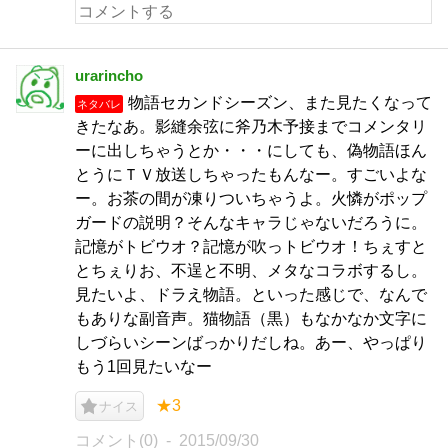
urarincho
物語セカンドシーズン、また見たくなって
ネタバレ
きたなあ。影縫余弦に斧乃木予接までコメンタリ
ーに出しちゃうとか・・・にしても、偽物語ほん
とうにＴＶ放送しちゃったもんなー。すごいよな
ー。お茶の間が凍りついちゃうよ。火憐がポップ
ガードの説明？そんなキャラじゃないだろうに。
記憶がトビウオ？記憶が吹っトビウオ！ちぇすと
とちぇりお、不逞と不明、メタなコラボするし。
見たいよ、ドラえ物語。といった感じで、なんで
もありな副音声。猫物語（黒）もなかなか文字に
しづらいシーンばっかりだしね。あー、やっぱり
もう1回見たいなー
★3
ナイス
コメント(0)
2015/09/30