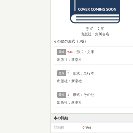
形式：文庫
出版社：角川書店
その他の形式（β版）
形式：文庫
登録
634
出版社：新潮社
形式：単行本
登録
2
出版社：新潮社
形式：その他
登録
1
出版社：新潮社
本の詳細
登録数
0
登録