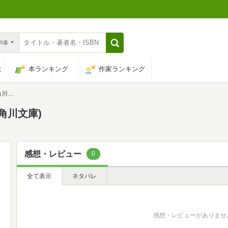
n和書
は
本ランキング
作家ランキング
庫)
角川文庫)
感想・レビュー
0
全て表示
ネタバレ
感想・レビューがありませ