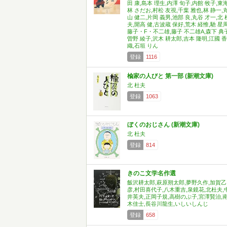
田 康,島本 理生,内澤 旬子,内館 牧子,東
林 さだお,村松 友視,千葉 雅也,林 静一,
山 健二,片岡 義男,池部 良,丸谷 才一,北 
夫,開高 健,古波蔵 保好,荒木 経惟,馳 星周
藤子・F・不二雄,藤子 不二雄A,森下 典子
曽野 綾子,沢木 耕太郎,吉本 隆明,江國 香
織,石垣 りん
登録
1116
楡家の人びと 第一部 (新潮文庫)
北 杜夫
登録
1063
ぼくのおじさん (新潮文庫)
北 杜夫
登録
814
きのこ文学名作選
飯沢耕太郎,萩原朔太郎,夢野久作,加賀乙
彦,村田喜代子,八木重吉,泉鏡花,北杜夫,
井英夫,正岡子規,高樹のぶ子,宮澤賢治,
木佳士,長谷川龍生,いしいしんじ
登録
658