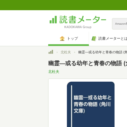
Amazo
トップ
読書メーターと
トップ
北杜夫
幽霊―或る幼年と青春の物語 (角川文
幽霊―或る幼年と青春の物語 (
北杜夫