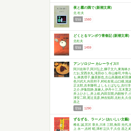
夜と霧の隅で (新潮文庫)
北 杜夫
登録
1560
どくとるマンボウ青春記 (新潮文庫)
北杜夫
登録
1459
アンソロジー カレーライス!!
阿川佐和子,阿川弘之,獅子文六,東海林さ
だお,安西水丸,滝田ゆう,寺山修司,中島
も,林真理子,藤原新也,古山高麗雄,町田康
色川武大,向田邦子,村松友視,山口瞳,池
正太郎,吉本隆明,よしもとばなな,吉行淳
之介,伊集院静,泉麻人,伊丹十三,五木寛之
井上ひさし,井上靖,内田百閒,内館牧子,
津安二郎,尾辻克彦,神吉拓郎,北杜夫,久
昌之
登録
1290
ずるずる、ラーメン (おいしい文藝)
椎名 誠,宮沢 章夫,川本 三郎,角田 光代,
上 永一,吉村 昭,津村 記久子,久住 昌之,