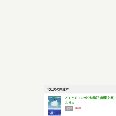
北杜夫の関連本
どくとるマンボウ航海記 (新潮文庫)
北 杜夫
登録
2698