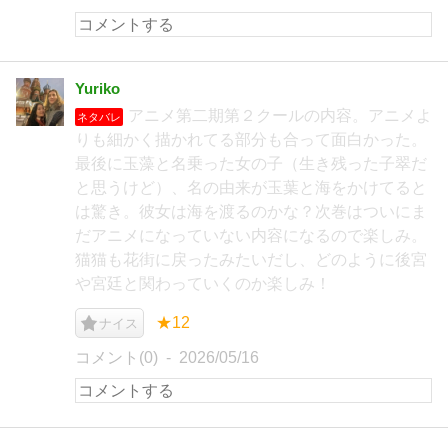
Yuriko
アニメ第二期第２クールの内容。アニメよ
ネタバレ
りも細かく描かれてる部分も合って面白かった。
最後に玉藻と名乗った女の子（生き残った子翠だ
と思うけど）、名の由来が玉葉と海をかけてると
は驚き。彼女は海を渡るのかな？次巻はついにま
だアニメになっていない内容になるので楽しみ。
猫猫も花街に戻ったみたいだし、どのように後宮
や宮廷と関わっていくのか楽しみ！
★12
ナイス
コメント(0)
2026/05/16