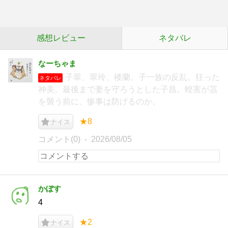
感想レビュー
ネタバレ
なーちゃま
子翠、翠玲、楼蘭。子一族の反乱。狂った
ネタバレ
神美。最後まで妻を守ろうとした子昌。蝗害が茘
を襲う前に、惨事は防げるのか。
★8
ナイス
コメント(0)
2026/08/05
かぼす
4
★2
ナイス