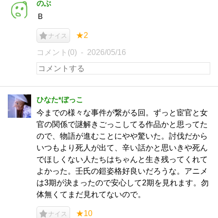
のぶ
Ｂ
★2
ナイス
コメント(0)
2026/05/16
ひなた*ぼっこ
今までの様々な事件が繋がる回。ずっと宦官と女
官の関係で謎解きごっこしてる作品かと思ってた
ので、物語が進むことにやや驚いた。討伐だから
いつもより死人が出て、辛い話かと思いきや死ん
でほしくない人たちはちゃんと生き残ってくれて
よかった。壬氏の鎧姿格好良いだろうな。アニメ
は3期が決まったので安心して2期を見れます。勿
体無くてまだ見れてないので。
★10
ナイス