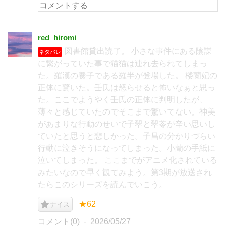
red_hiromi
図書館貸出読了。 小さな事件にある陰謀
ネタバレ
に繋がっていた事で猫猫は連れ去られてしまっ
た。羅漢の養子である羅半が登場した。 楼蘭妃の
正体に驚いた。壬氏は怒らせると怖いなぁと思っ
た。ここでようやく壬氏の正体に判明したが、
薄々と感じていたのでそこまで驚いてない。神美
があまりな行動のせいで子翠と翠苓が辛い思いし
ていたと思うと悲しかった。子昌の分かりづらい
行動に泣きそうになってしまった。小蘭の手紙に
泣いてしまった。 ここまでがアニメ化されている
みたいなので早く観てみよう。第3期が放送され
たらこのシリーズを読んでいこう。
★62
ナイス
コメント(0)
2026/05/27