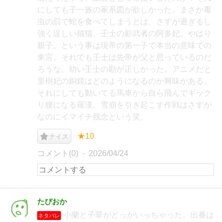
にしても子一族の家系図が欲しかった。まさか毒
虫の罰で蛇を食べてしまうとは、さすが過ぎるし
強く逞しい猫猫。壬士の影武者の阿多妃。やはり
親子。という事は現帝の第一子で本当の意味での
東宮。それでも壬士は先帝が父と思っているのだ
ろうな。幼い壬士の勘が正しかった。アニメだと
里樹妃の銅鏡はどのようになるのか興味がある。
それにしても動いてる馬車から自ら飛んでギック
リ腰になる羅漢。雪崩を引き起こす作戦はさすが
なのにイマイチ残念という笑。
★10
ナイス
コメント(0)
2026/04/24
たぴおか
小蘭と子翠がどっかいっちゃった。出番は
ネタバレ