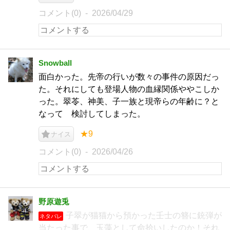
コメント(0)
2026/04/29
Snowball
面白かった。先帝の行いが数々の事件の原因だっ
た。それにしても登場人物の血縁関係ややこしか
った。翠苓、神美、子一族と現帝らの年齢に？と
なって 検討してしまった。
★9
ナイス
コメント(0)
2026/04/26
野原遊兎
子翠が猫猫から預かった壬士の簪に銃弾が
ネタバレ
当たった事で、玉藻として命拾いしたのか！それ