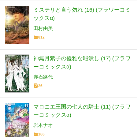
ミステリと言う勿れ (16) (フラワーコミ
ックスα)
田村由美
812
神無月紫子の優雅な暇潰し (17) (フラワ
ーコミックスα)
赤石路代
26
マロニエ王国の七人の騎士 (11) (フラワ
ーコミックスα)
岩本ナオ
166