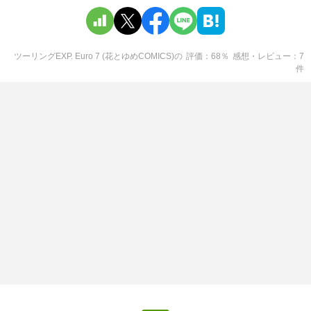
ツーリングEXP. Euro 7 (花とゆめCOMICS)
の
評価
68
％
感想・レビュー
7
件