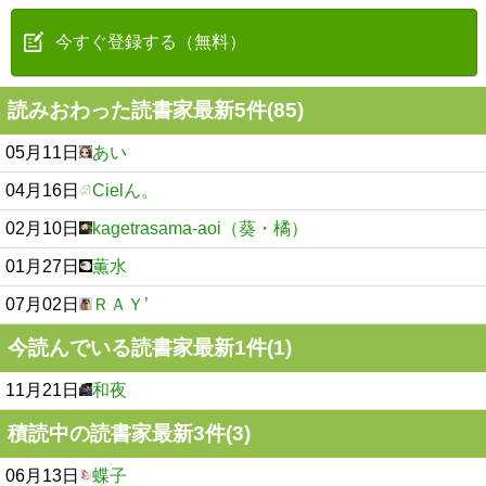
今すぐ登録する（無料）
読みおわった読書家最新5件(85)
05月11日
あい
04月16日
Cielん。
02月10日
kagetrasama-aoi（葵・橘）
01月27日
薫水
07月02日
ＲＡＹ’
今読んでいる読書家最新1件(1)
11月21日
和夜
積読中の読書家最新3件(3)
06月13日
蝶子