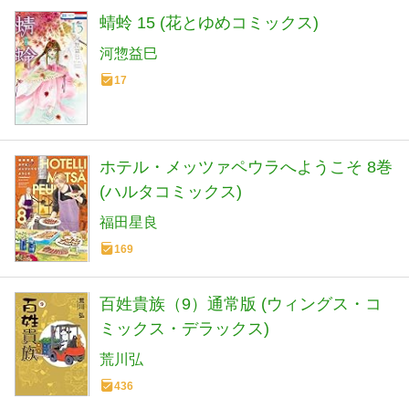
蜻蛉 15 (花とゆめコミックス)
河惣益巳
17
ホテル・メッツァペウラへようこそ 8巻
(ハルタコミックス)
福田星良
169
百姓貴族（9）通常版 (ウィングス・コ
ミックス・デラックス)
荒川弘
436