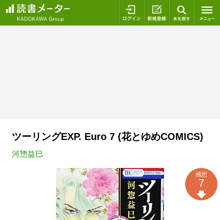
ログイン
新規登録
本を探
ツーリングEXP. Euro 7 (花とゆめCOMICS)
河惣益巳
感想
7