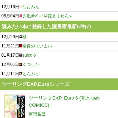
12月16日
なおみん
06月04日
夕凪＠ﾊﾞﾆｰは変えませんｗ
読みたい本に登録した読書家最新5件(7)
12月29日
棚
11月21日
奈良のまいまい
01月17日
suicdio
12月01日
くつした
11月11日
とんぶり
ツーリングEXP.Euroシリーズ
ツーリングEXP. Euro 6 (花とゆめ
COMICS)
河惣益巳