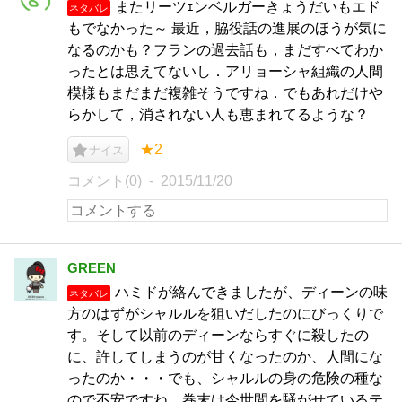
またリーツｪンベルガーきょうだいもエド
ネタバレ
もでなかった～ 最近，脇役話の進展のほうが気に
なるのかも？フランの過去話も，まだすべてわか
ったとは思えてないし．アリョーシャ組織の人間
模様もまだまだ複雑そうですね．でもあれだけや
らかして，消されない人も恵まれてるような？
★2
ナイス
コメント(0)
2015/11/20
GREEN
ハミドが絡んできましたが、ディーンの味
ネタバレ
方のはずがシャルルを狙いだしたのにびっくりで
す。そして以前のディーンならすぐに殺したの
に、許してしまうのが甘くなったのか、人間にな
ったのか・・・でも、シャルルの身の危険の種な
ので不安ですね。巻末は今世間を騒がせているテ