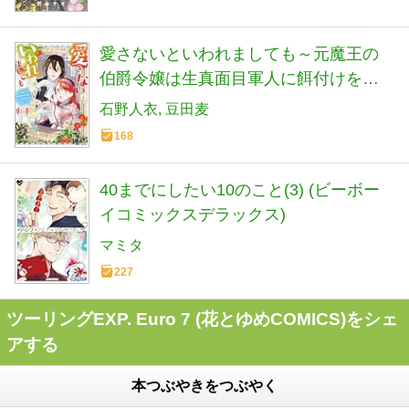
愛さないといわれましても～元魔王の
伯爵令嬢は生真面目軍人に餌付けをさ
れて幸せになる～(6) (モンスターコミッ
石野人衣
豆田麦
クスf)
168
40までにしたい10のこと(3) (ビーボー
イコミックスデラックス)
マミタ
227
ツーリングEXP. Euro 7 (花とゆめCOMICS)をシェ
アする
本つぶやきをつぶやく