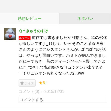
感想レビュー
ネタバレ
Ｑ＊きゅうのすけ
前作でも書きましたが河惣さん、絵の劣化
ネタバレ
が激しいです(T_T)もう、いっそのこと某漫画家
さんのようにアシスタントさんが…ｺﾞﾆｮｺﾞﾆｮお話
は、やっぱり面白いです。ハミトが病んできまし
たね～でもさ、昔のディーンだったら殺してたよ
ね(^_^;)そして私の好きなリュシオンが出てきた
ー！リュシオンも丸くなったねぃww
★6
ナイス
コメント(0)
2015/12/01