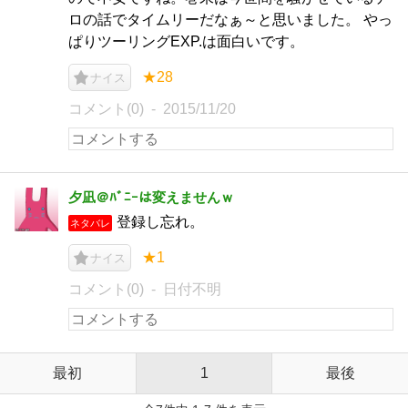
ロの話でタイムリーだなぁ～と思いました。 やっ
ぱりツーリングEXP.は面白いです。
★28
ナイス
コメント(0)
2015/11/20
夕凪＠ﾊﾞﾆｰは変えませんｗ
登録し忘れ。
ネタバレ
★1
ナイス
コメント(0)
日付不明
最初
1
最後