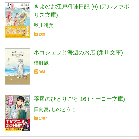
きよのお江戸料理日記 (6) (アルファポ
リス文庫)
秋川滝美
269
ネコシェフと海辺のお店 (角川文庫)
標野凪
964
薬屋のひとりごと 16 (ヒーロー文庫)
日向夏
しのとうこ
1794