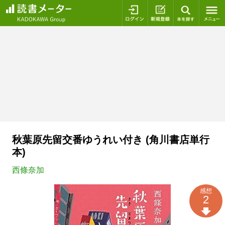
ログイン
新規登録
本を探
秋葉原先留交番ゆうれい付き (角川書店単行
本)
西條奈加
感想
2