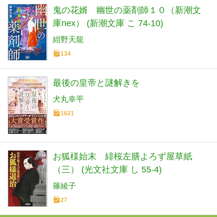
鬼の花婿 幽世の薬剤師１０（新潮文
庫nex） (新潮文庫 こ 74-10)
紺野天龍
134
最後の皇帝と謎解きを
犬丸幸平
1621
お狐様始末 緋桜左膳よろず屋草紙
（三） (光文社文庫 し 55-4)
篠綾子
27