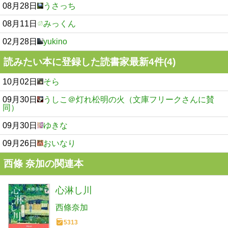
08月28日
うさっち
08月11日
みっくん
02月28日
yukino
読みたい本に登録した読書家最新4件(4)
10月02日
そら
09月30日
うしこ＠灯れ松明の火（文庫フリークさんに賛
同）
09月30日
ゆきな
09月26日
おいなり
西條 奈加の関連本
心淋し川
西條奈加
5313