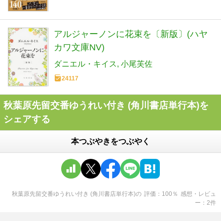
アルジャーノンに花束を〔新版〕(ハヤ
カワ文庫NV)
ダニエル・キイス
小尾芙佐
24117
秋葉原先留交番ゆうれい付き (角川書店単行本)を
シェアする
本つぶやきをつぶやく
秋葉原先留交番ゆうれい付き (角川書店単行本)
の
評価
100
％
感想・レビュ
ー
2
件