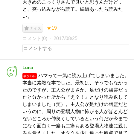
大きめのこっくりさんで良いと思うんだけど…
と、突っ込みながら読了。続編あったら読みた
い。
★19
ナイス
コメント(0)
2017/08/25
Luna
ハマって一気に読み上げてしまいました。
ネタバレ
本当に素敵な本でした。最初は、そうでもなかっ
たのですが、主人公がまさか、足だけの幽霊だっ
たと分かった所から『え？！』となり読み返して
しまいました（笑）。主人公が足だけの幽霊だと
いうのに、周りの登場人物に怖がる人がほとんど
ないどころか仲良くしているという何だか今まで
になく面白く一癖も二癖もある登場人物達に親し
みを覚えました。オタクを少し違った観点で見て