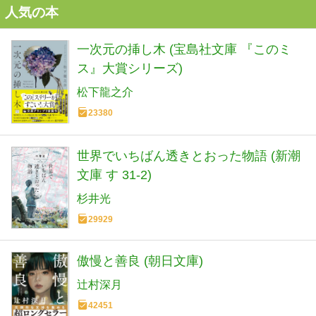
人気の本
一次元の挿し木 (宝島社文庫 『このミ
ス』大賞シリーズ)
松下龍之介
23380
世界でいちばん透きとおった物語 (新潮
文庫 す 31-2)
杉井光
29929
傲慢と善良 (朝日文庫)
辻村深月
42451