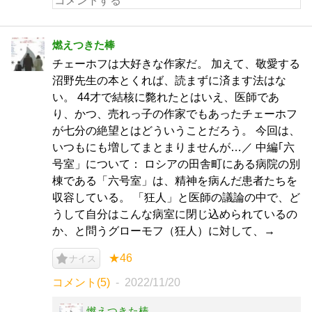
燃えつきた棒
チェーホフは大好きな作家だ。 加えて、敬愛する
沼野先生の本とくれば、読まずに済ます法はな
い。 44才で結核に斃れたとはいえ、医師であ
り、かつ、売れっ子の作家でもあったチェーホフ
が七分の絶望とはどういうことだろう。 今回は、
いつもにも増してまとまりませんが…／ 中編｢六
号室」について： ロシアの田舎町にある病院の別
棟である「六号室」は、精神を病んだ患者たちを
収容している。 「狂人」と医師の議論の中で、ど
うして自分はこんな病室に閉じ込められているの
か、と問うグローモフ（狂人）に対して、→
★46
ナイス
コメント(5)
2022/11/20
燃えつきた棒