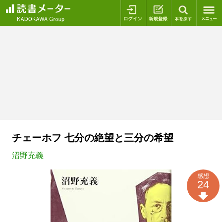
ログイン
新規登録
本を探
チェーホフ 七分の絶望と三分の希望
沼野充義
感想
24