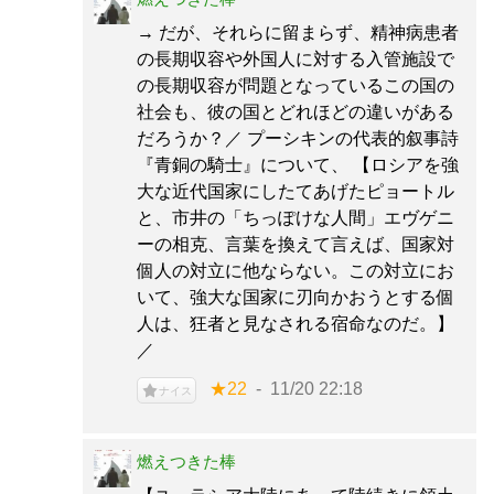
→ だが、それらに留まらず、精神病患者
の長期収容や外国人に対する入管施設で
の長期収容が問題となっているこの国の
社会も、彼の国とどれほどの違いがある
だろうか？／ プーシキンの代表的叙事詩
『青銅の騎士』について、 【ロシアを強
大な近代国家にしたてあげたピョートル
と、市井の「ちっぽけな人間」エヴゲニ
ーの相克、言葉を換えて言えば、国家対
個人の対立に他ならない。この対立にお
いて、強大な国家に刃向かおうとする個
人は、狂者と見なされる宿命なのだ。】
／
★22
11/20 22:18
ナイス
燃えつきた棒