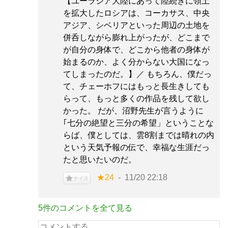
【ユーラシア大陸にあって陸続きに領土
を拡大したロシアは、コーカサス、中央
アジア、シベリアといった周辺の土地を
併呑しながら膨れ上がったが、どこまで
が自分の身体で、どこから他者の身体が
始まるのか、よく分からない大国になっ
てしまったのだ。】／ もちろん、僕だっ
て、チェーホフにはもっと長生きしても
らって、もっと多くの作品を残して欲し
かった。 だが、沼野先生が言うように
｢七分の絶望と三分の希望」ということな
らば、僕としては、雲8割までは晴れの内
という天気予報の伝で、幸福な生涯だっ
たと思いたいのだ。
★24
11/20 22:18
ナイス
5件のコメントを全て見る