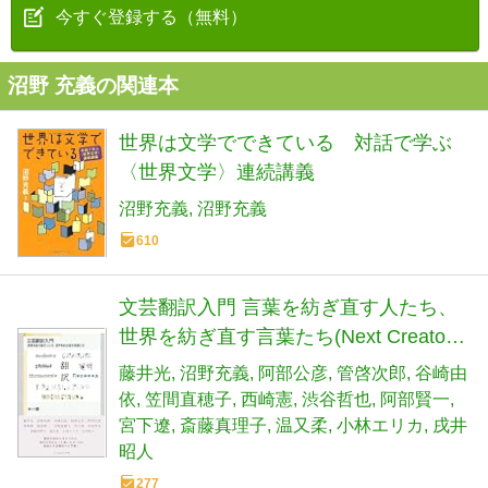
今すぐ登録する（無料）
沼野 充義の関連本
世界は文学でできている 対話で学ぶ
〈世界文学〉連続講義
沼野充義
沼野充義
610
文芸翻訳入門 言葉を紡ぎ直す人たち、
世界を紡ぎ直す言葉たち(Next Creator
Book)
藤井光
沼野充義
阿部公彦
管啓次郎
谷崎由
依
笠間直穂子
西崎憲
渋谷哲也
阿部賢一
宮下遼
斎藤真理子
温又柔
小林エリカ
戌井
昭人
277