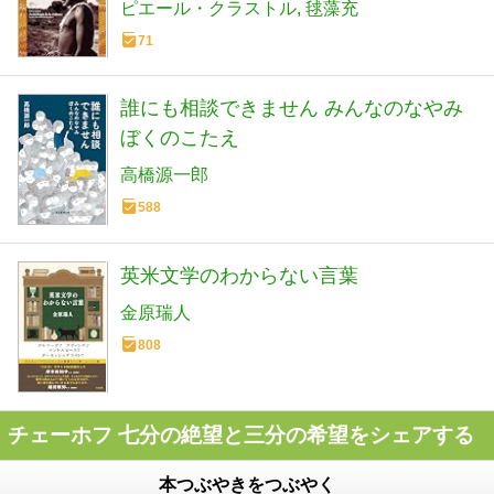
ピエール・クラストル
毬藻充
71
誰にも相談できません みんなのなやみ
ぼくのこたえ
高橋源一郎
588
英米文学のわからない言葉
金原瑞人
808
チェーホフ 七分の絶望と三分の希望をシェアする
本つぶやきをつぶやく