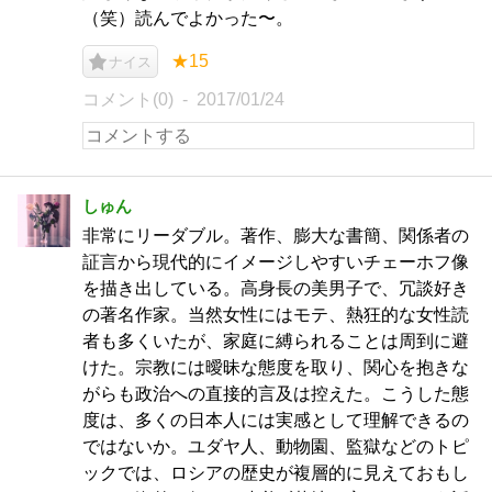
（笑）読んでよかった〜。
★15
ナイス
コメント(0)
2017/01/24
しゅん
非常にリーダブル。著作、膨大な書簡、関係者の
証言から現代的にイメージしやすいチェーホフ像
を描き出している。高身長の美男子で、冗談好き
の著名作家。当然女性にはモテ、熱狂的な女性読
者も多くいたが、家庭に縛られることは周到に避
けた。宗教には曖昧な態度を取り、関心を抱きな
がらも政治への直接的言及は控えた。こうした態
度は、多くの日本人には実感として理解できるの
ではないか。ユダヤ人、動物園、監獄などのトピ
ックでは、ロシアの歴史が複層的に見えておもし