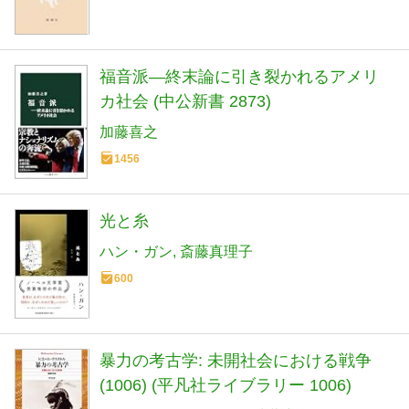
福音派―終末論に引き裂かれるアメリ
カ社会 (中公新書 2873)
加藤喜之
1456
光と糸
ハン・ガン
斎藤真理子
600
暴力の考古学: 未開社会における戦争
(1006) (平凡社ライブラリー 1006)