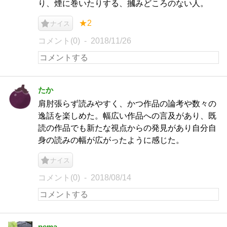
り、煙に巻いたりする、摑みどころのない人。
★2
ナイス
コメント(0)
2018/11/26
たか
肩肘張らず読みやすく、かつ作品の論考や数々の
逸話を楽しめた。幅広い作品への言及があり、既
読の作品でも新たな視点からの発見があり自分自
身の読みの幅が広がったように感じた。
ナイス
コメント(0)
2018/08/14
pema