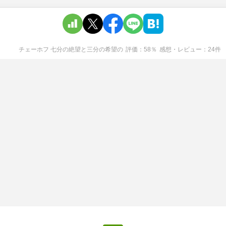
チェーホフ 七分の絶望と三分の希望
の
評価
58
％
感想・レビュー
24
件