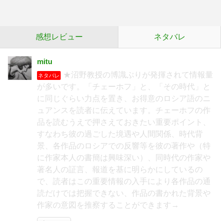
感想レビュー
ネタバレ
mitu
★沼野教授の博識ぶりが発揮されて情報量
ネタバレ
が多いです。「チェーホフ」と、「その時代」と
に同じぐらい力点を置き、お得意のロシア語のニ
ュアンスを読者に伝えています。チェーホフの作
品を読むうえで押さえておきたい重要ポイント、
すなわち彼の過ごした境遇や人間関係、時代背
景、各作品のロシアでの反響等を彼の著作や（特
に作家本人の書簡は興味深い）、同時代の作家や
著名人の証言、報道を基に明らかにしているの
で、読者はこの重要情報の入手により各作品の通
読だけでは把握できない、作品の書かれた背景や
作家の意図を推察することができます→