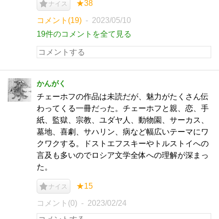
★38
ナイス
コメント(19)
2023/05/10
19件のコメントを全て見る
かんがく
チェーホフの作品は未読だが、魅力がたくさん伝
わってくる一冊だった。チェーホフと親、恋、手
紙、監獄、宗教、ユダヤ人、動物園、サーカス、
墓地、喜劇、サハリン、病など幅広いテーマにワ
クワクする。ドストエフスキーやトルストイへの
言及も多いのでロシア文学全体への理解が深まっ
た。
★15
ナイス
コメント(0)
2023/02/24