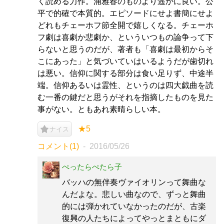
く読める力作。浦雅春のものより遥かに良い。公
平で的確で本質的。エピソードにせよ書簡にせよ
どれもチェーホフ節全開で嬉しくなる。チェーホ
フ劇は喜劇か悲劇か、といういつもの論争って下
らないと思うのだが、著者も「喜劇は最初からそ
こにあった」と気づいていはいるようだが歯切れ
は悪い。信仰に関する部分は食い足りず、中途半
端。信仰あるいは霊性、というのは四大戯曲を読
む一番の鍵だと思うがそれを指摘したものを見た
事がない。ともあれ素晴らしい本。
★5
ナイス
コメント(1)
2016/05/26
ぺったらぺたら子
バッハの無伴奏ヴァイオリンって舞曲な
んだよな。悲しい曲なので、ずっと舞曲
的には弾かれていなかったのだが、古楽
復興の人たちによってやっとまともにダ