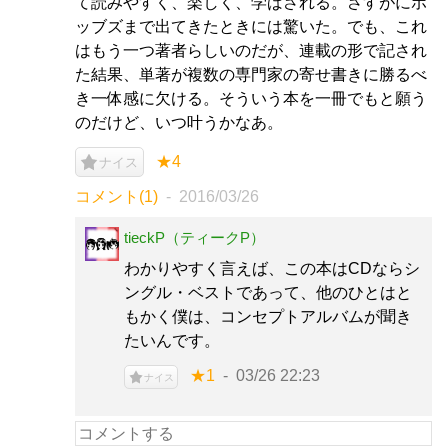
て読みやすく、楽しく、学ばされる。さすがにホ
ッブズまで出てきたときには驚いた。でも、これ
はもう一つ著者らしいのだが、連載の形で記され
た結果、単著が複数の専門家の寄せ書きに勝るべ
き一体感に欠ける。そういう本を一冊でもと願う
のだけど、いつ叶うかなあ。
★4
ナイス
コメント(1)
2016/03/26
tieckP（ティークP）
わかりやすく言えば、この本はCDならシ
ングル・ベストであって、他のひとはと
もかく僕は、コンセプトアルバムが聞き
たいんです。
★1
03/26 22:23
ナイス