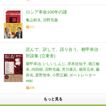
ロシア革命100年の謎
亀山郁夫
沼野充義
271
読んで、訳して、語り合う。都甲幸治
対談集​ (立東舎)
都甲幸治
いしいしんじ
岸本佐知子
堀江敏
幸
内田樹
沼野充義
芳川泰久
柴田元幸
藤
井光
星野智幸
小野正嗣
ポートレーター
miki
248
もっと見る