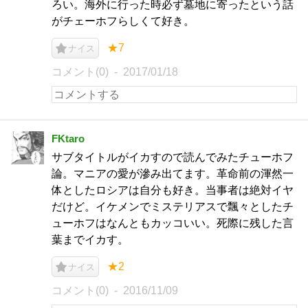
ろい。海外に行った時必ず墓地に寄ったという話
がチェーホフらしくて好き。
★7
ナイス
コメント(0)
2017/01/18
FKtaro
サブタイトルがイカすので読んでみたチューホフ
論。マニアの愛が滲み出てます。革命前の渾然一
体としたロシアは自分も好き。当事者は絶対イヤ
だけど。イケメンでミステリアスで飄々としたチ
ューホフはなんともカッコいい。死際に残した言
葉までイカす。
★2
ナイス
コメント(0)
2016/11/09