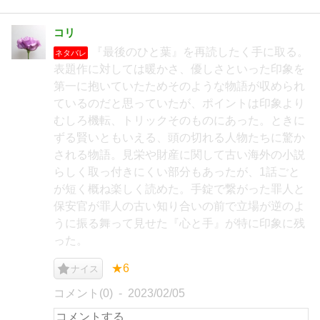
コリ
『最後のひと葉』を再読したく手に取る。
ネタバレ
表題作に対しては暖かさ、優しさといった印象を
第一に抱いていたためそのような物語が収められ
ているのだと思っていたが、ポイントは印象より
むしろ機転、トリックそのものにあった。ときに
ずる賢いともいえる、頭の切れる人物たちに驚か
される物語。見栄や財産に関して古い海外の小説
らしく取っ付きにくい部分もあったが、1話ごと
が短く概ね楽しく読めた。手錠で繋がった罪人と
保安官が罪人の古い知り合いの前で立場が逆のよ
うに振る舞って見せた『心と手』が特に印象に残
った。
★6
ナイス
コメント(0)
2023/02/05