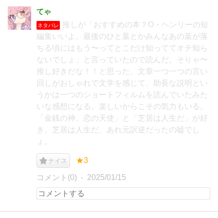
てゃ
推しが「おすすめの本？O・ヘンリーの短
ネタバレ
編集いいよ。最後のひと葉とかみんなあの葉が落
ちる頃にはもう〜ってとこだけ知っててオチ知ら
ないでしょ」と言っていたので読んだ。そりゃ〜
推し好きだな！！と思った。文章一つ一つの言い
回しがおしゃれで文学を感じて、助長な説明とい
うかは一つのショートフィルムを読んでいたみた
いな感想になる。楽しいからこその気力もいる。
「金銭の神、恋の天使」と「芝居は人生だ」が好
き。芝居は人生だ、あれ元訳逆だったの嘘でし
ょ。
★3
ナイス
コメント(0)
2025/01/15