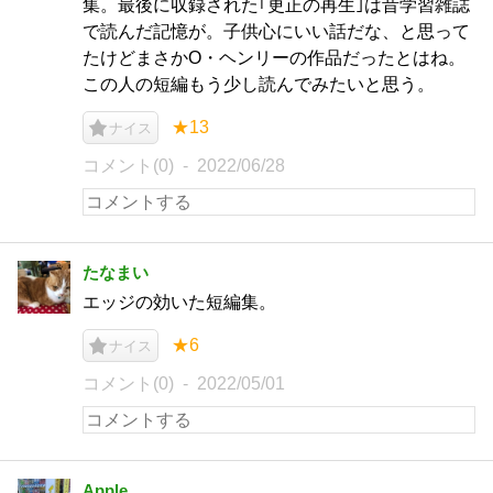
集。最後に収録された｢更正の再生｣は昔学習雑誌
で読んだ記憶が。子供心にいい話だな、と思って
たけどまさかO・ヘンリーの作品だったとはね。
この人の短編もう少し読んでみたいと思う。
★13
ナイス
コメント(0)
2022/06/28
たなまい
エッジの効いた短編集。
★6
ナイス
コメント(0)
2022/05/01
Apple