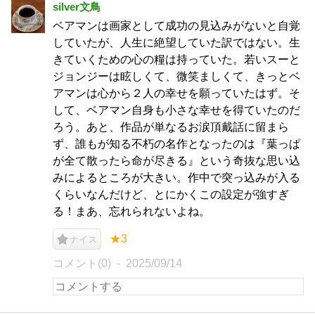
silver文鳥
ベアマンは画家として成功の見込みがないと自覚
していたが、人生に絶望していた訳ではない。生
きていくための心の糧は持っていた。若いスーと
ジョンジーは眩しくて、微笑ましくて、きっとベ
アマンは心から２人の幸せを願っていたはず。そ
して、ベアマン自身も小さな幸せを得ていたのだ
ろう。あと、作品が単なるお涙頂戴話に留まら
ず、誰もが知る不朽の名作となったのは『葉っぱ
が全て散ったら命が尽きる』という奇抜な思い込
みによるところが大きい。作中で突っ込みが入る
くらいなんだけど、とにかくこの設定が強すぎ
る！まあ、忘れられないよね。
★3
ナイス
コメント(0)
2025/09/14