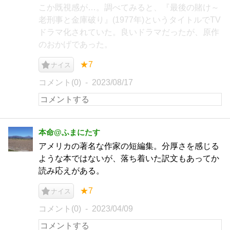
こか既視感が…。調べてみると、『最後の賭け～
老刑事と金庫破り』(1977年)というタイトルでTV
ドラマ化されていた。良いドラマだったが、原作
のおかげであった。
★7
ナイス
コメント(0)
2023/08/17
本命@ふまにたす
アメリカの著名な作家の短編集。分厚さを感じる
ような本ではないが、落ち着いた訳文もあってか
読み応えがある。
★7
ナイス
コメント(0)
2023/04/09