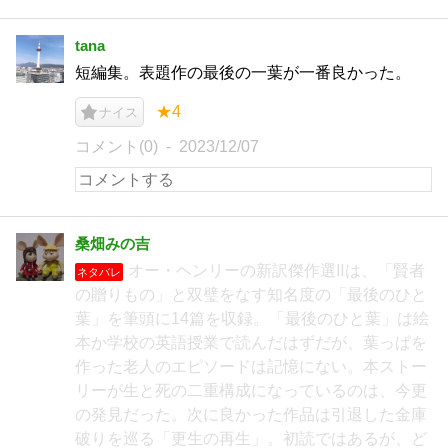
tana
短編集。表題作の最後の一葉が一番良かった。
★4
ナイス
コメント(0)
2023/12/07
桑畑みの吉
オー・ヘンリーの新訳傑作選Ⅱは、「賢者
ネタバレ
の贈りもの」と双璧をなす知名度の「最後のひと
葉」を筆頭に14篇を収録。「最後のひと葉」は絵
本か学校の英語授業で読んだはずだが、葉っぱを
作った老人のエピソードは記憶にない。本ストー
リーが生と死の二重構成になっているのは、今更
の発見だった。次に良かった作品は引退した金庫
破りを巡る「更生の再生」。初読ではあるが、ど