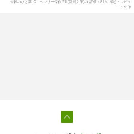
最後のひと葉: O・ヘンリー傑作選II (新潮文庫)
の
評価
81
％
感想・レビュ
ー
76
件