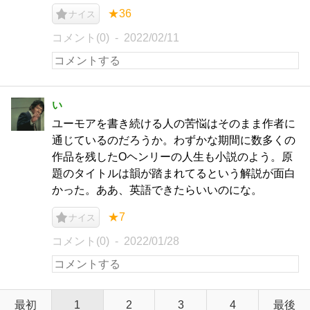
★36
ナイス
コメント(0)
2022/02/11
い
ユーモアを書き続ける人の苦悩はそのまま作者に
通じているのだろうか。わずかな期間に数多くの
作品を残したOヘンリーの人生も小説のよう。原
題のタイトルは韻が踏まれてるという解説が面白
かった。ああ、英語できたらいいのにな。
★7
ナイス
コメント(0)
2022/01/28
最初
1
2
3
4
最後