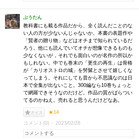
ぶうたん
教科書にも載る作品だから、全く読んだことのな
い人の方が少ないんじゃないか。本書の表題作や
「賢者の贈り物」などはオチまで知られているだ
ろう。他にも読んでいてオチが想像できるものも
少なくないが，それでも面白いのが名作の所以か
もしれない。中でも巻末の「更生の再生」は骨格
が「カリオストロの城」を髣髴とさせて嬉しくな
ってしまう。それにしても昔から不思議なのは日
本で全集が出ないこと。300編なら10巻ちょっと
で網羅できそうなのだけど。作品の質がばらつい
てるのかねえ。売れると思うんだけどなあ。
★14
ナイス
コメント(0)
2023/02/28