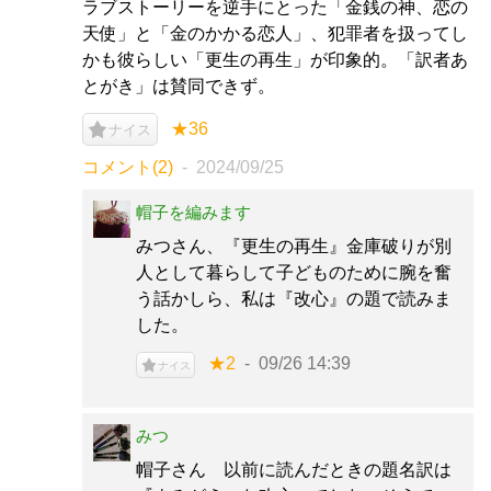
ラブストーリーを逆手にとった「金銭の神、恋の
天使」と「金のかかる恋人」、犯罪者を扱ってし
かも彼らしい「更生の再生」が印象的。「訳者あ
とがき」は賛同できず。
★36
ナイス
コメント(2)
2024/09/25
帽子を編みます
みつさん、『更生の再生』金庫破りが別
人として暮らして子どものために腕を奮
う話かしら、私は『改心』の題で読みま
した。
★2
09/26 14:39
ナイス
みつ
帽子さん 以前に読んだときの題名訳は