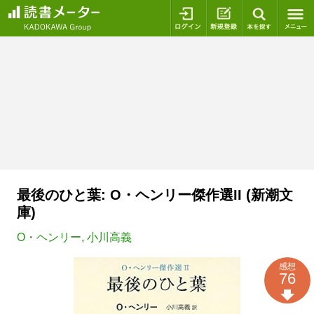
ログイン
新規登録
本を探
最後のひと葉: O・ヘンリー傑作選II (新潮文
庫)
O・ヘンリー
,
小川高義
感想
76