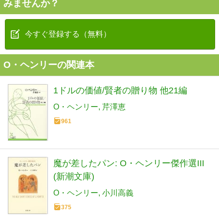
みませんか？
今すぐ登録する（無料）
O・ヘンリーの関連本
1ドルの価値/賢者の贈り物 他21編
O・ヘンリー
芹澤恵
961
魔が差したパン: O・ヘンリー傑作選III
(新潮文庫)
O・ヘンリー
小川高義
375