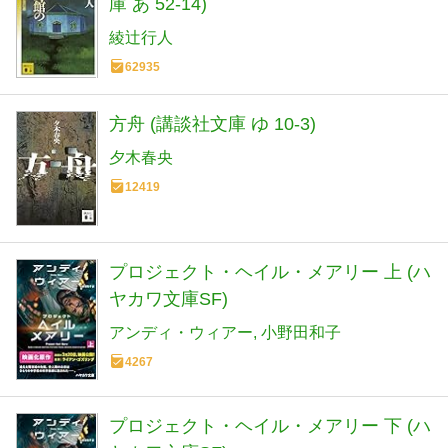
庫 あ 52-14)
綾辻行人
62935
方舟 (講談社文庫 ゆ 10-3)
夕木春央
12419
プロジェクト・ヘイル・メアリー 上 (ハ
ヤカワ文庫SF)
アンディ・ウィアー
小野田和子
4267
プロジェクト・ヘイル・メアリー 下 (ハ