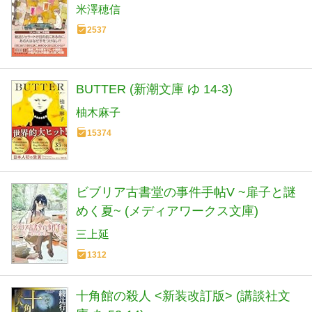
米澤穂信
2537
BUTTER (新潮文庫 ゆ 14-3)
柚木麻子
15374
ビブリア古書堂の事件手帖V ~扉子と謎
めく夏~ (メディアワークス文庫)
三上延
1312
十角館の殺人 <新装改訂版> (講談社文