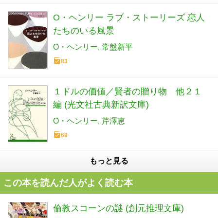
O・ヘンリー ラブ・ストーリーズ 恋人
たちのいる風景
O・ヘンリー
常盤新平
83
１ドルの価値／賢者の贈り物 他２１
編 (光文社古典新訳文庫)
O・ヘンリー
芹澤恵
69
もっと見る
この本を読んだ人がよく読む本
倫敦スコーンの謎 (創元推理文庫)