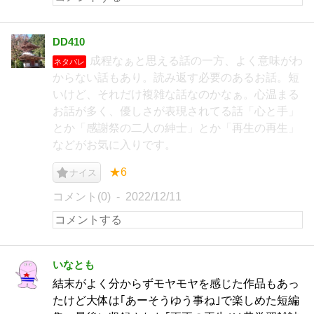
DD410
成程なぁと思える話の一方、よく意味がわ
ネタバレ
からない話もあり。読み返す必要のあるお話。短
いけど、それだけ複雑な話なのかなぁ。心温まる
お話が多く、優しさが表現されてる話「心と手」
とか「感謝祭の二人の紳士」とか「再生の再生」
などがお気に入りです。
★6
ナイス
コメント(0)
2022/12/11
いなとも
結末がよく分からずモヤモヤを感じた作品もあっ
たけど大体は｢あーそうゆう事ね｣で楽しめた短編