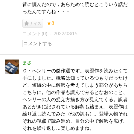
昔に読んだので，あらためて読むとこういう話だ
ったんですんね・・・
★8
ナイス
コメント(0)
2022/03/15
まさ
Ｏ・ヘンリーの傑作選です。表題作を読みたくて
手にしました。概略は知っているつもりだったけ
ど、短編の中に解釈を考えてしまう部分があちら
こちらに。他の作品も読んでみるとなおのこと、
ヘンリーの人の捉え方描き方が見えてくる。訳者
あとがきに記されている解釈も踏まえ、表題作は
繰り返し読んでみた（他の訳も）。登場人物それ
ぞれの視点で読み進め、自分の中で解釈を広げ、
それを繰り返し…楽しめますね。