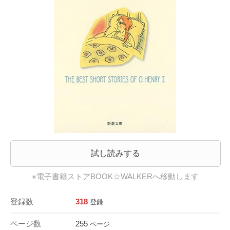
試し読みする
※電子書籍ストアBOOK☆WALKERへ移動します
登録数
318
登録
ページ数
255
ページ