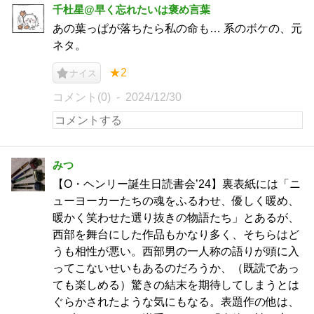
千杜星@早く忘れたいは褒め言葉
あの葉っぱが落ちたら私の命も… 系のボケの、元
ネタ。
★2
ナイス
コメント(0)
2024/12/30
みつ
【O・ヘンリー誕生日読書会’24】裏表紙には「ニ
ューヨーカーたちの魂をふるわせ、優しく暖め、
暖かく笑わせた選り抜きの物語たち」とあるが、
西部を舞台にした作品もかなり多く、そちらはど
うも相性が悪い。西部男の一人称の語りが頭に入
ってこないせいもあるのだろうか、（既読であっ
ても楽しめる）驚きの結末を期待してしまうとは
ぐらかされたような気にもなる。表題作の他は、