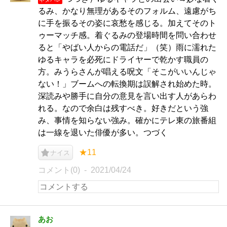
るみ、かなり無理があるそのフォルム、遠慮がち
に手を振るその姿に哀愁を感じる。加えてそのト
ゥーマッチ感。着ぐるみの登場時間を問い合わせ
ると「やばい人からの電話だ」（笑）雨に濡れた
ゆるキャラを必死にドライヤーで乾かす職員の
方。みうらさんが唱える呪文「そこがいいんじゃ
ない！」ブームへの転換期は誤解され始めた時。
深読みや勝手に自分の意見を言い出す人があらわ
れる。なので余白は残すべき。好きだという強
み、事情を知らない強み。確かにテレ東の旅番組
は一線を退いた俳優が多い。つづく
★11
ナイス
コメント(0)
2021/04/24
あお