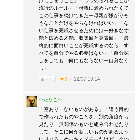
けてしまうこと」「つづめられることが
流行のルール」「母親に褒められたくて
この仕事を続けてきたー母親が嫌がりそ
うなことだけをやらなければいい」「な
い仕事を完成させるためにはー好きな才
能と広める才能、収集癖と発表癖」「最
終的に面白いことが完成するのなら、す
べてを自分でやる必要はない」「自分探
しをしても、何にもならないー自分なく
し」
★3
12/07 19:14
ナイス
☆たたこ☆
「空ありーないものがある」「違う目的
で作られたものやことを、別の角度から
見たり、無関係のものと組み合わせたり
して、そこに何か新しいものがあるよう
に見せる」めっちゃメモったけど、今の