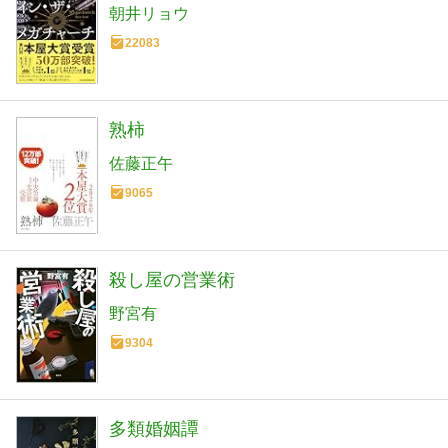
朝井リョウ
22083
熟柿
佐藤正午
9065
殺し屋の営業術
野宮有
9304
多類婚姻譚