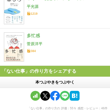
平光源
1219
多忙感
菅原洋平
384
「ない仕事」の作り方をシェアする
本つぶやきをつぶやく
「ない仕事」の作り方
の
評価
55
％
感想・レビュー
46
件