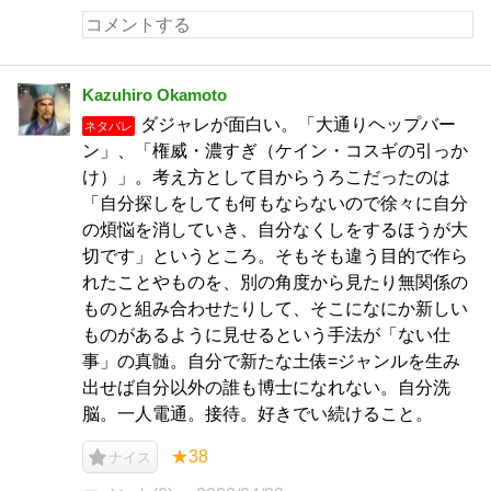
Kazuhiro Okamoto
ダジャレが面白い。「大通りヘップバー
ネタバレ
ン」、「権威・濃すぎ（ケイン・コスギの引っか
け）」。考え方として目からうろこだったのは
「自分探しをしても何もならないので徐々に自分
の煩悩を消していき、自分なくしをするほうが大
切です」というところ。そもそも違う目的で作ら
れたことやものを、別の角度から見たり無関係の
ものと組み合わせたりして、そこになにか新しい
ものがあるように見せるという手法が「ない仕
事」の真髄。自分で新たな土俵=ジャンルを生み
出せば自分以外の誰も博士になれない。自分洗
脳。一人電通。接待。好きでい続けること。
★38
ナイス