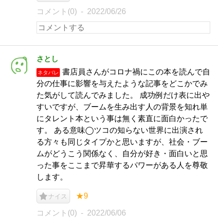
コメント(0)
2022/06/26
さとし
書店員さんがコロナ禍にこの本を読んで自
ネタバレ
分の仕事に影響を与えたような記事をどこかでみ
た気がして読んでみました。 成功例だけ表に出や
すいですが、ブームを生み出す人の背景を知れ単
にタレント本という事は無く素直に面白かったで
す。 ある意味◯ツコの知らない世界に出演され
る方々も同じタイプかと思いますが、社会・ブー
ムがどうこう関係なく、自分が好き・面白いと思
った事をここまで昇華するパワーがある人を尊敬
します。
★9
ナイス
コメント(0)
2022/06/06