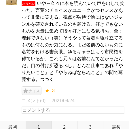
いや～久々に本を読んでいて声を出して笑
ネタバレ
った。言葉のチョイスがユニークかつセンスがあ
って非常に笑える。視点が独特で他にはないジャ
ンルを確立されているのも頷ける。好きでもない
ものを大量に集めて段々好きになる気持ち、全く
理解できない（笑）そうやって著者を駆り立てる
ものは何なのか気になる。まだ名前のないものに
名前を付ける審美眼。ゆるキャラはもう市民権を
得ているが、これも元々は名前なんてなかったん
だ。目の付け所恐るべし。どんな仕事であれ「や
りたいこと」と「やらねばならぬこと」の間で葛
藤する。つづく
★13
ナイス
コメント(0)
2021/04/24
最初
1
2
3
最後