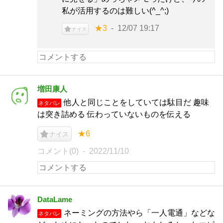
私が活用するのは難しい(^_^;)
★3
12/07 19:17
ナイス
増田康人
他人と同じことをしていては駄目だ 趣味
ネタバレ
は突き詰める 伝わっていないものを伝える
★6
ナイス
コメント(0)
2022/11/10
DataLame
ネーミングの方法やら「一人電通」などな
ネタバレ