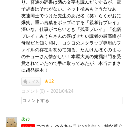
り。普通の辞書は隣の文字も読んだりするが、電
子辞書はそれがない。ネット検索もそうだなあ。
友達同士でつけた先生のあだ名（笑）らくがおに
爆笑。重い言葉をポップにする「親孝行プレイ」
深いな。仕事がつらいとき「残業プレイ」「会議
プレイ」みうらさんの喜ばせたい読者の最高峰が
母親だと知り和む。コクヨのスクラップ専用のフ
ァイルの存在を初めて知る。たんけんぼくのまち
のチョーさん懐かしい！本屋大賞の発掘部門を受
賞されていたので手に取ってみたが、本当にまさ
に超発掘本！
★12
ナイス
コメント(0)
2021/04/24
あお
つづき）ゆるキャラとの出会い→妙な着ぐ
ネタバレ