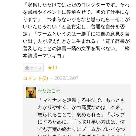
「収集しただけではただのコレクターです。それ
を書籍やイベントに昇華させて、初めて仕事にな
ります」「つまらないかもなと思ったらーそこが
いいんじゃない！と全肯定し、普通な自分を否
定」「ブームというのはー勝手に独自の意見を言
い出す人が増えたときに生まれる」「電子辞書が
普及したことの弊害ー隣の文字を調べない」「松
本清張ーマツキヨ」
★11
ナイス
コメント(2)
2022/12/07
☆たたこ☆
「マイナスを逆転する手法で、もっとも
わかりやすく、かつ高度なのは、本来、
怒られることで、褒められる」「ポップ
にするために、手っ取り早い方法は、何
でも言葉の終わりにブームかプレイをつ