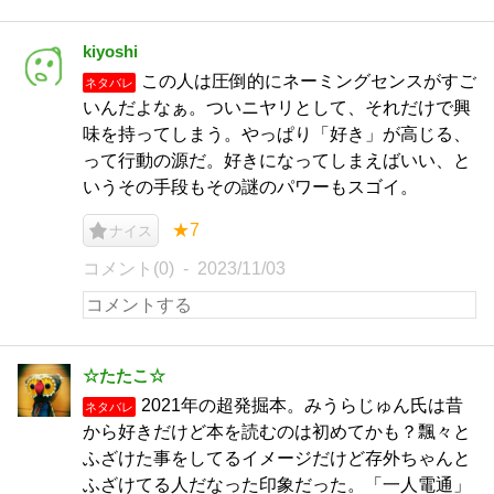
kiyoshi
この人は圧倒的にネーミングセンスがすご
ネタバレ
いんだよなぁ。ついニヤリとして、それだけで興
味を持ってしまう。やっぱり「好き」が高じる、
って行動の源だ。好きになってしまえばいい、と
いうその手段もその謎のパワーもスゴイ。
★7
ナイス
コメント(0)
2023/11/03
☆たたこ☆
2021年の超発掘本。みうらじゅん氏は昔
ネタバレ
から好きだけど本を読むのは初めてかも？飄々と
ふざけた事をしてるイメージだけど存外ちゃんと
ふざけてる人だなった印象だった。「一人電通」