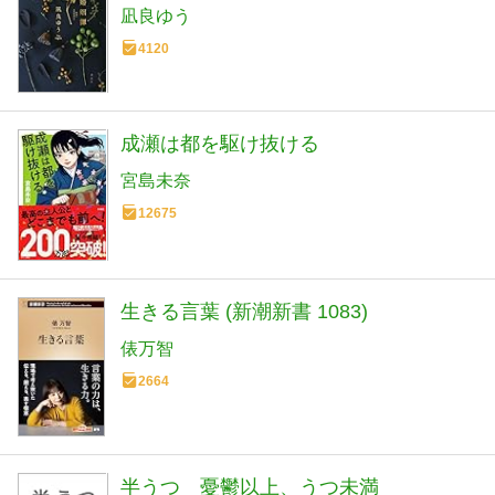
凪良ゆう
4120
成瀬は都を駆け抜ける
宮島未奈
12675
生きる言葉 (新潮新書 1083)
俵万智
2664
半うつ 憂鬱以上、うつ未満