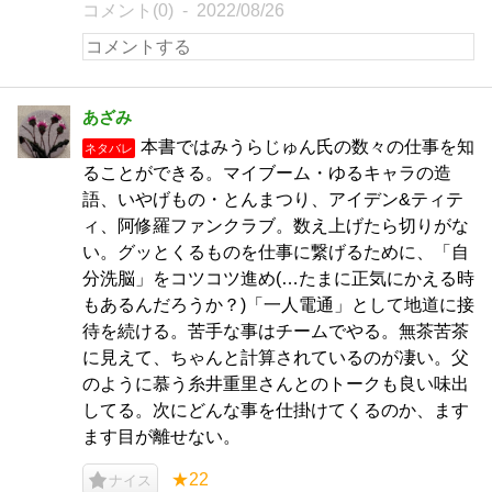
コメント(0)
2022/08/26
あざみ
本書ではみうらじゅん氏の数々の仕事を知
ネタバレ
ることができる。マイブーム・ゆるキャラの造
語、いやげもの・とんまつり、アイデン&ティテ
ィ、阿修羅ファンクラブ。数え上げたら切りがな
い。グッとくるものを仕事に繋げるために、「自
分洗脳」をコツコツ進め(…たまに正気にかえる時
もあるんだろうか？)「一人電通」として地道に接
待を続ける。苦手な事はチームでやる。無茶苦茶
に見えて、ちゃんと計算されているのが凄い。父
のように慕う糸井重里さんとのトークも良い味出
してる。次にどんな事を仕掛けてくるのか、ます
ます目が離せない。
★22
ナイス