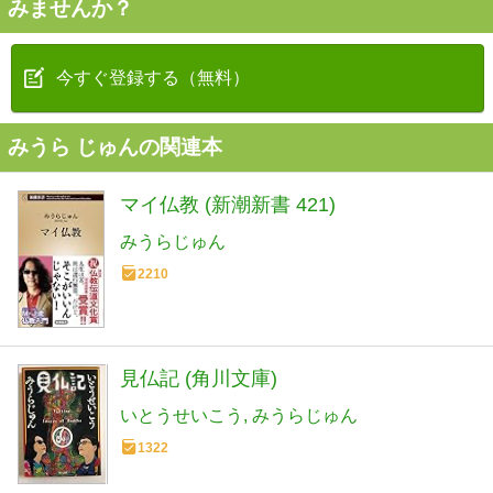
みませんか？
今すぐ登録する（無料）
みうら じゅんの関連本
マイ仏教 (新潮新書 421)
みうらじゅん
2210
見仏記 (角川文庫)
いとうせいこう
みうらじゅん
1322