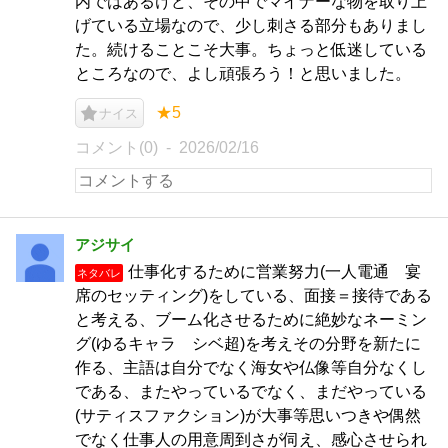
内ではあるけど、その中でマイナーな物を取り上
げている立場なので、少し刺さる部分もありまし
た。続けることこそ大事。ちょっと低迷している
ところなので、よし頑張ろう！と思いました。
★5
ナイス
コメント(0)
2026/02/16
アジサイ
仕事化するために営業努力(一人電通 宴
ネタバレ
席のセッティング)をしている、面接＝接待である
と考える、ブーム化させるために絶妙なネーミン
グ(ゆるキャラ シベ超)を考えその分野を新たに
作る、主語は自分でなく海女や仏像等自分なくし
である、またやっているでなく、まだやっている
(サティスファクション)が大事等思いつきや偶然
でなく仕事人の用意周到さが伺え、感心させられ