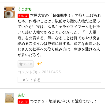
くまきち
本屋大賞の「超発掘本！」で取り上げられ
ネタバレ
た本。作者のことは、以前から謎の人物だと思っ
ていたが、実は、ゆるキャラやマイブームを仕掛
けた凄い人物であることが分かった。「一人電
通」を公言する、気になることは何でもやり突き
詰めるスタイルは尊敬に値する。多才な面白いお
じさんの仕事への取り組み方は、刺激を受ける人
が多いだろう。
★9
ナイス
コメント(0)
2021/04/25
あお
つづき２）地獄表がわりと近所でびっく
ネタバレ